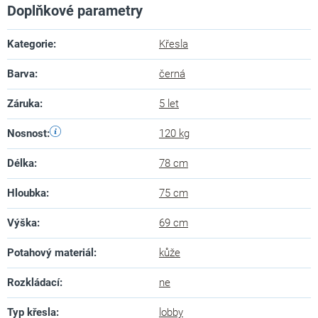
Doplňkové parametry
Kategorie
:
Křesla
Barva
:
černá
Záruka
:
5 let
Nosnost
:
120 kg
Délka
:
78 cm
Hloubka
:
75 cm
Výška
:
69 cm
Potahový materiál
:
kůže
Rozkládací
:
ne
Typ křesla
:
lobby