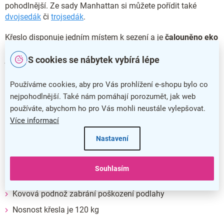
pohodlnější. Ze sady Manhattan si můžete pořídit také
dvojsedák
či
trojsedák
.
Křeslo disponuje jedním místem k sezení a je
čalouněno eko
kůží
po celém svém povrchu. Samotný sedák s opěrákem
S cookies se nábytek vybírá lépe
jsou pak vyplněny pěnou pro ještě příjemnější posed.
Souprava Manhattan je vybavena elegantní kovovou
podnoží, která zabrání poškození podlahy a navíc skvěle
Používáme cookies, aby pro Vás prohlížení e-shopu bylo co
vypadá. Nosnost křesla je 120 kg a dodáváme jej v černé
nejpohodlnější. Také nám pomáhají porozumět, jak web
barvě.
používáte, abychom ho pro Vás mohli neustále vylepšovat.
Více informací
Hlavní přednosti křesla Manhattan
Nastavení
Vhodné do moderně zařízených kanceláří
Pevná celodřevěná konstrukce
Souhlasím
Křeslo je po celém povrchu čalouněno eko kůží
Kovová podnož zabrání poškození podlahy
Nosnost křesla je 120 kg