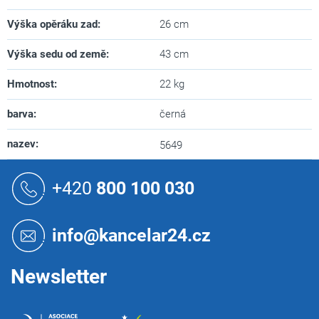
Výška opěráku zad
:
26 cm
Výška sedu od země
:
43 cm
Hmotnost
:
22 kg
barva
:
černá
nazev
:
5649
Z
á
+420
800 100 030
p
a
t
info@kancelar24.cz
í
Newsletter