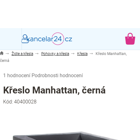
Přejít
na
obsah
NÁ
KO
Židle a křesla
Pohovky a křesla
Křesla
Křeslo Manhattan,
černá
Průměrné
1 hodnocení
Podrobnosti hodnocení
hodnocení
produktu
Křeslo Manhattan, černá
je
5,0
Kód:
40400028
z
5
hvězdiček.