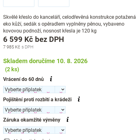
Skvělé křeslo do kanceláří, celodřevěná konstrukce potažená
eko kůží, sedák s opěradlem vyplněny pěnou, vybaveno
kovovou podnoží, nosnost křesla je 120 kg
Měrná
6 599 Kč
bez DPH
cena:
7 985 Kč
Skladem doručíme 10. 8. 2026
(2 ks)
Vrácení do 60 dnů
Pojištění proti rozbití a krádeži
Záruka okamžité výměny