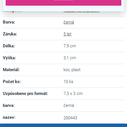
Kategorie
:
Visačky a jmenovky
Barva
:
černá
Záruka
:
5 let
Délka
:
7,9 cm
Výška
:
3,1 cm
Materiál
:
kov, plast
Počet ks
:
10 ks
Uzpůsobeno pro formát
:
7,3 x 3 cm
barva
:
černá
nazev
:
200443
Z