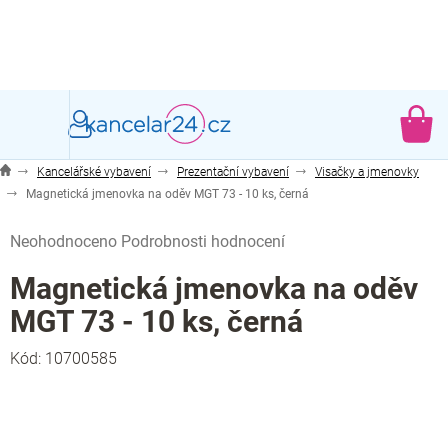
Přejít
na
obsah
NÁ
KO
Kancelářské vybavení
Prezentační vybavení
Visačky a jmenovky
Magnetická jmenovka na oděv MGT 73 - 10 ks, černá
Průměrné
Neohodnoceno
Podrobnosti hodnocení
hodnocení
produktu
Magnetická jmenovka na oděv
je
MGT 73 - 10 ks, černá
0,0
z
Kód:
10700585
5
hvězdiček.