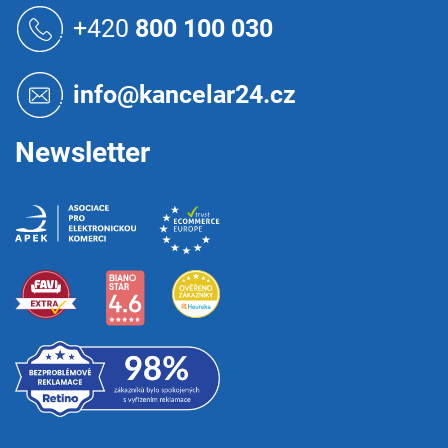
á
+420
800 100 030
p
a
t
info@kancelar24.cz
í
Newsletter