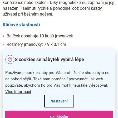
konference nebo školení. Díky magnetickému zapínání je její
nasazení i sejmutí rychlé a pohodlné, což ocení každý
uživatel při běžném nošení.
Klíčové vlastnosti
Balíček obsahuje 10 kusů jmenovek
Rozměry jmenovky: 7,9 x 3,1 cm
Vnitřní prostor pro štítek o velikosti 7,3 x 3 cm
S cookies se nábytek vybírá lépe
Robustní materiál - kombinace kovu a plastu
Magnetický typ uchycení nezanechává stopy na oděvu
Používáme cookies, aby pro Vás prohlížení e-shopu bylo co
nejpohodlnější. Také nám pomáhají porozumět, jak web
Tato magnetická jmenovka nabízí jednoduché a zároveň
používáte, abychom ho pro Vás mohli neustále vylepšovat.
elegantní řešení označení jména či jiné informace. Je ideální
Více informací
pro firmy, eventy či školy, kde je potřeba rychlá, opakovaně
použitelná a šetrná alternativa k tradičním připínacím
Nastavení
jmenovkám.
Doplňkové parametry
Souhlasím