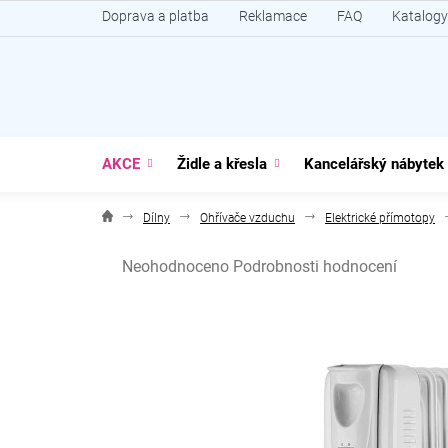
Přejít
Doprava a platba
Reklamace
FAQ
Katalogy
na
obsah
AKCE
Židle a křesla
Kancelářský nábytek
Dílny
Ohřívače vzduchu
Elektrické přímotopy
Průměrné
Neohodnoceno
Podrobnosti hodnocení
hodnocení
produktu
je
0,0
z
5
hvězdiček.