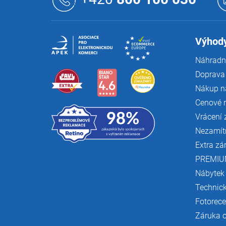
p
a
t
í
Výhody
Náhradní
Doprava 
Nákup n
Cenové 
Vrácení 
Nezamít
Extra zá
PREMIU
Nábytek
Technic
Fotorec
Záruka 