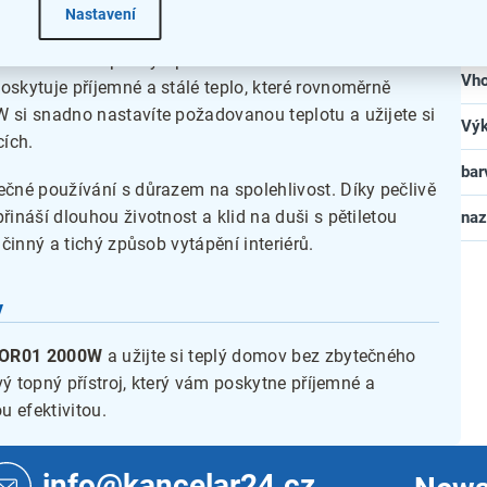
Nastavení
Top
a účinné řešení pro vytápění vašeho domova nebo
Vho
oskytuje příjemné a stálé teplo, které rovnoměrně
 si snadno nastavíte požadovanou teplotu a užijete si
Vý
cích.
bar
ečné používání s důrazem na spolehlivost. Díky pečlivě
řináší dlouhou životnost a klid na duši s pětiletou
na
účinný a tichý způsob vytápění interiérů.
y
u OR01 2000W
a užijte si teplý domov bez zbytečného
ivý topný přístroj, který vám poskytne příjemné a
 efektivitou.
info@kancelar24.cz