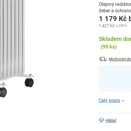
Olejový radiáto
žeber a ochrana
1 179 Kč 
1 427 Kč
Skladem dor
(99 ks)
Možnosti do
Hlídat