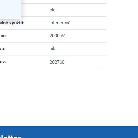
idlo
:
olej
dné využití
:
interiérové
kon
:
2000 W
va
:
bílá
zev
:
202760