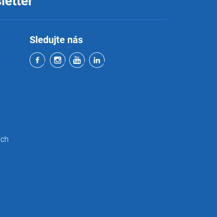
letter
Sledujte nás
ích