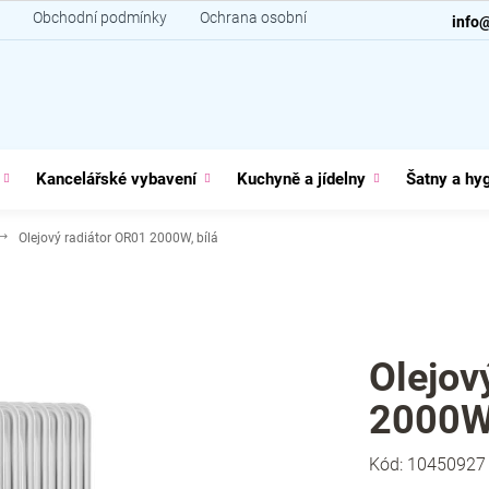
Obchodní podmínky
Ochrana osobních údajů
Kontakt
info
Kancelářské vybavení
Kuchyně a jídelny
Šatny a hy
Olejový radiátor OR01 2000W, bílá
Olejov
2000W,
Kód:
10450927