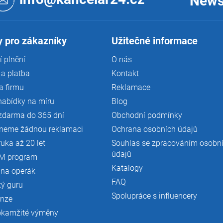
News
 pro zákazníky
Užitečné informace
 plnění
O nás
a platba
Kontakt
a firmu
Reklamace
nabídky na míru
Blog
zdarma do 365 dní
Obchodní podmínky
neme žádnou reklamaci
Ochrana osobních údajů
ruka až 20 let
Souhlas se zpracováním osobn
údajů
M program
Katalogy
 na operák
FAQ
ký guru
Spolupráce s influencery
enze
okamžité výměny