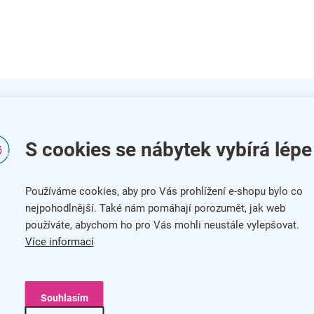
S cookies se nábytek vybírá lépe
Do
W
Kat
Používáme cookies, aby pro Vás prohlížení e-shopu bylo co
nejpohodlnější. Také nám pomáhají porozumět, jak web
Bar
používáte, abychom ho pro Vás mohli neustále vylepšovat.
Více informací
Zár
Min
Souhlasím
ní tepla
Max