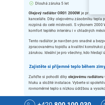
Dlouhá záruka 5 let
Olejový radiátor OR01 2000W
je praktické 
kanceláře. Díky olejovému zásobníku tepla p
rozpíná do celé místnosti. S výkonem 2000 W
komfort teplého interiéru i v chladných měsí
Tento radiátor je navržen pro snadné a bezp
zpracovanému topidlu a kvalitní konstrukci p
zárukou. Ideální je pro všechny, kdo hledají 
Zajistěte si příjemné teplo během zim
Zařiďte si pohodlí díky
olejovému radiátor
hluku a složité instalace. Vyberte si spolehl
rovnoměrné teplo s nízkou údržbou a vysokou
Z
á
+420
800 100 030