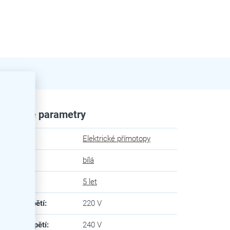
plňkové parametry
egorie
:
Elektrické přímotopy
va
:
bílá
uka
:
5 let
imální napětí
:
220 V
imální napětí
:
240 V