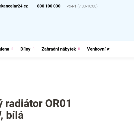
@kancelar24.cz
800 100 030
giena
Dílny
Zahradní nábytek
Venkovní vybavení
ý radiátor OR01
 bílá