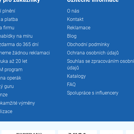
 plnění
O nás
a platba
Kontakt
a firmu
Reklamace
nabídky na míru
Blog
zdarma do 365 dní
Obchodní podmínky
neme žádnou reklamaci
Ochrana osobních údajů
ruka až 20 let
Souhlas se zpracováním osobn
údajů
M program
Katalogy
 na operák
FAQ
ký guru
Spolupráce s influencery
enze
okamžité výměny
lizace