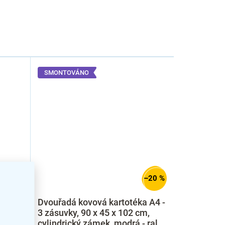
SMONTOVÁNO
–20 %
–20 %
a A4 -
Dvouřadá kovová kartotéka A4 -
m,
3 zásuvky, 90 x 45 x 102 cm,
ná
cylindrický zámek, modrá - ral