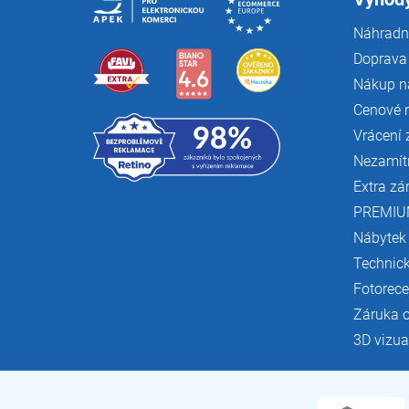
Náhradní
Doprava 
Nákup n
Cenové 
Vrácení 
Nezamít
Extra zá
PREMIU
Nábytek
Technic
Fotorec
Záruka 
3D vizua