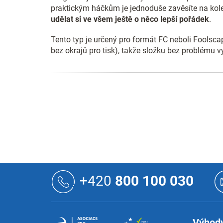
praktickým háčkům je jednoduše zavěsíte na kole
udělat si ve všem ještě o něco lepší pořádek
.
Tento typ je určený pro formát FC neboli Foolsc
bez okrajů pro tisk), takže složku bez problému vy
Z
á
+420
800 100 030
p
a
t
í
Výhody