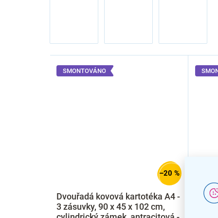
SMONTOVÁNO
SMO
–20 %
Dvouřadá kovová kartotéka A4 -
Dvouř
3 zásuvky, 90 x 45 x 102 cm,
3 zás
cylindrický zámek, antracitová -
cylin