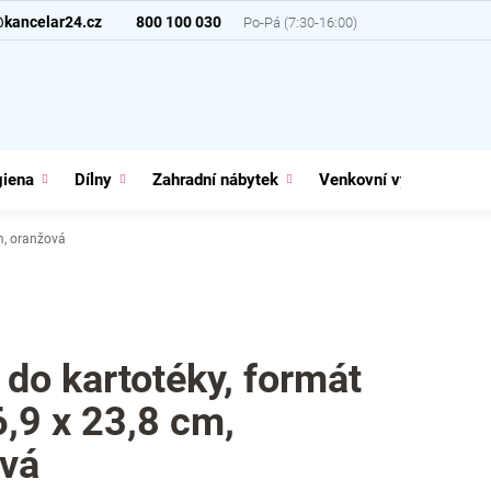
@kancelar24.cz
800 100 030
giena
Dílny
Zahradní nábytek
Venkovní vybavení
cm, oranžová
 do kartotéky, formát
6,9 x 23,8 cm,
vá