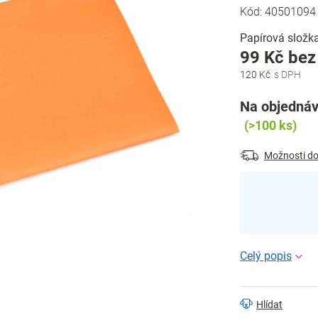
Kód:
40501094
Papírová složka
99 Kč be
120 Kč
Na objednáv
(>100 ks)
Možnosti do
Hlídat