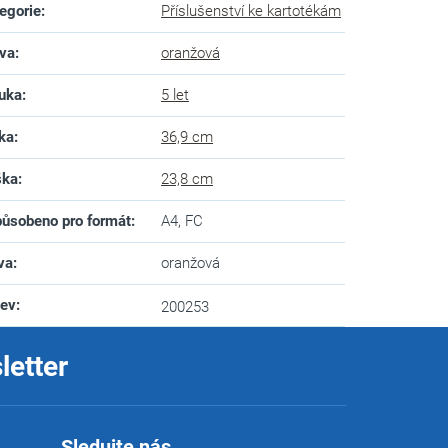
egorie
:
Příslušenství ke kartotékám
va
:
oranžová
uka
:
5 let
ka
:
36,9 cm
ška
:
23,8 cm
ůsobeno pro formát
:
A4, FC
va
:
oranžová
zev
:
200253
letter
Sledujte nás