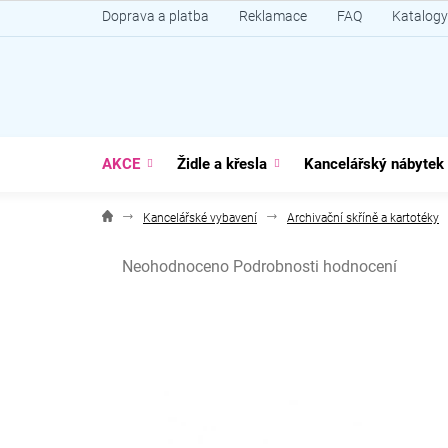
Přejít
Doprava a platba
Reklamace
FAQ
Katalogy
na
obsah
AKCE
Židle a křesla
Kancelářský nábytek
Kancelářské vybavení
Archivační skříně a kartotéky
Průměrné
Neohodnoceno
Podrobnosti hodnocení
hodnocení
produktu
je
0,0
z
5
hvězdiček.