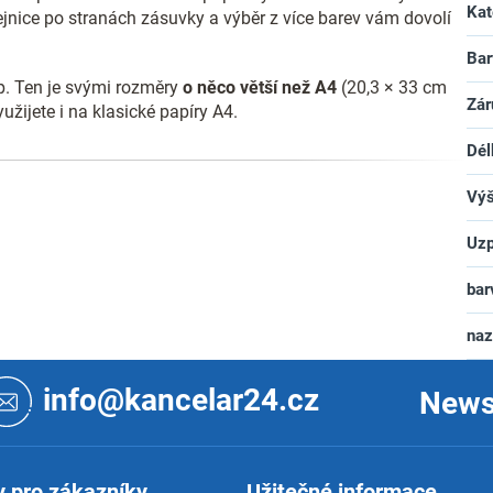
Kat
jnice po stranách zásuvky a výběr z více barev vám dovolí
Bar
ap. Ten je svými rozměry
o něco větší než A4
(20,3 × 33 cm
Zár
užijete i na klasické papíry A4.
Dél
Vý
Uzp
bar
na
info@kancelar24.cz
News
 pro zákazníky
Užitečné informace