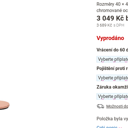
Rozměry 40 × 40
chromované ocel
3 049 Kč
3 689 Kč
Vyprodáno
Vrácení do 60 
Pojištění proti 
Záruka okamži
Možnosti do
Položka byla 