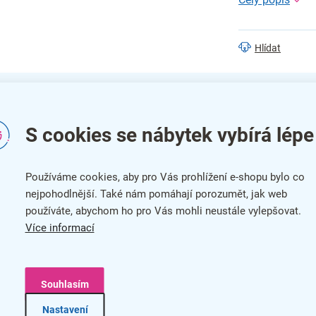
Hlídat
S cookies se nábytek vybírá lépe
Do
ní pohled zaujme svým neotřelým designovým zpracováním.
Používáme cookies, aby pro Vás prohlížení e-shopu bylo co
Kat
eho samostatně stojící konstrukce je vyrobená z pevné
nejpohodlnější. Také nám pomáhají porozumět, jak web
. Zajistí pohodlné a praktické zavěšení oděvů, abyste je
používáte, abychom ho pro Vás mohli neustále vylepšovat.
Bar
musíte pracně skládat a ukládat do skříně, stačí jej zavěsit
Více informací
ké v
černém provedení
.
Zár
No
Souhlasím
Šíř
Nastavení