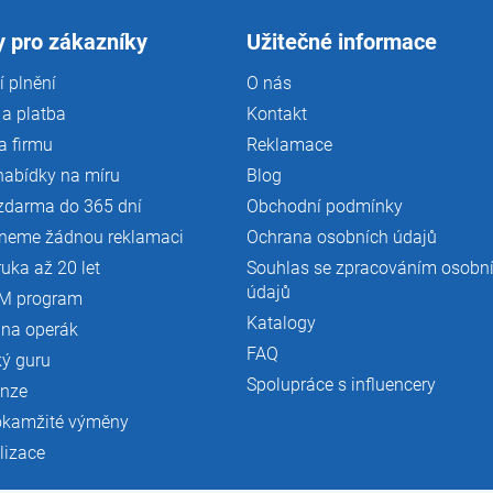
 pro zákazníky
Užitečné informace
 plnění
O nás
a platba
Kontakt
a firmu
Reklamace
nabídky na míru
Blog
zdarma do 365 dní
Obchodní podmínky
neme žádnou reklamaci
Ochrana osobních údajů
ruka až 20 let
Souhlas se zpracováním osobn
údajů
M program
Katalogy
 na operák
FAQ
ký guru
Spolupráce s influencery
enze
okamžité výměny
lizace