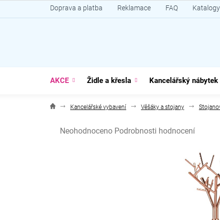
Přejít
Doprava a platba
Reklamace
FAQ
Katalogy
na
obsah
AKCE
Židle a křesla
Kancelářský nábytek
Kancelářské vybavení
Věšáky a stojany
Stojano
Průměrné
Neohodnoceno
Podrobnosti hodnocení
hodnocení
produktu
je
0,0
z
5
hvězdiček.