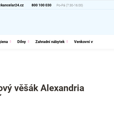
@kancelar24.cz
800 100 030
giena
Dílny
Zahradní nábytek
Venkovní vybavení
ový věšák Alexandria
ď