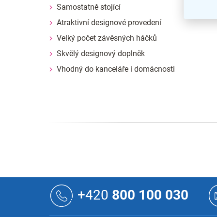
Samostatně stojící
Atraktivní designové provedení
Velký počet závěsných háčků
Skvělý designový doplněk
Vhodný do kanceláře i domácnosti
Z
á
+420
800 100 030
p
a