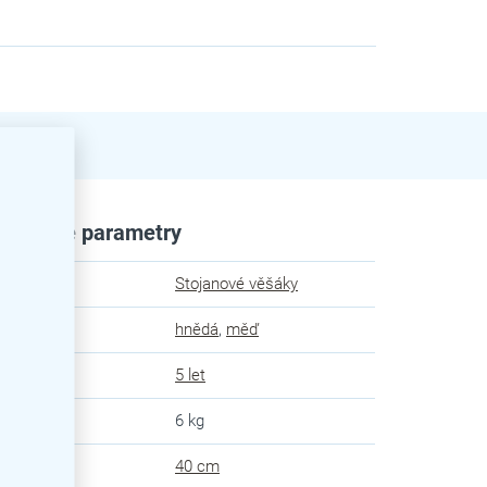
plňkové parametry
egorie
:
Stojanové věšáky
va
:
hnědá
,
měď
uka
:
5 let
snost
:
6 kg
ka
:
40 cm