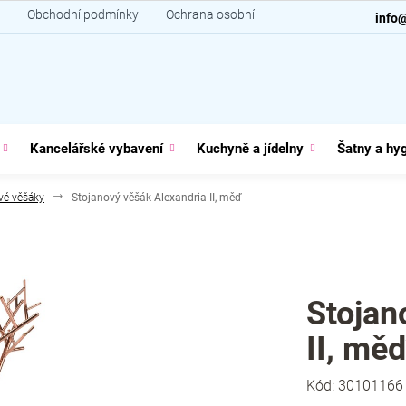
Obchodní podmínky
Ochrana osobních údajů
Kontakt
info
Kancelářské vybavení
Kuchyně a jídelny
Šatny a hy
vé věšáky
Stojanový věšák Alexandria II, měď
Stojan
II, mě
Kód:
30101166