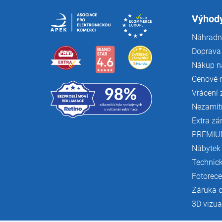
t
í
Výhody
Náhradní
Doprava 
Nákup n
Cenové 
Vrácení 
Nezamít
Extra zá
PREMIU
Nábytek
Technic
Fotorec
Záruka 
3D vizua