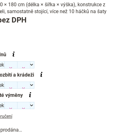
 × 180 cm (délka × šířka × výška), konstrukce z
i, samostatně stojící, více než 10 háčků na šaty
Měrná
bez DPH
cena:
dnů
rozbití a krádeži
té výměny
ručení
vyprodána…