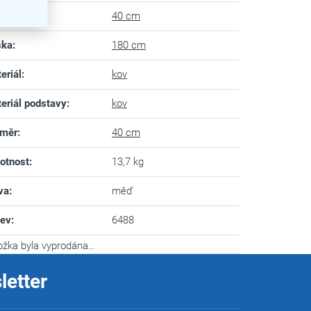
ubka
:
40 cm
ška
:
180 cm
eriál
:
kov
eriál podstavy
:
kov
ůměr
:
40 cm
otnost
:
13,7 kg
va
:
měď
zev
:
6488
ožka byla vyprodána…
letter