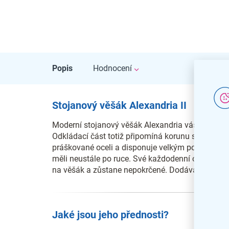
Popis
Hodnocení
Stojanový věšák Alexandria II
Moderní stojanový věšák Alexandria vás na prv
Odkládací část totiž připomíná korunu stromu. J
práškované oceli a disponuje velkým počtem háčků
měli neustále po ruce. Své každodenní oblečení ne
na věšák a zůstane nepokrčené. Dodáváme jej ta
Jaké jsou jeho přednosti?