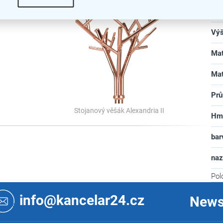
Hlo
Vý
Mat
Mat
Pr
Stojanový věšák Alexandria II
Hm
bar
na
Pol
info@kancelar24.cz
News