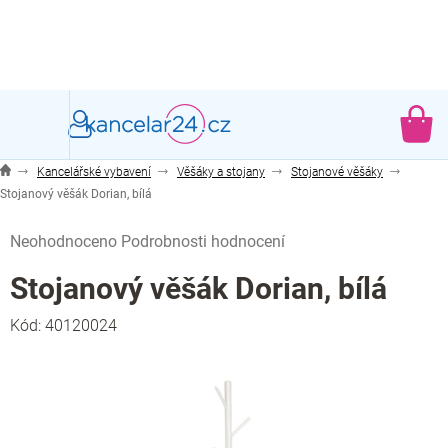
Přejít
na
obsah
NÁ
KO
Kancelářské vybavení
Věšáky a stojany
Stojanové věšáky
Stojanový věšák Dorian, bílá
Průměrné
Neohodnoceno
Podrobnosti hodnocení
hodnocení
produktu
Stojanový věšák Dorian, bílá
je
0,0
Kód:
40120024
z
5
hvězdiček.