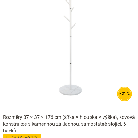
–21 %
Rozměry 37 × 37 × 176 cm (šířka × hloubka × výška), kovová
konstrukce s kamennou základnou, samostatně stojící, 6
háčků
–21 %
1 148 Kč