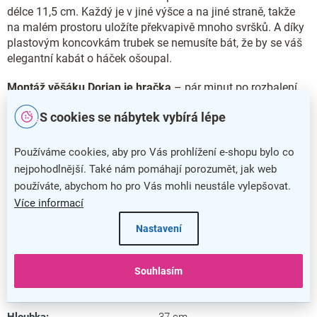
délce 11,5 cm. Každý je v jiné výšce a na jiné straně, takže
na malém prostoru uložíte překvapivě mnoho svršků. A díky
plastovým koncovkám trubek se nemusíte bát, že by se váš
elegantní kabát o háček ošoupal.
Montáž věšáku Dorian je hračka
– pár minut po rozbalení
už jste připraveni ho používat.
S cookies se nábytek vybírá lépe
Používáme cookies, aby pro Vás prohlížení e-shopu bylo co
Doplňkové parametry
nejpohodlnější. Také nám pomáhají porozumět, jak web
používáte, abychom ho pro Vás mohli neustále vylepšovat.
Kategorie
:
Stojanové věšáky
Více informací
Barva
:
bílá
Nastavení
Záruka
:
5 let
Souhlasím
Šířka
:
37 cm
Hloubka
:
37 cm