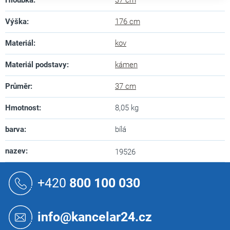
Výška
:
176 cm
Materiál
:
kov
Materiál podstavy
:
kámen
Průměr
:
37 cm
Hmotnost
:
8,05 kg
barva
:
bílá
nazev
:
19526
Z
á
+420
800 100 030
p
a
t
info@kancelar24.cz
í