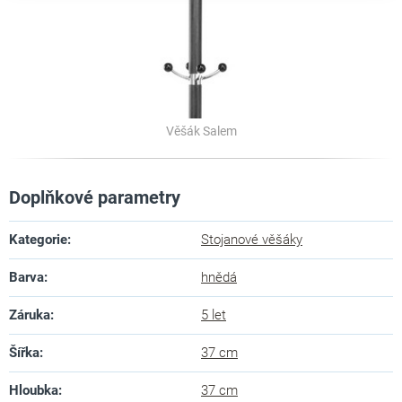
Věšák Salem
Doplňkové parametry
Kategorie
:
Stojanové věšáky
Barva
:
hnědá
Záruka
:
5 let
Šířka
:
37 cm
Hloubka
:
37 cm