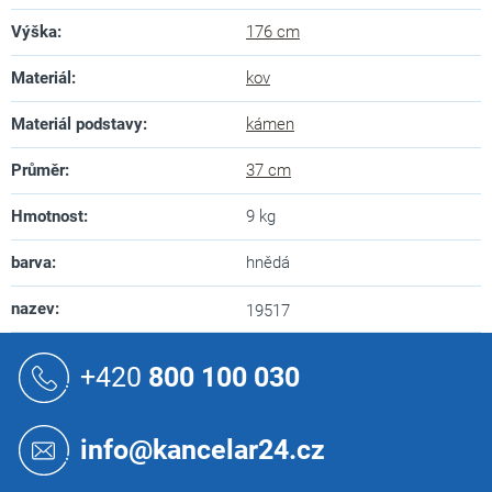
Výška
:
176 cm
Materiál
:
kov
Materiál podstavy
:
kámen
Průměr
:
37 cm
Hmotnost
:
9 kg
barva
:
hnědá
nazev
:
19517
Z
á
+420
800 100 030
p
a
t
info@kancelar24.cz
í