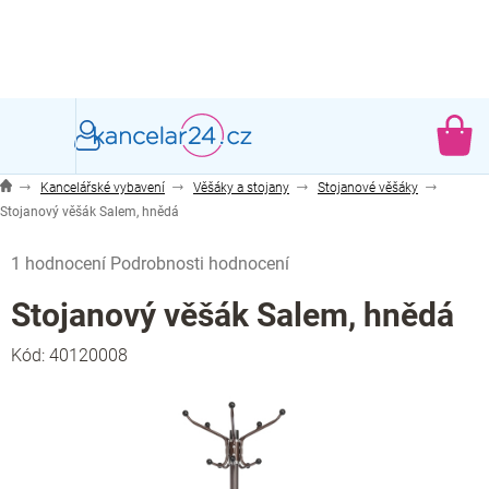
Přejít
na
obsah
NÁ
KO
Kancelářské vybavení
Věšáky a stojany
Stojanové věšáky
Stojanový věšák Salem, hnědá
Průměrné
1 hodnocení
Podrobnosti hodnocení
hodnocení
produktu
Stojanový věšák Salem, hnědá
je
3,0
Kód:
40120008
z
5
hvězdiček.