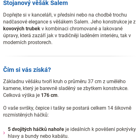
Stojanový věšák Salem
Dopřejte si v kanceláři, v předsíni nebo na chodbě trochu
nadčasové elegance s věšákem Salem. Jeho konstrukce je z
kovových trubek
v kombinaci chromované a lakované
úpravy, která zazáří jak v tradičněji laděném interiéru, tak v
moderních prostorech.
Čím si vás získá?
Základnu věšáku tvoří kruh o průměru 37 cm z umělého
kamene, který je barevně sladěný se zbytkem konstrukce.
Celková výška je
176 cm
.
O vaše svršky, čepice i tašky se postará celkem 14 šikovně
rozmístěných háčků:
5 dvojitých háčků nahoře
je ideálních k pověšení pokrývky
hlavy a bundy nebo kabátu.