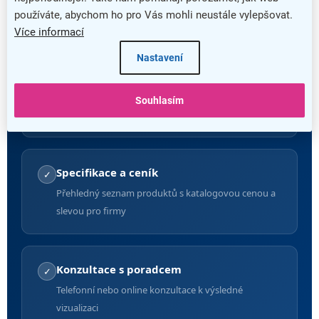
používáte, abychom ho pro Vás mohli neustále vylepšovat.
produktů
Více informací
Nastavení
3D render kanceláře
✓
Realistický perspektivní pohled v několika úhlech
Souhlasím
pohledu
Specifikace a ceník
✓
Přehledný seznam produktů s katalogovou cenou a
slevou pro firmy
Konzultace s poradcem
✓
Telefonní nebo online konzultace k výsledné
vizualizaci