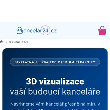
Přejít
na
obsah
NÁ
KO
3D vizualizace
BEZPLATNÁ SLUŽBA PRO PREMIUM ZÁKAZNÍKY
3D vizualizace
vaší budoucí kanceláře
Navrhneme vám kancelář přesně na míru v