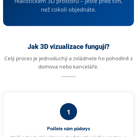
realistickém 3D prostoru – ještě před tím,
než cokoli objednáte.
Jak 3D vizualizace
fungují?
Celý proces je jednoduchý a zvládnete ho pohodlně z
domova nebo kanceláře.
1
Pošlete nám půdorys