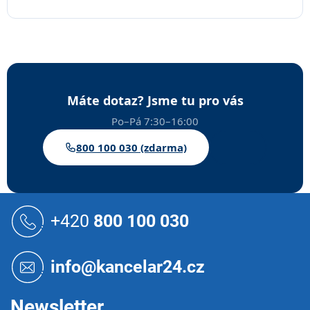
Máte dotaz? Jsme tu pro vás
Po–Pá 7:30–16:00
800 100 030 (zdarma)
Z
á
+420
800 100 030
p
a
t
info@kancelar24.cz
í
Newsletter