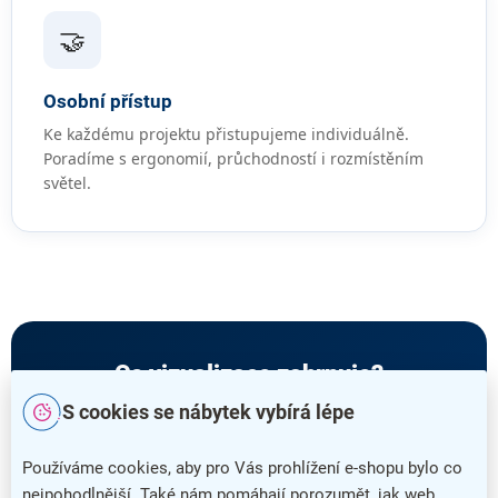
🤝
Osobní přístup
Ke každému projektu přistupujeme individuálně.
Poradíme s ergonomií, průchodností i rozmístěním
světel.
Co vizualizace zahrnuje?
S cookies se nábytek vybírá lépe
Půdorys s rozmístěním nábytku
Používáme cookies, aby pro Vás prohlížení e-shopu bylo co
✓
nejpohodlnější. Také nám pomáhají porozumět, jak web
2D pohled shora s přesným zaměřením a popisky