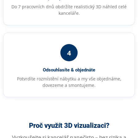
Do 7 pracovních dnů obdržíte realistický 3D náhled celé
kanceláře.
4
Odsouhlasíte & objednáte
Potvrdíte rozmístění nábytku a my vše objednáme,
dovezeme a smontujeme.
Proč využít
3D vizualizaci?
Vyzkoušejte si kancelář nanečisto – bez rizika a