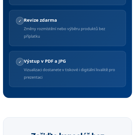
Revize zdarma
✓
Změny rozmístění nebo výběru produktů bez
příplatku
Výstup v PDF a JPG
✓
Vizualizaci dostanete v tiskové i digitální kvalitě pro
prezentaci