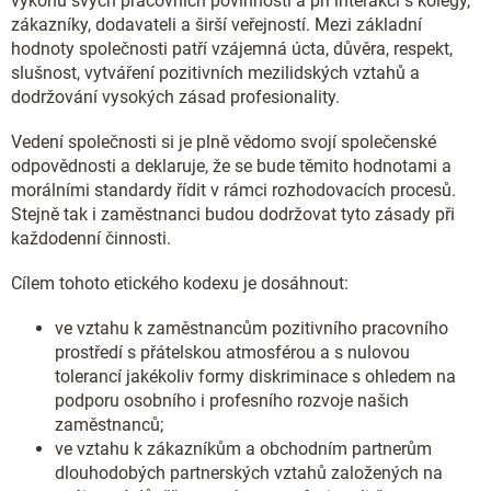
výkonu svých pracovních povinností a při interakci s kolegy,
zákazníky, dodavateli a širší veřejností. Mezi základní
hodnoty společnosti patří vzájemná úcta, důvěra, respekt,
slušnost, vytváření pozitivních mezilidských vztahů a
dodržování vysokých zásad profesionality.
Vedení společnosti si je plně vědomo svojí společenské
odpovědnosti a deklaruje, že se bude těmito hodnotami a
morálními standardy řídit v rámci rozhodovacích procesů.
Stejně tak i zaměstnanci budou dodržovat tyto zásady při
každodenní činnosti.
Cílem tohoto etického kodexu je dosáhnout:
ve vztahu k zaměstnancům pozitivního pracovního
prostředí s přátelskou atmosférou a s nulovou
tolerancí jakékoliv formy diskriminace s ohledem na
podporu osobního i profesního rozvoje našich
zaměstnanců;
ve vztahu k zákazníkům a obchodním partnerům
dlouhodobých partnerských vztahů založených na