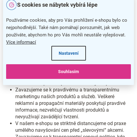
Na vyžádání poskytneme jasné informace o tom,
S cookies se nábytek vybírá lépe
odkud naše produkty pocházejí.
Nabízíme jasné a přímé informace o ceně našich
Používáme cookies, aby pro Vás prohlížení e-shopu bylo co
produktů, včetně všech případných dodatečných
nejpohodlnější. Také nám pomáhají porozumět, jak web
poplatků, daní a nákladů na dopravu. Zákazníci nikdy
používáte, abychom ho pro Vás mohli neustále vylepšovat.
nebudou překvapení žádnými skrytými nebo
Více informací
nečekanými náklady.
V našem e-shopu garantujeme přesné a aktuální
Nastavení
informace o skladových zásobách a termínech
odeslání. Zákazníci se tak mohou spolehnout na to, že
dostupnost produktů a odhadované časy doručení jsou
Souhlasím
vždy uvedené pravdivě, což umožňuje informované
rozhodování při nákupu bez nečekaných zpoždění.
Zavazujeme se k pravdivému a transparentnímu
marketingu našich produktů a služeb. Veškeré
reklamní a propagační materiály poskytují pravdivé
informace, nezveličují vlastnosti produktů a
nevyužívají zavádějící tvrzení.
V našem e-shopu se striktně distancujeme od praxe
umělého navyšování cen před „slevovými“ akcemi.
Zavazujeme se k transparentní cenové politice, kde