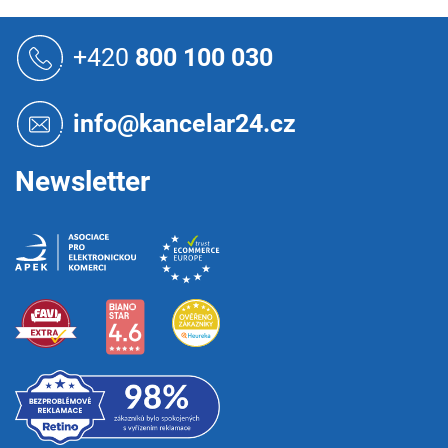
Z
á
+420
800 100 030
p
a
t
info@kancelar24.cz
í
Newsletter