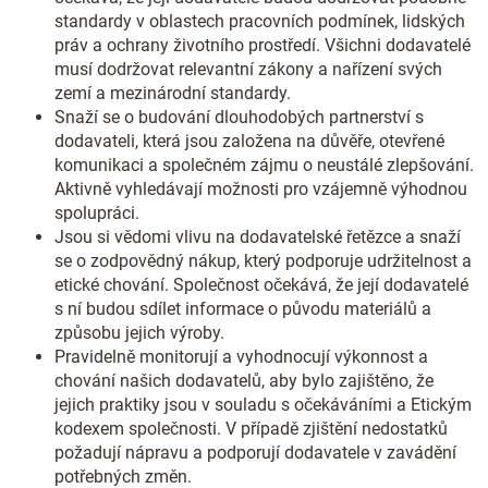
standardy v oblastech pracovních podmínek, lidských
práv a ochrany životního prostředí. Všichni dodavatelé
musí dodržovat relevantní zákony a nařízení svých
zemí a mezinárodní standardy.
Snaží se o budování dlouhodobých partnerství s
dodavateli, která jsou založena na důvěře, otevřené
komunikaci a společném zájmu o neustálé zlepšování.
Aktivně vyhledávají možnosti pro vzájemně výhodnou
spolupráci.
Jsou si vědomi vlivu na dodavatelské řetězce a snaží
se o zodpovědný nákup, který podporuje udržitelnost a
etické chování. Společnost očekává, že její dodavatelé
s ní budou sdílet informace o původu materiálů a
způsobu jejich výroby.
Pravidelně monitorují a vyhodnocují výkonnost a
chování našich dodavatelů, aby bylo zajištěno, že
jejich praktiky jsou v souladu s očekáváními a Etickým
kodexem společnosti. V případě zjištění nedostatků
požadují nápravu a podporují dodavatele v zavádění
potřebných změn.