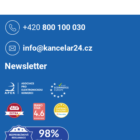
Z
á
+420
800 100 030
p
a
t
info@kancelar24.cz
í
Newsletter