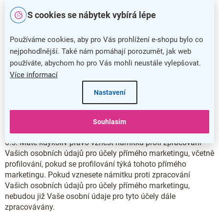
zpracováním osobních údajů můžete odvolat následujícím
S cookies se nábytek vybírá lépe
způsobem: emailem na newsletter@kancelar24.cz, písemně
poštou na sídlo firmy, telefonicky na 800 100 030
Používáme cookies, aby pro Vás prohlížení e-shopu bylo co
6.3. Pokud byste se domníval(a), že zpracováním Vašich
nejpohodlnější. Také nám pomáhají porozumět, jak web
osobních údajů bylo porušeno či je porušováno nařízení,
používáte, abychom ho pro Vás mohli neustále vylepšovat.
máte mimo jiné právo podat stížnost u dozorového úřadu.
Více informací
6.4. Nemáte povinnost osobní údaje poskytnout. Poskytnutí
Nastavení
Vašich osobních údajů není zákonným či smluvním
požadavkem a ani není požadavkem, který je nutný k
Souhlasím
uzavření smlouvy.
6.5. Máte kdykoliv právo vznést námitku proti zpracování
Vašich osobních údajů pro účely přímého marketingu, včetně
profilování, pokud se profilování týká tohoto přímého
marketingu. Pokud vznesete námitku proti zpracování
Vašich osobních údajů pro účely přímého marketingu,
nebudou již Vaše osobní údaje pro tyto účely dále
zpracovávány.