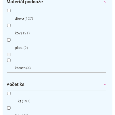
Materiál podnože
dřevo
127
kov
121
plast
2
kámen
4
Počet ks
1 ks
197