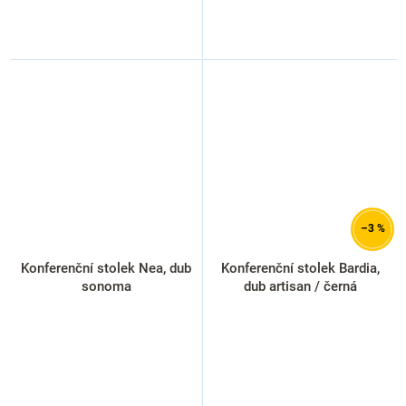
–3 %
Konferenční stolek Nea, dub
Konferenční stolek Bardia,
sonoma
dub artisan / černá