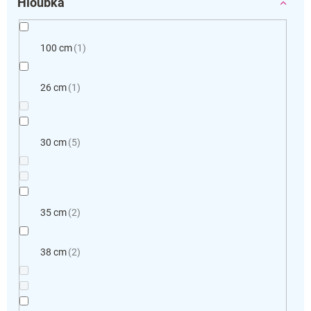
Hloubka
100 cm
1
26 cm
1
30 cm
5
35 cm
2
38 cm
2