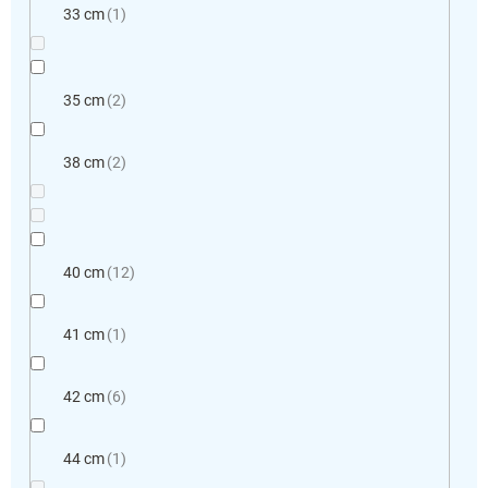
33 cm
1
35 cm
2
38 cm
2
40 cm
12
41 cm
1
42 cm
6
44 cm
1