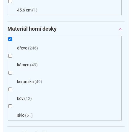
45,6 cm
1
Materiál horní desky
dřevo
246
kámen
49
keramika
49
kov
12
sklo
61