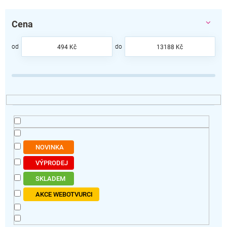
z
e
Cena
n
í
p
494
Kč
13188
Kč
r
o
d
u
k
t
ů
NOVINKA
VÝPRODEJ
SKLADEM
AKCE WEBOTVURCI