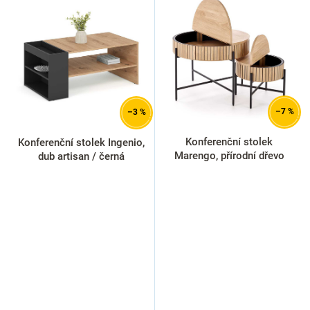
ý
p
i
s
p
r
o
d
–7 %
–3 %
u
k
Konferenční stolek
Konferenční stolek Ingenio,
t
Marengo, přírodní dřevo
dub artisan / černá
ů