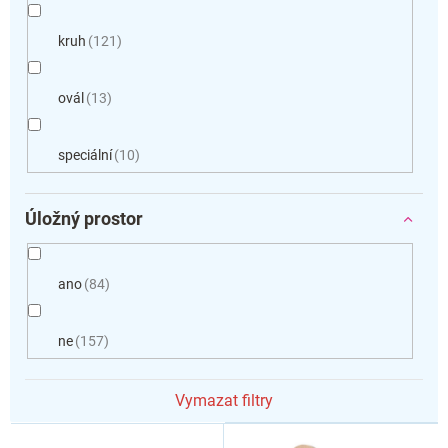
kruh
121
ovál
13
speciální
10
Úložný prostor
ano
84
ne
157
Vymazat filtry
V