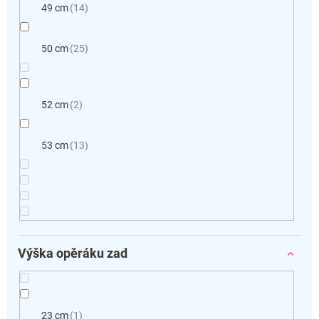
49 cm
14
50 cm
25
52 cm
2
53 cm
13
Výška opěráku zad
23 cm
1