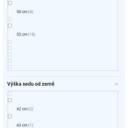
50 cm
4
52 cm
10
Výška sedu od země
42 cm
2
43 cm
1