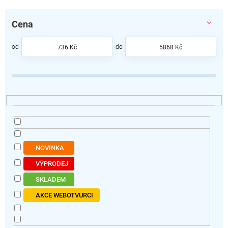
z
e
Cena
n
í
p
736
Kč
5868
Kč
r
o
d
u
k
t
ů
NOVINKA
VÝPRODEJ
SKLADEM
AKCE WEBOTVURCI