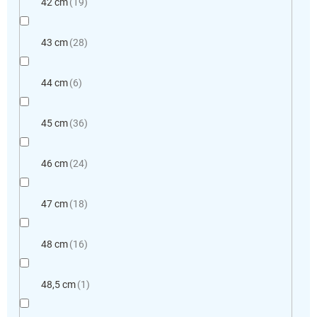
42 cm
19
43 cm
28
44 cm
6
45 cm
36
46 cm
24
47 cm
18
48 cm
16
48,5 cm
1