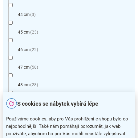
44 cm
3
45 cm
23
46 cm
22
47 cm
58
48 cm
28
49 cm
69
S cookies se nábytek vybírá lépe
Používáme cookies, aby pro Vás prohlížení e-shopu bylo co
50 cm
32
nejpohodlnější. Také nám pomáhají porozumět, jak web
používáte, abychom ho pro Vás mohli neustále vylepšovat.
51 cm
20