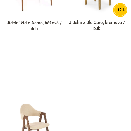
o
d
–12 %
u
k
Jídelní židle Caro, krémová /
Jídelní židle Aspra, béžová /
t
buk
dub
ů