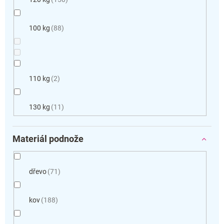
100 kg
88
110 kg
2
130 kg
11
Materiál podnože
dřevo
71
kov
188