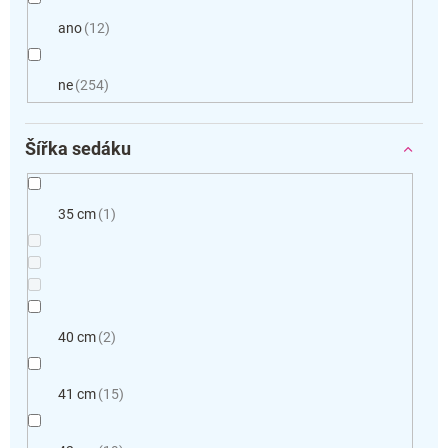
ano
12
ne
254
Šířka sedáku
35 cm
1
40 cm
2
41 cm
15