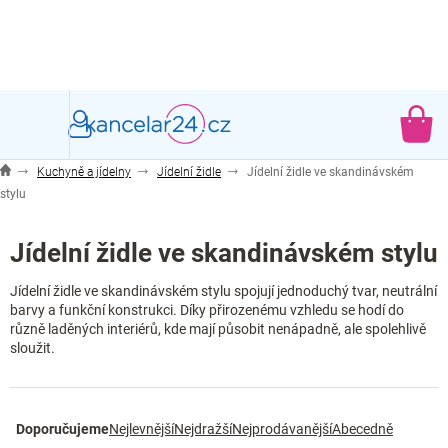
Přejít
na
obsah
NÁ
KO
Kuchyně a jídelny
Jídelní židle
Jídelní židle ve skandinávském
stylu
Jídelní židle ve skandinávském stylu
Jídelní židle ve skandinávském stylu spojují jednoduchý tvar, neutrální
barvy a funkční konstrukci. Díky přirozenému vzhledu se hodí do
různě laděných interiérů, kde mají působit nenápadně, ale spolehlivě
sloužit.
Ř
Doporučujeme
Nejlevnější
Nejdražší
Nejprodávanější
Abecedně
a