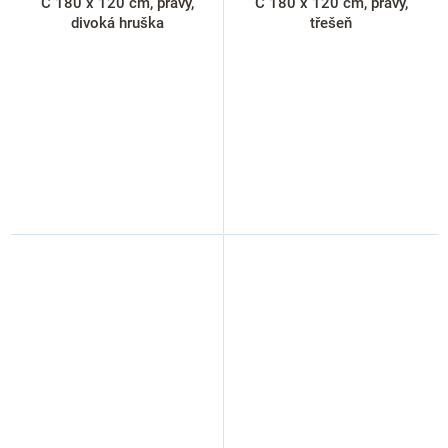
C 180 x 120 cm, pravý,
C 180 x 120 cm, pravý,
divoká hruška
třešeň