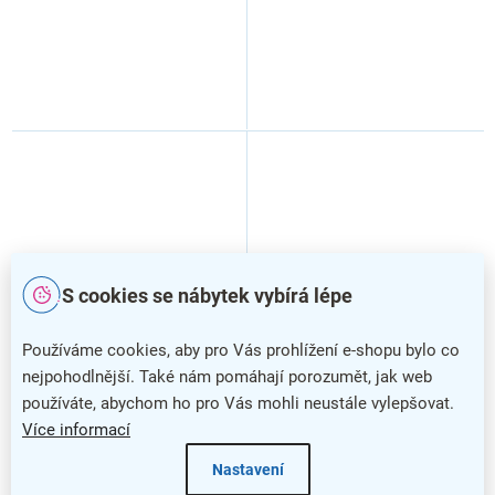
S cookies se nábytek vybírá lépe
Používáme cookies, aby pro Vás prohlížení e-shopu bylo co
nejpohodlnější. Také nám pomáhají porozumět, jak web
Ergonomický stůl ProOffice
Ergonomický stůl ProOffice
používáte, abychom ho pro Vás mohli neustále vylepšovat.
B 180 x 120 cm, pravý,
B 180 x 120 cm, pravý,
divoká hruška
třešeň
Více informací
Nastavení