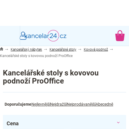
Přejít
na
obsah
NÁ
KO
Kancelářský nábytek
Kancelářské stoly
Kovová podnož
Kancelářské stoly s kovovou podnoží ProOffice
Kancelářské stoly s kovovou
podnoží ProOffice
Ř
Doporučujeme
Nejlevnější
Nejdražší
Nejprodávanější
Abecedně
a
z
e
Cena
n