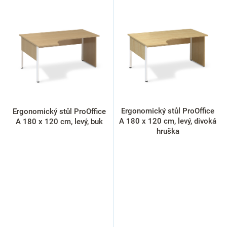
ý
p
i
s
p
r
o
d
u
k
Ergonomický stůl ProOffice
Ergonomický stůl ProOffice
t
A 180 x 120 cm, levý, divoká
A 180 x 120 cm, levý, buk
ů
hruška