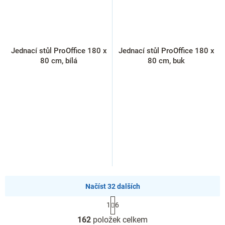
Jednací stůl ProOffice 180 x
Jednací stůl ProOffice 180 x
80 cm, bílá
80 cm, buk
Načíst 32 dalších
S
1
6
t
O
r
162
položek celkem
v