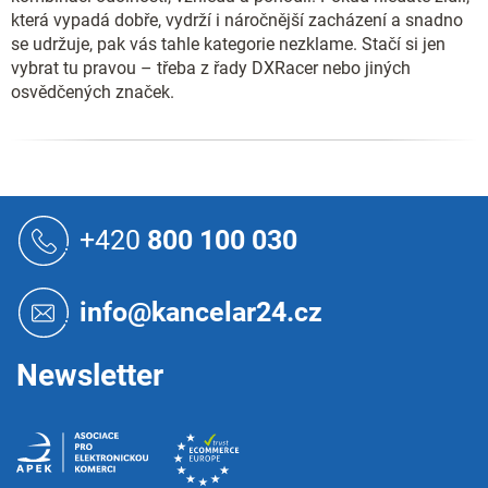
která vypadá dobře, vydrží i náročnější zacházení a snadno
se udržuje, pak vás tahle kategorie nezklame. Stačí si jen
vybrat tu pravou – třeba z řady DXRacer nebo jiných
osvědčených značek.
Z
á
+420
800 100 030
p
a
t
info@kancelar24.cz
í
Newsletter