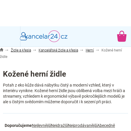
Přejít
na
obsah
NÁ
KO
Židle a křesla
Kancelářské židle a křesla
Herní
Kožené herní
židle
Kožené herní židle
Potah z eko kůže dává nábytku čistý a moderní vzhled, který v
interiéru vynikne. Kožené herní židle jsou oblíbená volba mezi hráči a
streamery, vzhledem k ergonomické výbavě pokročilejších modelů je
ale s čistým svědomím můžeme doporučit i k sezení při práci.
Ř
Doporučujeme
Nejlevnější
Nejdražší
Nejprodávanější
Abecedně
a