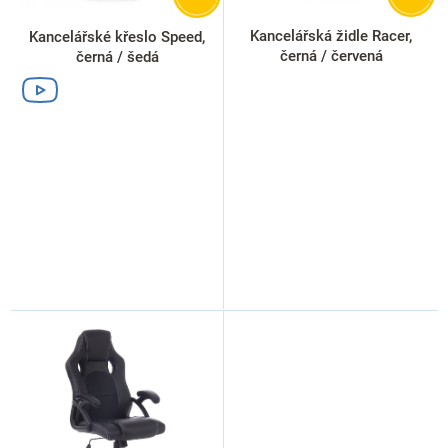
u
k
Kancelářská židle Racer,
Kancelářské křeslo Speed,
t
černá / červená
černá / šedá
ů