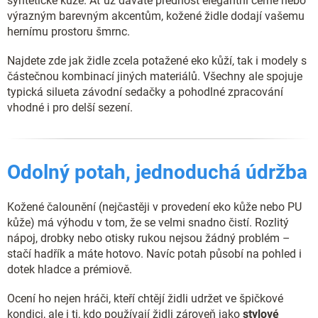
syntetické kůže. Ať už dáváte přednost elegantní černé nebo
ý
p
výrazným barevným akcentům, kožené židle dodají vašemu
i
hernímu prostoru šmrnc.
s
u
Najdete zde jak židle zcela potažené eko kůží, tak i modely s
částečnou kombinací jiných materiálů. Všechny ale spojuje
typická silueta závodní sedačky a pohodlné zpracování
vhodné i pro delší sezení.
Odolný potah, jednoduchá údržba
Kožené čalounění (nejčastěji v provedení eko kůže nebo PU
kůže) má výhodu v tom, že se velmi snadno čistí. Rozlitý
nápoj, drobky nebo otisky rukou nejsou žádný problém –
stačí hadřík a máte hotovo. Navíc potah působí na pohled i
dotek hladce a prémiově.
Ocení ho nejen hráči, kteří chtějí židli udržet ve špičkové
kondici, ale i ti, kdo používají židli zároveň jako
stylové