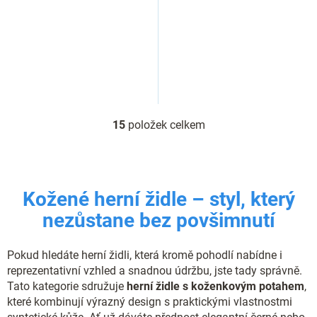
15
položek celkem
O
v
l
á
d
Kožené herní židle – styl, který
a
c
nezůstane bez povšimnutí
í
p
r
Pokud hledáte herní židli, která kromě pohodlí nabídne i
v
reprezentativní vzhled a snadnou údržbu, jste tady správně.
k
Tato kategorie sdružuje
herní židle s koženkovým potahem
,
y
které kombinují výrazný design s praktickými vlastnostmi
v