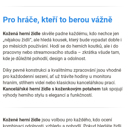
Pro hráče, kteří to berou vážně
Kožená herní židle
skvěle padne každému, kdo nechce jen
„nějakou židli“, ale hledá kousek, který bude vypadat dobře i
po měsících používání. Hodí se do herních koutků, ale i do
pracovny nebo streamovacího studia – zkrátka všude tam,
kde je důležité pohodlí, design a odolnost.
Díky pevné konstrukci a kvalitnímu zpracování jsou vhodné
pro každodenní sezení, ať už trávíte hodiny u monitoru
hraním, střihem videí nebo klasickou kancelářskou prací.
Kancelářské herní židle s koženkovým potahem
tak spojují
výhody herního stylu s elegancí a funkčností.
Kožené herní židle
jsou volbou pro každého, kdo ocení
kombinaci odolnosti, vzhledu a pohodlí. Pokud hledáte židli,