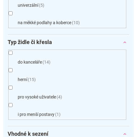
univerzální
5
na měkké podlahy a koberce
10
Typ židle či křesla
do kanceláře
14
herní
15
pro vysoké uživatele
4
i pro menší postavy
1
Vhodné k sezení