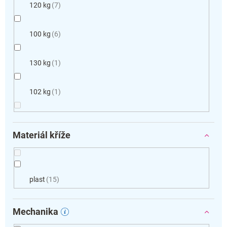
120 kg
7
100 kg
6
130 kg
1
102 kg
1
Materiál kříže
plast
15
Mechanika