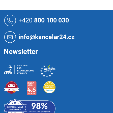
Z
á
+420
800 100 030
p
a
t
info@kancelar24.cz
í
Newsletter