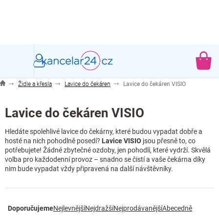
Přejít
na
obsah
NÁ
KO
Židle a křesla
Lavice do čekáren
Lavice do čekáren VISIO
Lavice do čekáren VISIO
Hledáte spolehlivé lavice do čekárny, které budou vypadat dobře a
hosté na nich pohodlně posedí?
Lavice VISIO
jsou přesně to, co
potřebujete! Žádné zbytečné ozdoby, jen pohodlí, které vydrží. Skvělá
volba pro každodenní provoz – snadno se čistí a vaše čekárna díky
nim bude vypadat vždy připravená na další návštěvníky.
Ř
Doporučujeme
Nejlevnější
Nejdražší
Nejprodávanější
Abecedně
a