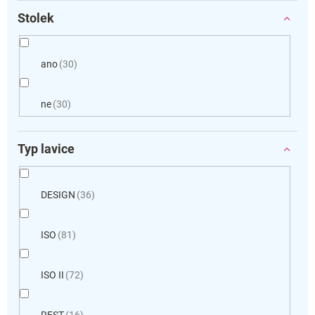
Stolek
ano
30
ne
30
Typ lavice
DESIGN
36
ISO
81
ISO II
72
REST
16