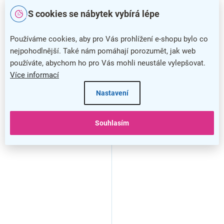
S cookies se nábytek vybírá lépe
Používáme cookies, aby pro Vás prohlížení e-shopu bylo co
nejpohodlnější. Také nám pomáhají porozumět, jak web
používáte, abychom ho pro Vás mohli neustále vylepšovat.
Více informací
Nastavení
Plastová lavice VISIO, 2-
Plastová lavice VISIO, 2-
Souhlasím
sedák + stolek - černé nohy,
sedák + stolek - černé nohy,
šedá
zelená