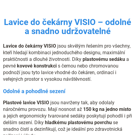
v
a
á
c
n
í
í
Lavice do čekárny VISIO – odolné
p
r
a snadno udržovatelné
v
k
y
Lavice do čekárny VISIO
jsou skvělým řešením pro všechny,
v
kteří hledají kombinaci jednoduchého designu, maximální
ý
praktičnosti a dlouhé životnosti. Díky
plastovému sedáku
a
p
pevné
kovové konstrukci
s černou nebo chromovanou
i
s
podnoží jsou tyto lavice vhodné do čekáren, ordinací i
u
veřejných prostor s vysokou návštěvností.
Odolné a pohodlné sezení
Plastové lavice VISIO
jsou navrženy tak, aby odolaly
náročnému provozu. Mají nosnost až
150 kg na jedno místo
a jejich ergonomicky tvarované sedáky poskytují pohodlí i při
delším sezení. Díky
hladkému plastovému povrchu
se
snadno čistí a dezinfikují, což je ideální pro zdravotnická