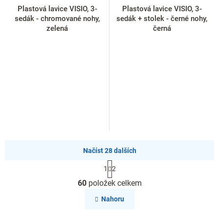
Plastová lavice VISIO, 3-
Plastová lavice VISIO, 3-
sedák - chromované nohy,
sedák + stolek - černé nohy,
zelená
černá
Načíst 28 dalších
S
1
2
t
O
r
60
položek celkem
v
á
l
n
Nahoru
k
á
o
d