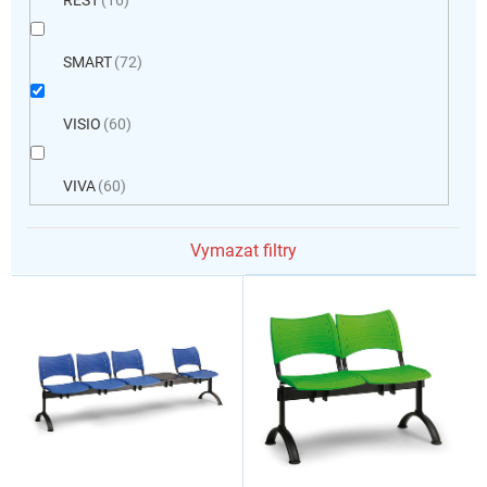
SMART
72
VISIO
60
VIVA
60
Vymazat filtry
V
ý
p
i
s
p
r
o
d