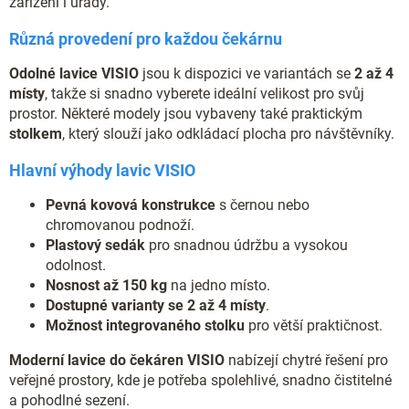
zařízení i úřady.
Různá provedení pro každou čekárnu
Odolné lavice VISIO
jsou k dispozici ve variantách se
2 až 4
místy
, takže si snadno vyberete ideální velikost pro svůj
prostor. Některé modely jsou vybaveny také praktickým
stolkem
, který slouží jako odkládací plocha pro návštěvníky.
Hlavní výhody lavic VISIO
Pevná kovová konstrukce
s černou nebo
chromovanou podnoží.
Plastový sedák
pro snadnou údržbu a vysokou
odolnost.
Nosnost až 150 kg
na jedno místo.
Dostupné varianty se 2 až 4 místy
.
Možnost integrovaného stolku
pro větší praktičnost.
Moderní lavice do čekáren VISIO
nabízejí chytré řešení pro
veřejné prostory, kde je potřeba spolehlivé, snadno čistitelné
a pohodlné sezení.