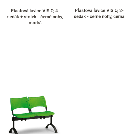
u
k
Plastová lavice VISIO, 2-
Plastová lavice VISIO, 4-
t
sedák - černé nohy, černá
sedák + stolek - černé nohy,
ů
modrá