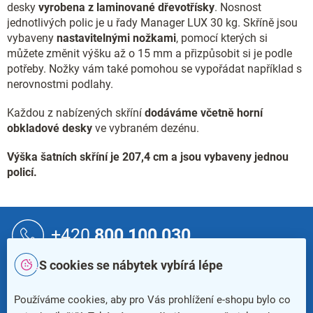
desky
vyrobena z laminované dřevotřísky
. Nosnost
jednotlivých polic je u řady Manager LUX 30 kg. Skříně jsou
vybaveny
nastavitelnými nožkami
, pomocí kterých si
můžete změnit výšku až o 15 mm a přizpůsobit si je podle
potřeby. Nožky vám také pomohou se vypořádat například s
nerovnostmi podlahy.
Každou z nabízených skříní
dodáváme včetně horní
obkladové desky
ve vybraném dezénu.
Výška šatních skříní je 207,4 cm a jsou vybaveny jednou
policí.
Z
á
+420
800 100 030
p
a
S cookies se nábytek vybírá lépe
t
info@kancelar24.cz
í
Používáme cookies, aby pro Vás prohlížení e-shopu bylo co