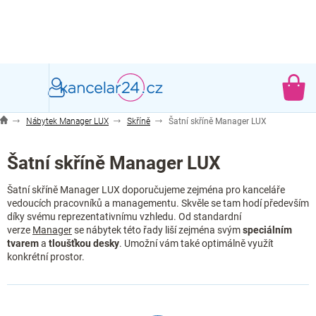
Přejít
na
obsah
NÁ
KO
Nábytek Manager LUX
Skříně
Šatní skříně Manager LUX
Šatní skříně Manager LUX
Šatní skříně Manager LUX doporučujeme zejména pro kanceláře
vedoucích pracovníků a managementu. Skvěle se tam hodí především
díky svému reprezentativnímu vzhledu. Od standardní
verze
Manager
se nábytek této řady liší zejména svým
speciálním
tvarem
a
tloušťkou desky
. Umožní vám také optimálně využít
konkrétní prostor.