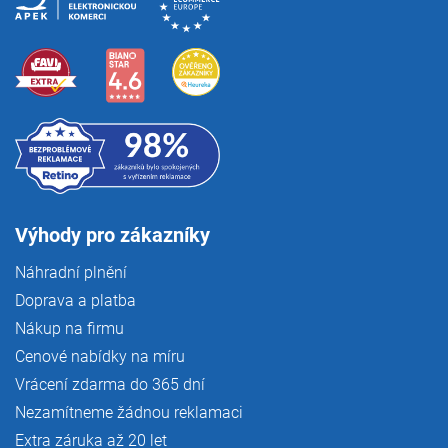
p
i
s
u
Výhody pro zákazníky
Náhradní plnění
Doprava a platba
Nákup na firmu
Cenové nabídky na míru
Vrácení zdarma do 365 dní
Nezamítneme žádnou reklamaci
Extra záruka až 20 let