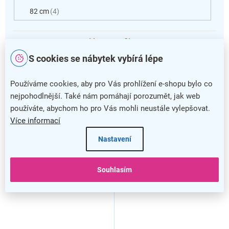
82 cm
4
Vymazat filtry
V
S cookies se nábytek vybírá lépe
ý
p
Používáme cookies, aby pro Vás prohlížení e-shopu bylo co
i
nejpohodlnější. Také nám pomáhají porozumět, jak web
s
používáte, abychom ho pro Vás mohli neustále vylepšovat.
p
Více informací
r
o
Nastavení
d
–29 %
u
k
Souhlasím
Sokl Vento 200/10, dub
Sokl Vento 200/10, bílá
t
kraft
ů