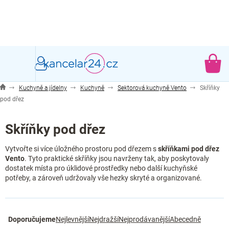
Přejít
na
obsah
NÁ
KO
Kuchyně a jídelny
Kuchyně
Sektorová kuchyně Vento
Skříňky
pod dřez
Skříňky pod dřez
Vytvořte si více úložného prostoru pod dřezem s
skříňkami pod dřez
Vento
. Tyto praktické skříňky jsou navrženy tak, aby poskytovaly
dostatek místa pro úklidové prostředky nebo další kuchyňské
potřeby, a zároveň udržovaly vše hezky skryté a organizované.
Ř
Doporučujeme
Nejlevnější
Nejdražší
Nejprodávanější
Abecedně
a