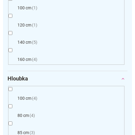
100 cm
1
120 cm
1
140 cm
5
160 cm
4
Hloubka
100 cm
4
80 cm
4
85 cm
3