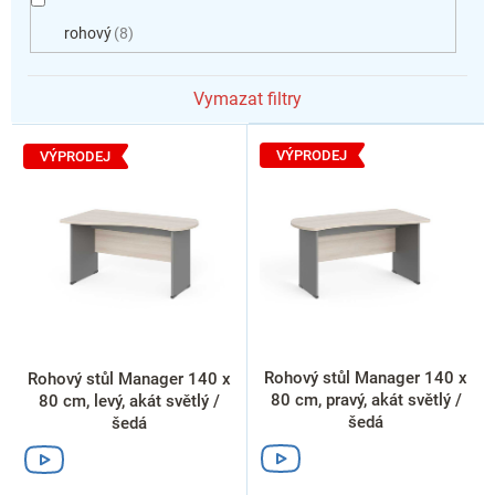
rohový
8
Vymazat filtry
V
ý
VÝPRODEJ
VÝPRODEJ
p
i
s
p
r
o
d
u
k
Rohový stůl Manager 140 x
Rohový stůl Manager 140 x
t
80 cm, pravý, akát světlý /
80 cm, levý, akát světlý /
ů
šedá
šedá