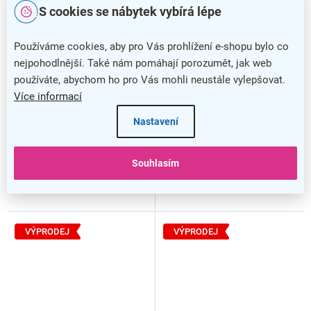
S cookies se nábytek vybírá lépe
Rohový stůl Manager 160 x
Rohový stůl Manager 160 x
100 cm, levý, akát světlý /
100 cm, levý, ořech warmia /
šedá
bílá
Používáme cookies, aby pro Vás prohlížení e-shopu bylo co
nejpohodlnější. Také nám pomáhají porozumět, jak web
používáte, abychom ho pro Vás mohli neustále vylepšovat.
Více informací
Nastavení
Souhlasím
VÝPRODEJ
VÝPRODEJ