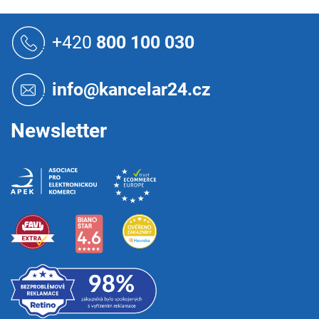
Z
á
+420
800 100 030
p
a
t
info@kancelar24.cz
í
Newsletter