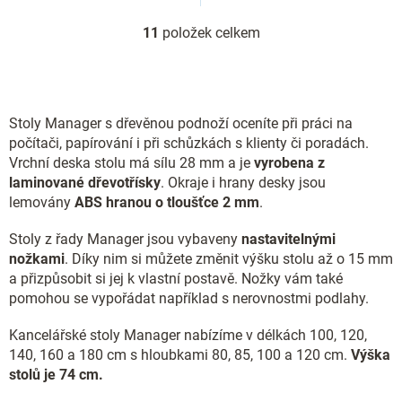
11
položek celkem
O
v
l
á
d
Stoly Manager s dřevěnou podnoží oceníte při práci na
a
c
počítači, papírování i při schůzkách s klienty či poradách.
í
Vrchní deska stolu má sílu 28 mm a je
vyrobena z
p
laminované dřevotřísky
. Okraje i hrany desky jsou
r
lemovány
ABS hranou o tloušťce 2 mm
.
v
k
Stoly z řady Manager jsou vybaveny
nastavitelnými
y
nožkami
. Díky nim si můžete změnit výšku stolu až o 15 mm
v
ý
a přizpůsobit si jej k vlastní postavě. Nožky vám také
p
pomohou se vypořádat například s nerovnostmi podlahy.
i
s
Kancelářské stoly Manager nabízíme v délkách 100, 120,
u
140, 160 a 180 cm s hloubkami 80, 85, 100 a 120 cm.
Výška
stolů je 74 cm.