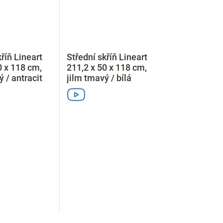
říň Lineart
Střední skříň Lineart
0 x 118 cm,
211,2 x 50 x 118 cm,
 / antracit
jilm tmavý / bílá