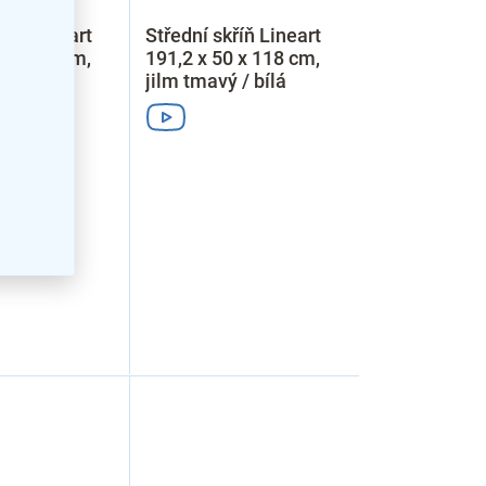
říň Lineart
Střední skříň Lineart
0 x 118 cm,
191,2 x 50 x 118 cm,
 / bílá
jilm tmavý / bílá