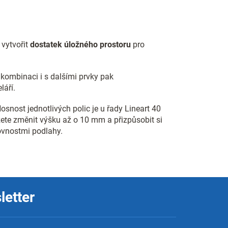
 vytvořit
dostatek úložného prostoru
pro
 kombinaci i s dalšími prvky pak
láří.
snost jednotlivých polic je u řady Lineart 40
žete změnit výšku až o 10 mm a přizpůsobit si
ovnostmi podlahy.
letter