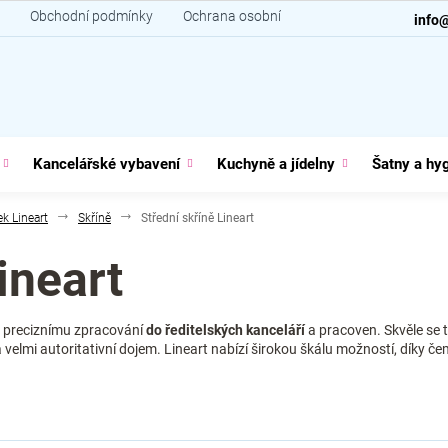
Obchodní podmínky
Ochrana osobních údajů
Kontakt
info
Kancelářské vybavení
Kuchyně a jídelny
Šatny a hy
k Lineart
Skříně
Střední skříně Lineart
ineart
u preciznímu zpracování
do ředitelských kanceláří
a pracoven. Skvěle se
a velmi autoritativní dojem. Lineart nabízí širokou škálu možností, díky 