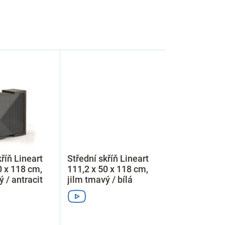
říň Lineart
Střední skříň Lineart
0 x 118 cm,
111,2 x 50 x 118 cm,
 / antracit
jilm tmavý / bílá