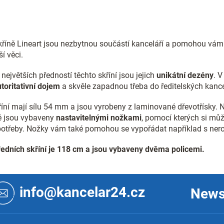
O
v
l
á
d
kříně Lineart jsou nezbytnou součástí kanceláří a pomohou vám
a
í věci.
c
í
největších předností těchto skříní jsou jejich
unikátní dezény
. V
p
toritativní dojem
a skvěle zapadnou třeba do ředitelských kance
r
v
íní mají sílu 54 mm a jsou vyrobeny z laminované dřevotřísky. No
k
y
ně jsou vybaveny
nastavitelnými nožkami
, pomocí kterých si mů
v
 potřeby. Nožky vám také pomohou se vypořádat například s ner
ý
p
ředních skříní je 118 cm a jsou vybaveny dvěma policemi.
i
s
u
info@kancelar24.cz
News