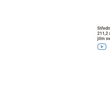
Středn
211,2 
jilm sv