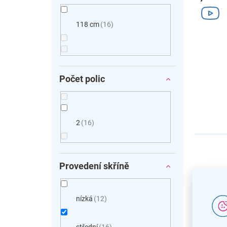
118 cm
16
Počet polic
2
16
Provedení skříně
nízká
12
střední
16