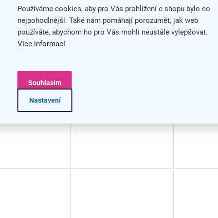
Používáme cookies, aby pro Vás prohlížení e-shopu bylo co
í skříň Lineart
Střední skříň Lineart
Střední sk
nejpohodlnější. Také nám pomáhají porozumět, jak web
x 50 x 118 cm,
191,2 x 50 x 118 cm,
191,2 x 5
používáte, abychom ho pro Vás mohli neustále vylepšovat.
mavý / antracit
jilm tmavý / antracit
jilm tmavý
Více informací
Souhlasím
Nastavení