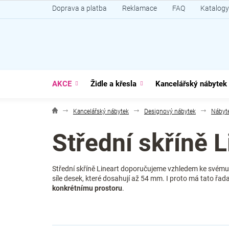
Přejít
Doprava a platba
Reklamace
FAQ
Katalogy
na
obsah
AKCE
Židle a křesla
Kancelářský nábytek
Kancelářský nábytek
Designový nábytek
Nábyte
Střední skříně L
Střední skříně Lineart doporučujeme vzhledem ke svém
síle desek, které dosahují až 54 mm. I proto má tato řad
konkrétnímu prostoru
.