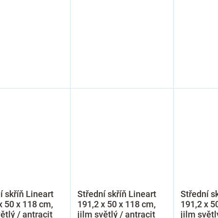
í skříň Lineart
Střední skříň Lineart
Střední sk
x 50 x 118 cm,
191,2 x 50 x 118 cm,
191,2 x 5
ětlý / antracit
jilm světlý / antracit
jilm světl