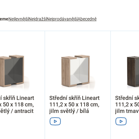
jeme
Nejlevnější
Nejdražší
Nejprodávanější
Abecedně
í skříň Lineart
Střední skříň Lineart
Střední sk
x 50 x 118 cm,
111,2 x 50 x 118 cm,
111,2 x 5
ětlý / antracit
jilm světlý / bílá
jilm tmavý