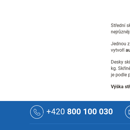
Střední s
nejrůznějš
Jednou z 
vytvoří
au
Desky skř
kg. Skří
je podle
Výška st
Z
á
+420
800 100 030
p
a
t