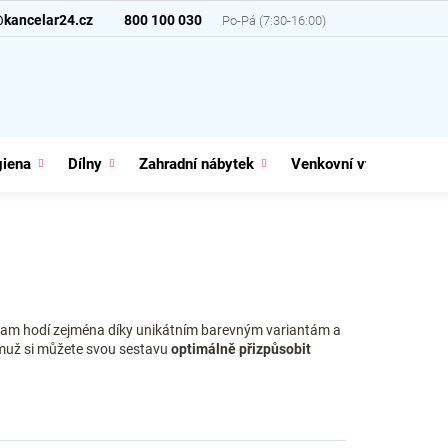
@kancelar24.cz
800 100 030
giena
Dílny
Zahradní nábytek
Venkovní vybavení
 tam hodí zejména díky unikátním barevným variantám a
čemuž si můžete svou sestavu
optimálně přizpůsobit