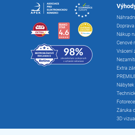
í
Výhody
Náhradní
Doprava 
Nákup n
Cenové 
Vrácení 
Nezamít
Extra zá
PREMIU
Nábytek
Technic
Fotorec
Záruka 
3D vizua