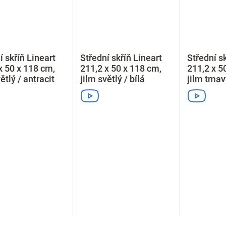
í skříň Lineart
Střední skříň Lineart
Střední sk
x 50 x 118 cm,
211,2 x 50 x 118 cm,
211,2 x 5
ětlý / antracit
jilm světlý / bílá
jilm tmavý