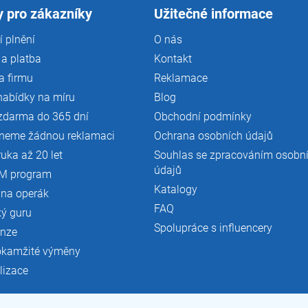
 pro zákazníky
Užitečné informace
 plnění
O nás
a platba
Kontakt
a firmu
Reklamace
nabídky na míru
Blog
zdarma do 365 dní
Obchodní podmínky
neme žádnou reklamaci
Ochrana osobních údajů
ruka až 20 let
Souhlas se zpracováním osobn
údajů
M program
Katalogy
 na operák
FAQ
ký guru
Spolupráce s influencery
enze
okamžité výměny
lizace