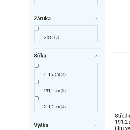
Záruka
5 let
16
Šířka
111,2 cm
4
191,2 cm
8
211,2 cm
4
Středn
191,2 
Výška
jilm sv