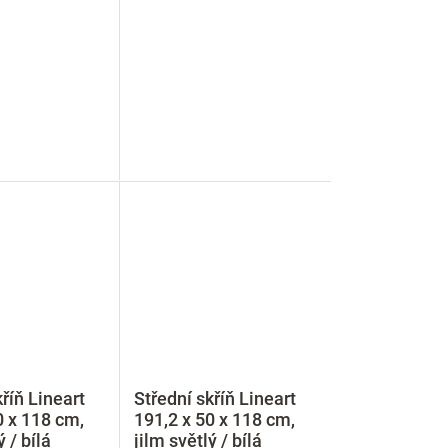
říň Lineart
Střední skříň Lineart
0 x 118 cm,
191,2 x 50 x 118 cm,
ý / bílá
jilm světlý / bílá