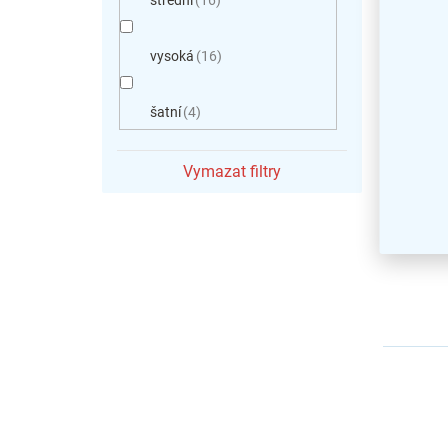
Středn
191,2 
vysoká
16
jilm t
šatní
4
Vymazat filtry