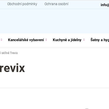
Obchodní podmínky
Ochrana osobních údajů
Kontakt
info
Kancelářské vybavení
Kuchyně a jídelny
Šatny a hy
í skříně Trevix
revix