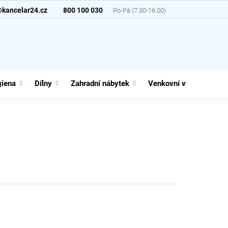
@kancelar24.cz
800 100 030
giena
Dílny
Zahradní nábytek
Venkovní vybavení