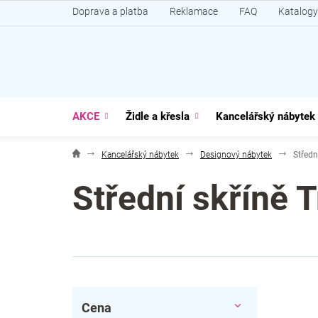
Přejít
Doprava a platba
Reklamace
FAQ
Katalogy
na
obsah
AKCE
Židle a křesla
Kancelářský nábytek
Kancelářský nábytek
Designový nábytek
Středn
Střední skříně T
P
Cena
o