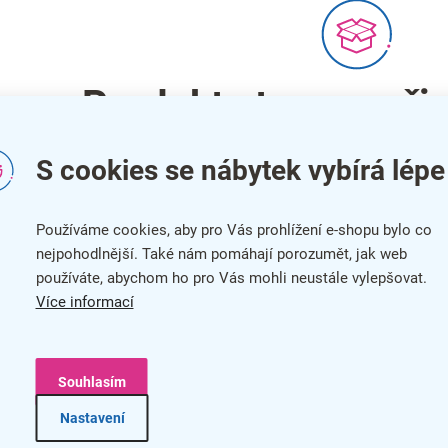
Produkty teprve při
Můžete se ale podívat na ostatní k
S cookies se nábytek vybírá lépe
Zpět do obchodu
Používáme cookies, aby pro Vás prohlížení e-shopu bylo co
nejpohodlnější. Také nám pomáhají porozumět, jak web
používáte, abychom ho pro Vás mohli neustále vylepšovat.
Více informací
info@kancelar24.cz
News
Souhlasím
Nastavení
 pro zákazníky
Užitečné informace