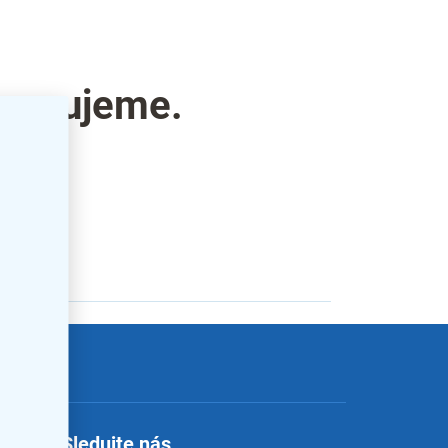
pravujeme.
ategorie.
letter
Sledujte nás