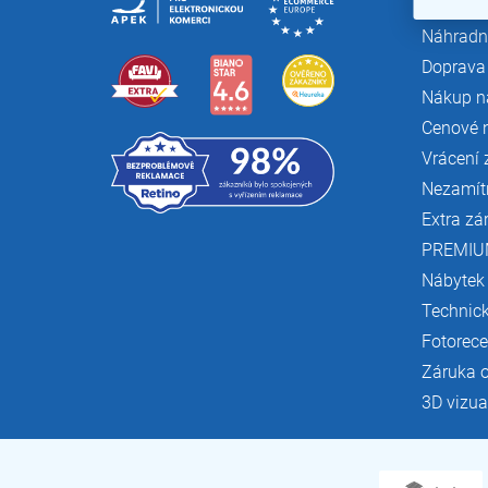
Náhradní
Doprava 
Nákup n
Cenové 
Vrácení 
Nezamít
Extra zá
PREMIU
Nábytek
Technic
Fotorec
Záruka 
3D vizua