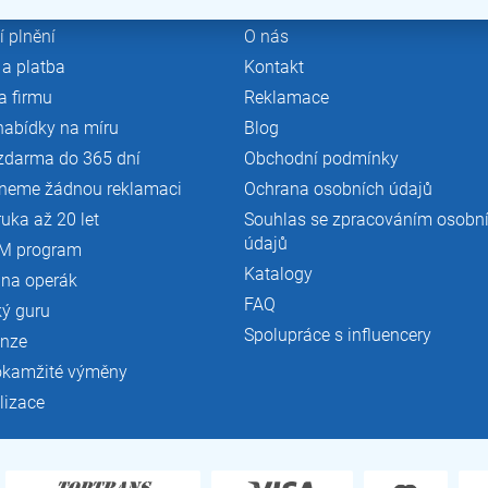
 plnění
O nás
a platba
Kontakt
a firmu
Reklamace
nabídky na míru
Blog
zdarma do 365 dní
Obchodní podmínky
neme žádnou reklamaci
Ochrana osobních údajů
ruka až 20 let
Souhlas se zpracováním osobn
údajů
M program
Katalogy
 na operák
FAQ
ký guru
Spolupráce s influencery
enze
okamžité výměny
lizace