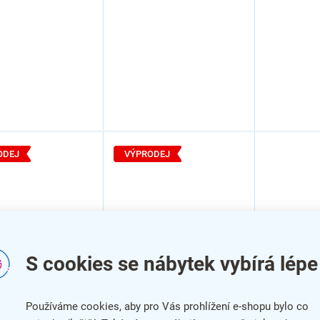
ODEJ
VÝPRODEJ
S cookies se nábytek vybírá lépe
á skříň Manager
Vysoká skříň Manager
 x 43 x 207,4
LUX 45 x 43 x 207,4
Používáme cookies, aby pro Vás prohlížení e-shopu bylo co
avá, akát světlý
cm, pravá, akát světlý