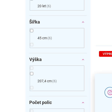
20 let
6
Šířka
45 cm
6
VÝPR
Výška
207,4 cm
6
Vysok
Počet polic
LUX 45
cm, pr