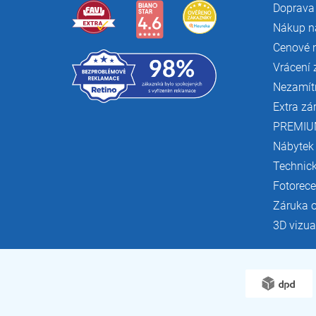
Doprava 
Nákup n
Cenové 
Vrácení 
Nezamít
Extra zá
PREMIU
Nábytek
Technic
Fotorec
Záruka 
3D vizua