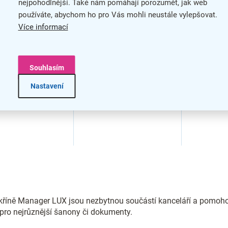
nejpohodlnější. Také nám pomáhají porozumět, jak web
/ šedá
používáte, abychom ho pro Vás mohli neustále vylepšovat.
Více informací
Souhlasím
Nastavení
O
v
l
á
d
kříně Manager LUX jsou nezbytnou součástí kanceláří a pomoh
a
pro nejrůznější šanony či dokumenty.
c
í