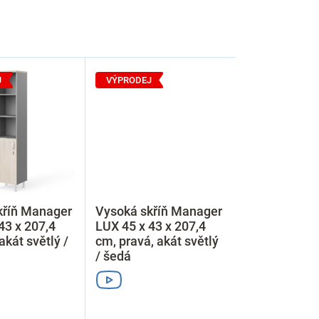
J
VÝPRODEJ
kříň Manager
Vysoká skříň Manager
43 x 207,4
LUX 45 x 43 x 207,4
akát světlý /
cm, pravá, akát světlý
/ šedá