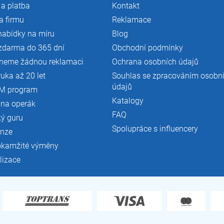
a platba
Kontakt
a firmu
Reklamace
nabídky na míru
Blog
zdarma do 365 dní
Obchodní podmínky
neme žádnou reklamaci
Ochrana osobních údajů
ruka až 20 let
Souhlas se zpracováním osobn
údajů
M program
Katalogy
 na operák
FAQ
ký guru
Spolupráce s influencery
enze
okamžité výměny
lizace