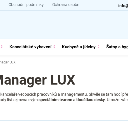
Obchodní podmínky
Ochrana osobních údajů
Kontakt
info
Kancelářské vybavení
Kuchyně a jídelny
Šatny a hy
anager LUX
Manager LUX
kanceláře vedoucích pracovníků a managementu. Skvěle se tam hodí pře
řady liší zejména svým
speciálním tvarem
a
tloušťkou desky
. Umožní vám