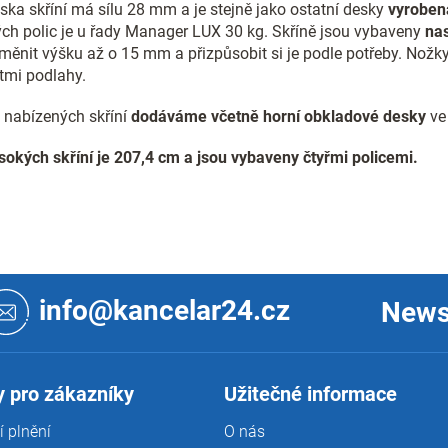
ska skříní má sílu 28 mm a je stejně jako ostatní desky
vyroben
p
ých polic je u řady Manager LUX 30 kg. Skříně jsou vybaveny
na
r
měnit výšku až o 15 mm a přizpůsobit si je podle potřeby. Nož
v
k
tmi podlahy.
y
v
 nabízených skříní
dodáváme včetně horní obkladové desky
ve
ý
p
okých skříní je 207,4 cm a jsou vybaveny čtyřmi policemi.
i
s
u
info@kancelar24.cz
News
 pro zákazníky
Užitečné informace
 plnění
O nás