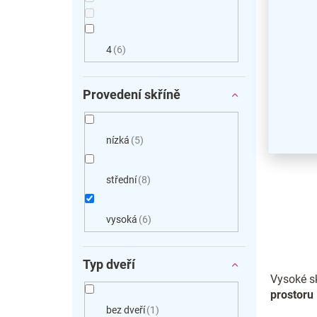
/ šedá
4
6
Provedení skříně
nízká
5
střední
8
vysoká
6
Typ dveří
Vysoké s
prostoru
bez dveří
1