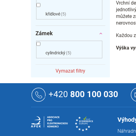
Vrchní de
jednotliv
křídlové
5
můžete z
nerovnos
Zámek
Každou z
Výška vys
cylindrický
5
Vymazat filtry
Z
á
+420
800 100 030
p
a
t
í
Výhody
Náhradní