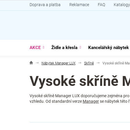
Přejít
Doprava a platba
Reklamace
FAQ
Katalogy
na
obsah
AKCE
Židle a křesla
Kancelářský nábytek
Nábytek Manager LUX
Skříně
Vysoké skříně M
Vysoké skříně 
Vysoké skříně Manager LUX doporučujeme zejména pro 
vzhledu. Od standardní verze
Manager
se nábytek této 