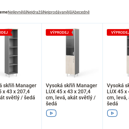
jeme
Nejlevnější
Nejdražší
Nejprodávanější
Abecedně
ODEJ
VÝPRODEJ
VÝPRODE
á skříň Manager
Vysoká skříň Manager
Vysoká s
 x 43 x 207,4
LUX 45 x 43 x 207,4
LUX 45 x 
át světlý / šedá
cm, levá, akát světlý /
cm, levá, 
šedá
šedá