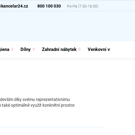
@kancelar24.cz
800 100 030
giena
Dílny
Zahradní nábytek
Venkovní vybavení
devším díky svému reprezentativnímu
 také optimálně využít konkrétní prostor.