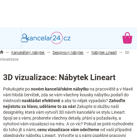
Přejít
na
obsah
NÁ
KO
Kancelářský nábytek
Designový nábytek
Nábytek Lineart
3D
vizualizace
3D vizualizace: Nábytek Lineart
Pokukujete po
novém kancelářském nábytku
na pracoviště a v hlavě
vám hlodá červíček, zda se vám všechny kousky nábytku podaří do
místnosti
naskládat efektivně
a aby to nějak vypadalo?
Zahoďte
nejistotu za hlavu, uděláme to za vás!
Zakupte si službu naší
designérky, která vám vytvoří 3D návrh kanceláře ve stylu Lineart.
Spojí se s vámi, proberete všechny detaily, přání a požadavky, a
vyhotoví vám vizualizaci na míru. A co víc? Pokud se poté rozhodnete
do toho jít s námi,
cenu vizualizace vám odečteme
od vaší případné
objednávky nábytku Lineart. Vytvořte si s námi úspěšné pracovní