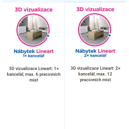
V
ý
p
i
s
p
r
o
d
u
k
3D vizualizace Lineart: 2×
3D vizualizace Lineart: 1×
t
kancelář, max. 12
kancelář, max. 6 pracovních
ů
pracovních míst
míst