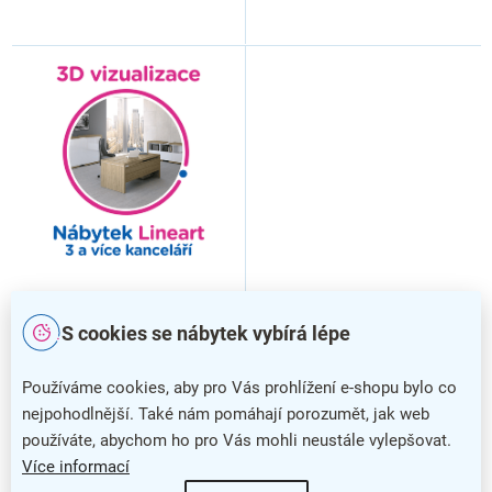
3D vizualizace Lineart: 3 a
více kanceláří, 12 a více
S cookies se nábytek vybírá lépe
prac. míst
Používáme cookies, aby pro Vás prohlížení e-shopu bylo co
nejpohodlnější. Také nám pomáhají porozumět, jak web
používáte, abychom ho pro Vás mohli neustále vylepšovat.
Více informací