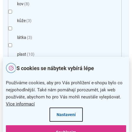
kov
8
kůže
3
látka
3
plast
10
S cookies se nábytek vybírá lépe
sklo
3
Používáme cookies, aby pro Vás prohlížení e-shopu bylo co
Vymazat filtry
nejpohodlnější. Také nám pomáhají porozumět, jak web
V
používáte, abychom ho pro Vás mohli neustále vylepšovat.
ý
Více informací
p
Nastavení
i
s
p