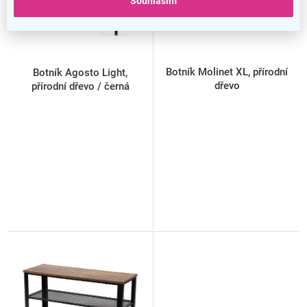
Souhlasím
r
o
d
u
k
Botník Molinet XL, přírodní
Botník Agosto Light,
t
dřevo
přírodní dřevo / černá
ů