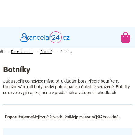
Přejít
na
obsah
NÁ
KO
Dle místnosti
Předsíň
Botníky
Botníky
Jak uspořit co nejvíce místa při ukládání bot? Přeci s botníkem.
Umožní vám mít boty hezky pohromadě a úhledně seřazené. Botníky
se skvěle vyjímají zejména v předsíních a vstupních chodbách.
Ř
Doporučujeme
Nejlevnější
Nejdražší
Nejprodávanější
Abecedně
a
z
e