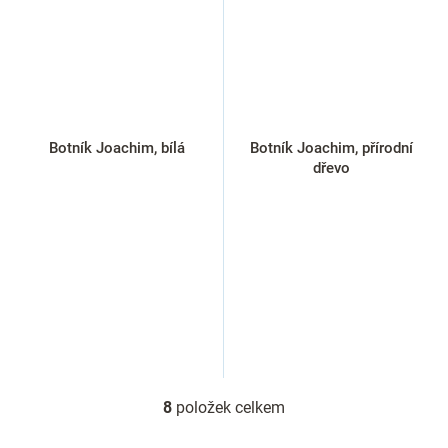
Botník Joachim, bílá
Botník Joachim, přírodní
dřevo
8
položek celkem
O
v