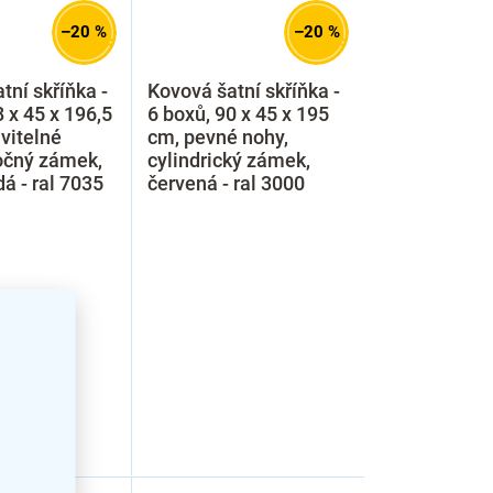
–20 %
–20 %
tní skříňka -
Kovová šatní skříňka -
8 x 45 x 196,5
6 boxů, 90 x 45 x 195
vitelné
cm, pevné nohy,
očný zámek,
cylindrický zámek,
dá - ral 7035
červená - ral 3000