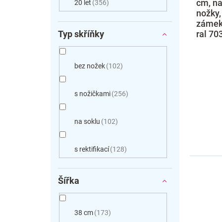
cm, na
20 let
356
nožky,
zámek,
ral 70
Typ skříňky
bez nožek
102
s nožičkami
256
na soklu
102
s rektifikací
128
Šířka
38 cm
173