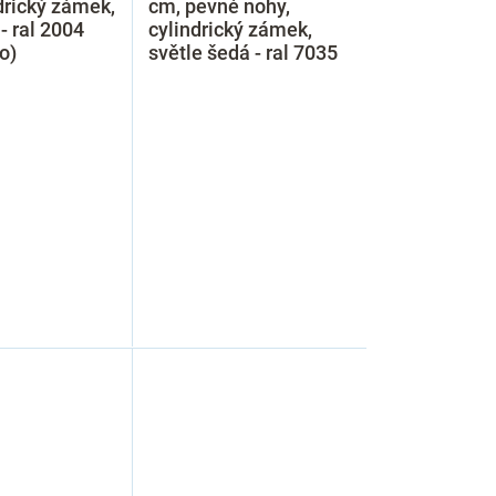
drický zámek,
cm, pevné nohy,
- ral 2004
cylindrický zámek,
o)
světle šedá - ral 7035