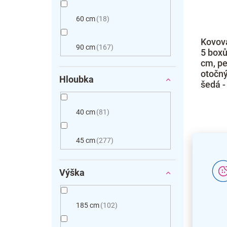
60 cm
18
Kovová
90 cm
167
5 boxů
cm, pe
otočný
Hloubka
šedá -
40 cm
81
45 cm
277
Výška
185 cm
102