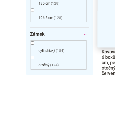
195 cm
128
196,5 cm
128
Zámek
cylindrický
184
Kovová
6 boxů
cm, pe
otočný
174
otočn
červen