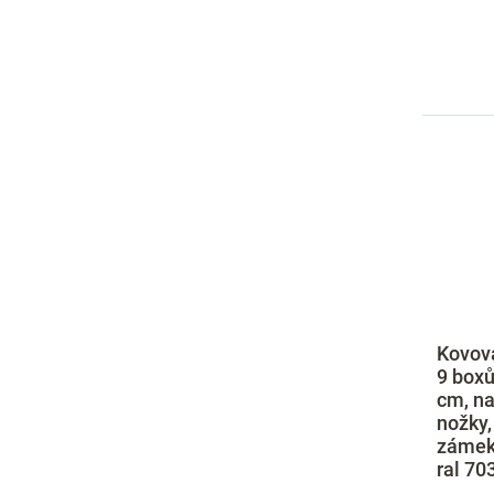
Kovová
9 boxů
cm, na
nožky,
zámek,
ral 70