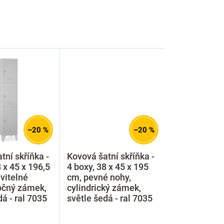
–20 %
–20 %
tní skříňka -
Kovová šatní skříňka -
 x 45 x 196,5
4 boxy, 38 x 45 x 195
vitelné
cm, pevné nohy,
očný zámek,
cylindrický zámek,
dá - ral 7035
světle šedá - ral 7035