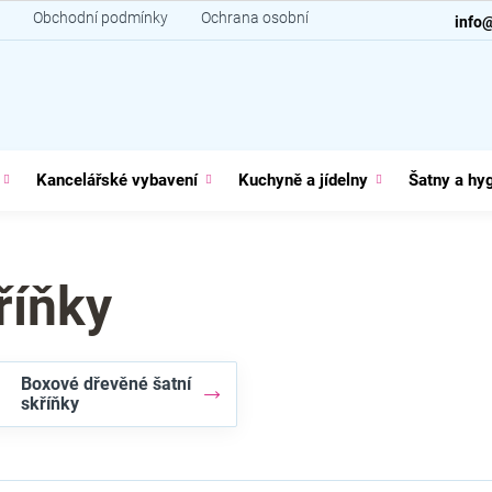
Obchodní podmínky
Ochrana osobních údajů
Kontakt
info
Kancelářské vybavení
Kuchyně a jídelny
Šatny a hy
říňky
Boxové dřevěné šatní
skříňky