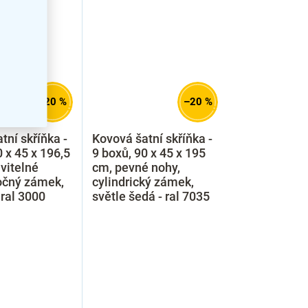
–20 %
–20 %
tní skříňka -
Kovová šatní skříňka -
0 x 45 x 196,5
9 boxů, 90 x 45 x 195
vitelné
cm, pevné nohy,
očný zámek,
cylindrický zámek,
 ral 3000
světle šedá - ral 7035