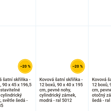
–20 %
–20 %
 šatní skříňka -
Kovová šatní skříňka -
Kovová ša
, 90 x 45 x 196,5
12 boxů, 90 x 40 x 195
12 boxů, 
stavitelné
cm, pevné nohy,
cm, pevné
 cylindrický
cylindrický zámek,
otočný zá
 světle šedá -
modrá - ral 5012
šedá - ra
35