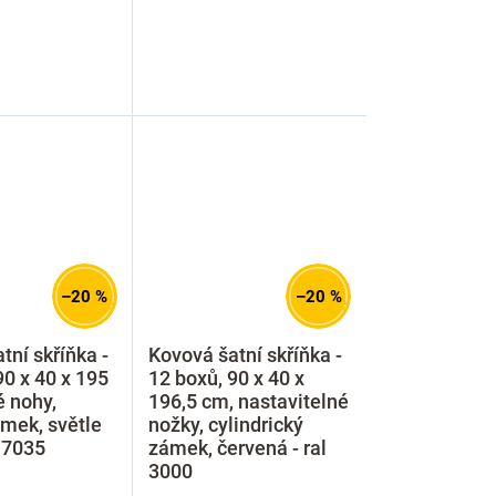
–20 %
–20 %
tní skříňka -
Kovová šatní skříňka -
90 x 40 x 195
12 boxů, 90 x 40 x
 nohy,
196,5 cm, nastavitelné
mek, světle
nožky, cylindrický
l 7035
zámek, červená - ral
3000