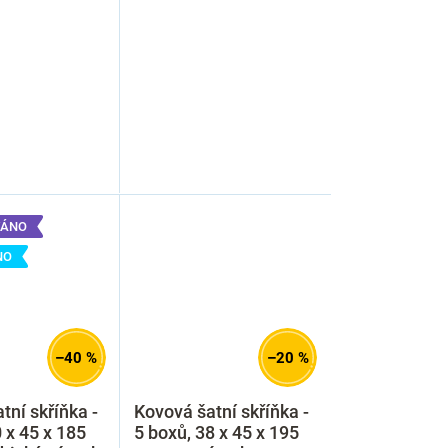
ÁNO
NO
–40 %
–20 %
tní skříňka -
Kovová šatní skříňka -
0 x 45 x 185
5 boxů, 38 x 45 x 195