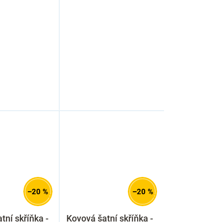
–20 %
–20 %
tní skříňka -
Kovová šatní skříňka -