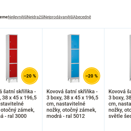
jeme
Nejlevnější
Nejdražší
Nejprodávanější
Abecedně
–20 %
–20 %
 šatní skříňka -
Kovová šatní skříňka -
Kovová ša
, 38 x 45 x 196,5
3 boxy, 38 x 45 x 196,5
3 boxy, 38
stavitelné
cm, nastavitelné
cm, nasta
 otočný zámek,
nožky, otočný zámek,
nožky, ot
á - ral 3000
modrá - ral 5012
světle še