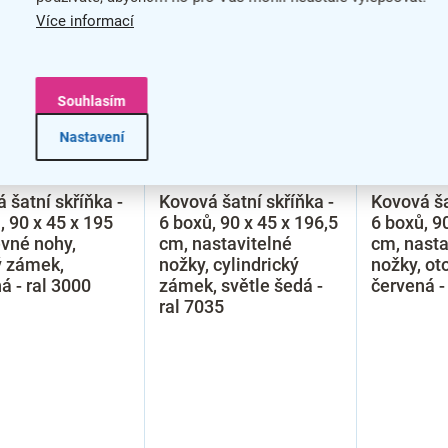
Více informací
Souhlasím
Nastavení
–20 %
–20 %
 šatní skříňka -
Kovová šatní skříňka -
Kovová ša
, 90 x 45 x 195
6 boxů, 90 x 45 x 196,5
6 boxů, 9
vné nohy,
cm, nastavitelné
cm, nasta
ý zámek,
nožky, cylindrický
nožky, ot
á - ral 3000
zámek, světle šedá -
červená -
ral 7035