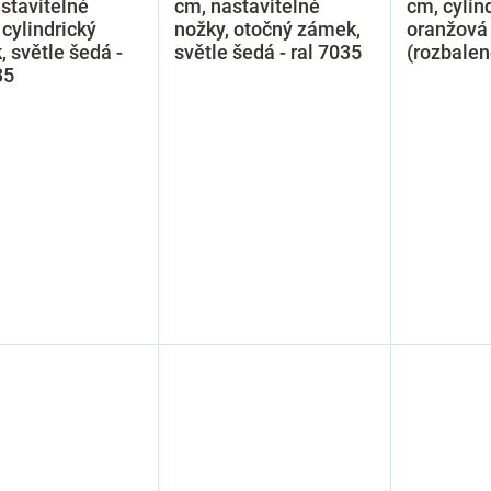
stavitelné
cm, nastavitelné
cm, cylin
 cylindrický
nožky, otočný zámek,
oranžová 
 světle šedá -
světle šedá - ral 7035
(rozbalen
35