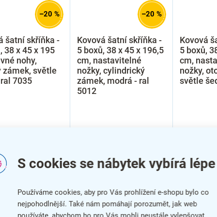
–20 %
–20 %
 šatní skříňka -
Kovová šatní skříňka -
Kovová ša
, 38 x 45 x 195
5 boxů, 38 x 45 x 196,5
5 boxů, 3
vné nohy,
cm, nastavitelné
cm, nasta
 zámek, světle
nožky, cylindrický
nožky, ot
 ral 7035
zámek, modrá - ral
světle še
5012
S cookies se nábytek vybírá lépe
Používáme cookies, aby pro Vás prohlížení e-shopu bylo co
nejpohodlnější. Také nám pomáhají porozumět, jak web
používáte, abychom ho pro Vás mohli neustále vylepšovat.