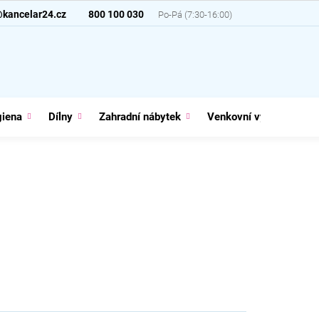
@kancelar24.cz
800 100 030
giena
Dílny
Zahradní nábytek
Venkovní vybavení