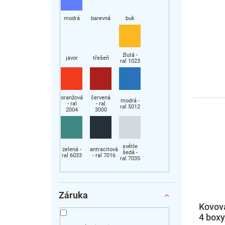
Záruka
Kovová
4 boxy