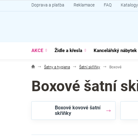
Přejít
Doprava a platba
Reklamace
FAQ
Katalogy
na
obsah
AKCE
Židle a křesla
Kancelářský nábytek
Šatny a hygiena
Šatní skříňky
Boxové
Boxové šatní sk
Boxové kovové šatní
skříňky