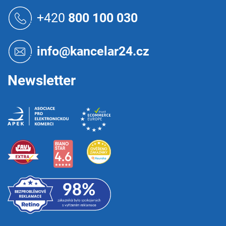
Z
á
+420
800 100 030
p
a
t
info@kancelar24.cz
í
Newsletter