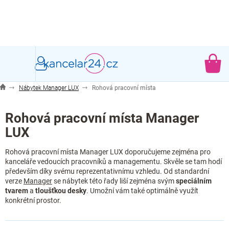
Přejít
na
obsah
NÁ
KO
Nábytek Manager LUX
Rohová pracovní místa
Rohová pracovní místa Manager
LUX
Rohová pracovní místa Manager LUX doporučujeme zejména pro
kanceláře vedoucích pracovníků a managementu. Skvěle se tam hodí
především díky svému reprezentativnímu vzhledu. Od standardní
verze
Manager
se nábytek této řady liší zejména svým
speciálním
tvarem
a
tloušťkou desky
. Umožní vám také optimálně využít
konkrétní prostor.