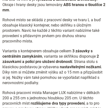
Okraje i hrany desky jsou lemovány
ABS hranou o tloušťce 2
mm
.
Rohové místo se skládá z pracovní desky ve tvaru L a buď
obsahuje klasický kontejner, nebo skříňku s úložným
prostorem. Navíc ke každé z těchto variant nabízíme také
provedení s přídavným prvkem pro druhou stranu
pracovního místa.
Varianta s kontejnerem obsahuje celkem
3 zásuvky s
centrálním zamykáním
, varianta se skříňkou disponuje
2
zásuvkami a policí pro uložení drobností
. Strana stolu s
klasickou podstavou je vybavena
nastavitelnými nožkami
.
Díky nim si můžete změnit výšku až o 15 mm a přizpůsobit
si jej. Nožky vám také pomohou se vypořádat například s
nerovnostmi podlahy.
Rohová pracovní místa Manager LUX nabízíme v délkách
200 a 255 cm s jednotnou hloubkou 205 cm. U těchto
pracovních míst
rozlišujeme dva typy provedení
, a to pro