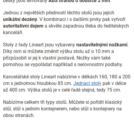
desky jsou lemovány
ABS hranou o tloušťce 2 mm
.
i
s
Jednou z největších předností těchto stolů jsou jejich
u
unikátní dezény
. V kombinaci i s dalšími prvky pak vytvoří
autoritativní dojem
a skvěle zapadnou třeba do ředitelských
kanceláří.
Stoly z řady Lineart jsou vybaveny
nastavitelnými nožkami
.
Díky nim si můžete změnit výšku stolu až o 10 mm a
přizpůsobit si jej k vlastní postavě. Nožky vám také
pomohou se vypořádat například s nerovnostmi podlahy.
Kancelářské stoly Lineart nabízíme v délkách 160, 180 a 200
cm s jednotnou hloubkou 85 cm.
Jednací stoly
pak v délce
až 400 cm. Výška stolů je v celé řadě stejná, tedy 75 cm.
Nabízíme celkem tři typy stolů. Můžete si pořídit klasický
stůl, stůl s jedním kontejnerem, nebo stůl s kontejnery na
obou stranách.