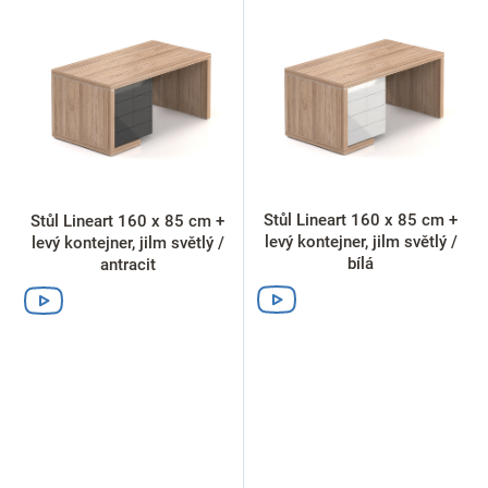
ý
p
i
s
p
r
o
d
u
k
Stůl Lineart 160 x 85 cm +
Stůl Lineart 160 x 85 cm +
t
levý kontejner, jilm světlý /
levý kontejner, jilm světlý /
ů
bílá
antracit