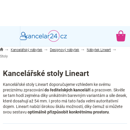
Přejít
na
obsah
NÁ
KO
Kancelářský nábytek
Designový nábytek
Nábytek Lineart
Stoly
Kancelářské stoly Lineart
Kancelářské stoly Lineart doporučujeme vzhledem ke svému
preciznímu zpracování
do ředitelských kanceláří
a pracoven. Skvěle
se tam hodí zejména díky unikátním barevným variantám a síle desek,
které dosahují až 54 mm. I proto má tato řada velmi autoritativní
dojem. Lineart nabízí širokou škálu možností, díky čemuž si můžete
svou sestavu
optimálně přizpůsobit konkrétnímu prostoru
.