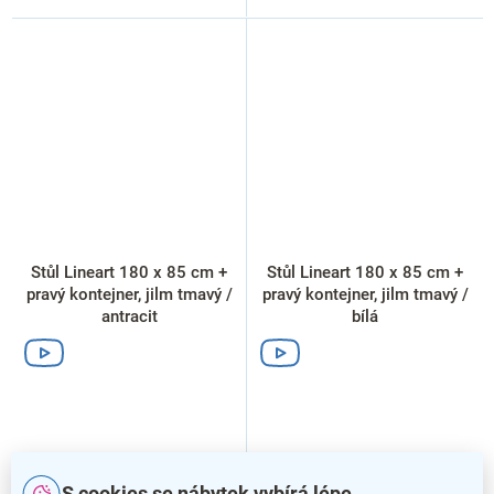
Stůl Lineart 180 x 85 cm +
Stůl Lineart 180 x 85 cm +
pravý kontejner, jilm tmavý /
pravý kontejner, jilm tmavý /
antracit
bílá
S cookies se nábytek vybírá lépe