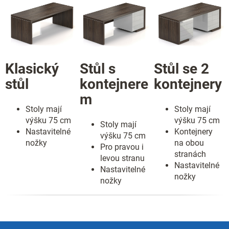
Klasický
Stůl s
Stůl se 2
stůl
kontejnere
kontejnery
m
Stoly mají
Stoly mají
výšku 75 cm
výšku 75 cm
Stoly mají
Nastavitelné
Kontejnery
výšku 75 cm
nožky
na obou
Pro pravou i
stranách
levou stranu
Nastavitelné
Nastavitelné
nožky
nožky
Z