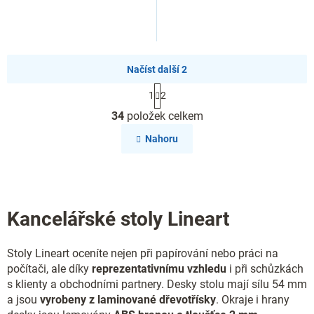
Načíst další 2
S
1
2
t
O
r
34
položek celkem
v
á
l
n
Nahoru
k
á
o
d
v
a
á
c
n
í
í
Kancelářské stoly Lineart
p
r
v
Stoly Lineart oceníte
nejen při papírování nebo práci na
k
y
počítači, ale díky
reprezentativnímu vzhledu
i při schůzkách
v
s klienty a obchodními partnery. Desky stolu mají sílu 54 mm
ý
a jsou
vyrobeny z laminované dřevotřísky
. Okraje i hrany
p