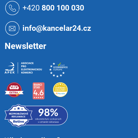
á
+420
800 100 030
p
a
t
info@kancelar24.cz
í
Newsletter