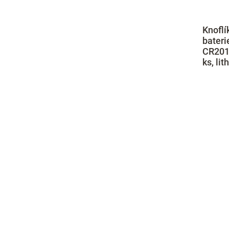
Knoflí
bateri
CR2016
ks, lit