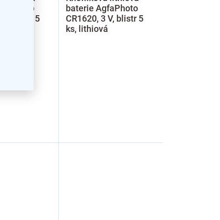
AgfaPhoto
baterie AgfaPhoto
V, blistr 5
CR1620, 3 V, blistr 5
vá
ks, lithiová