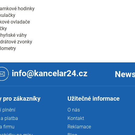
d
a
amkové hodinky
c
kulačky
í
kové ovladače
p
čky
r
hyňské váhy
v
drátové zvonky
k
y
lometry
v
ý
p
i
info@kancelar24.cz
News
s
u
 pro zákazníky
Užitečné informace
 plnění
O nás
a platba
Kontakt
a firmu
Reklamace