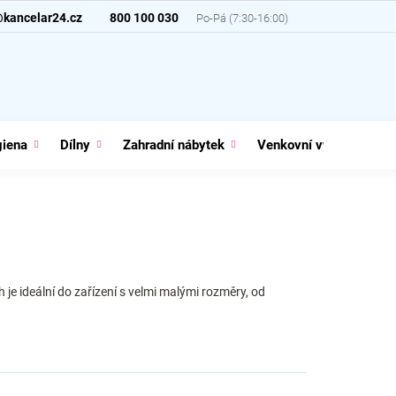
@kancelar24.cz
800 100 030
giena
Dílny
Zahradní nábytek
Venkovní vybavení
ruh je ideální do zařízení s velmi malými rozměry, od