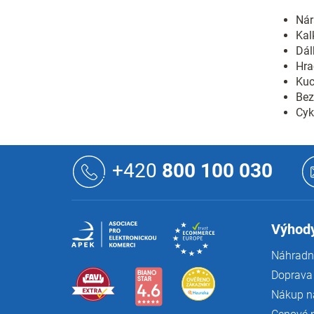
Nár
Kal
Dál
Hra
Kuc
Bez
Cyk
Z
á
+420
800 100 030
p
a
t
í
Výhody
Náhradní
Doprava 
Nákup n