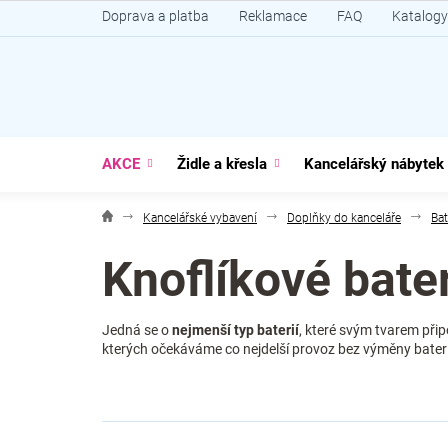
Přejít
Doprava a platba
Reklamace
FAQ
Katalogy
na
obsah
AKCE
Židle a křesla
Kancelářský nábytek
Kancelářské vybavení
Doplňky do kanceláře
Bat
Knoflíkové bate
Jedná se o
nejmenší typ baterií
, které svým tvarem při
kterých očekáváme co nejdelší provoz bez výměny baterií