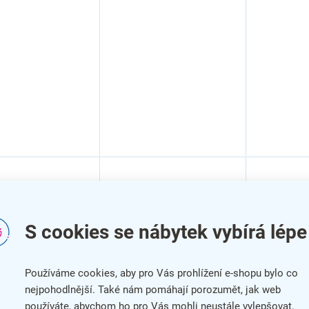
S cookies se nábytek vybírá lépe
–2 %
Používáme cookies, aby pro Vás prohlížení e-shopu bylo co
nejpohodlnější. Také nám pomáhají porozumět, jak web
ková lithiová
Knoflíková lithiová
Knoflíkov
používáte, abychom ho pro Vás mohli neustále vylepšovat.