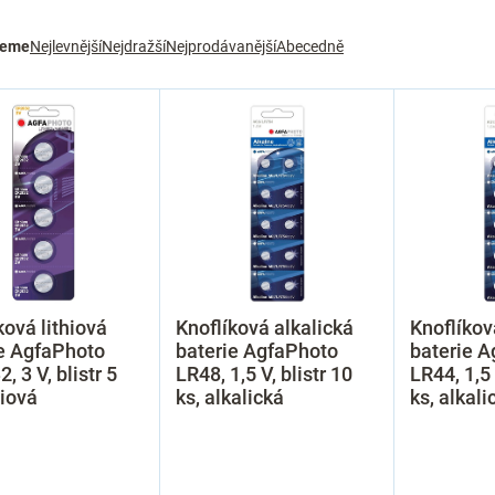
jeme
Nejlevnější
Nejdražší
Nejprodávanější
Abecedně
ková lithiová
Knoflíková alkalická
Knoflíkov
e AgfaPhoto
baterie AgfaPhoto
baterie 
, 3 V, blistr 5
LR48, 1,5 V, blistr 10
LR44, 1,5 
hiová
ks, alkalická
ks, alkali