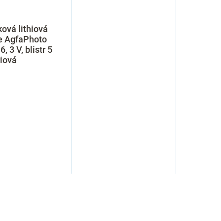
ková lithiová
e AgfaPhoto
, 3 V, blistr 5
hiová
O
v
l
á