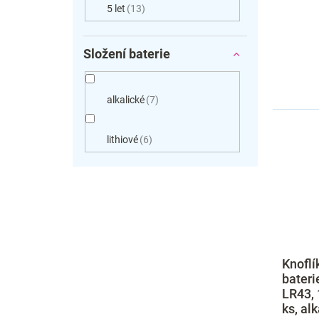
5 let
13
Složení baterie
alkalické
7
lithiové
6
Knoflí
bateri
LR43, 1
ks, al