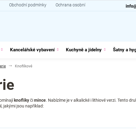
Obchodní podmínky
Ochrana osobních údajů
Kontakt
info
Kancelářské vybavení
Kuchyně a jídelny
Šatny a hy
erie
Knoflíkové
rie
pomínají
knoflíky
či
mince
. Nabízíme je v alkalické i lithiové verzi. Tento d
, jakými jsou například: