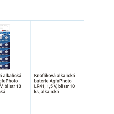
á alkalická
Knoflíková alkalická
AgfaPhoto
baterie AgfaPhoto
V, blistr 10
LR41, 1,5 V, blistr 10
cká
ks, alkalická