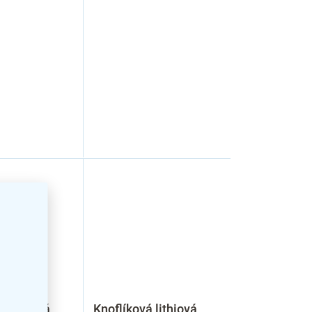
á lithiová
Knoflíková lithiová