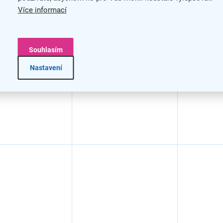
e AgfaPhoto
baterie AgfaPhoto
baterie 
Více informací
, 3 V, blistr 5
CR2450, 3 V, blistr 5
CR1220, 3 
hiová
ks, lithiová
ks, lithio
Souhlasím
Nastavení