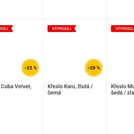
ODEJ
VÝPRODEJ
VÝPRODE
–22 %
–20 %
 Cuba Velvet,
Křeslo Karo, žlutá /
Křeslo Mo
černá
šedá / zl