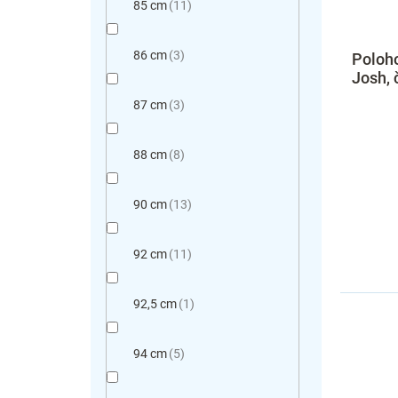
85 cm
11
86 cm
3
Poloho
Josh, 
87 cm
3
88 cm
8
90 cm
13
92 cm
11
92,5 cm
1
94 cm
5