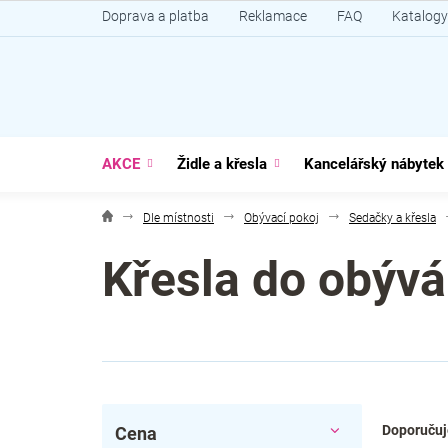
Přejít
Doprava a platba
Reklamace
FAQ
Katalogy
na
obsah
AKCE
Židle a křesla
Kancelářský nábytek
Dle místnosti
Obývací pokoj
Sedačky a křesla
Křesla do obýv
P
Ř
Doporuču
Cena
o
a