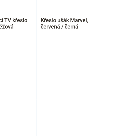
í TV křeslo
Křeslo ušák Marvel,
béžová
červená / černá