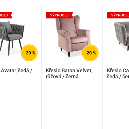
ODEJ
VÝPRODEJ
VÝPRODE
–20 %
–20 %
 Avatar, šedá /
Křeslo Baron Velvet,
Křeslo Ca
růžová / černá
šedá / če