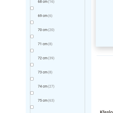
68 cm
16
69 cm
6
70 cm
20
71 cm
8
72 cm
39
73 cm
8
74 cm
27
75 cm
63
Křeslo 