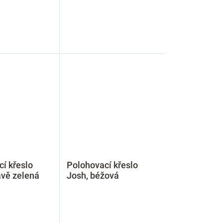
í křeslo
Polohovací křeslo
avě zelená
Josh, béžová