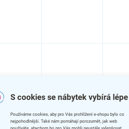
S cookies se nábytek vybírá lépe
 Clubby, šedá /
Křeslo Delgado,
Masážní k
ní dřevo
zelená / černá
2, béžová
Používáme cookies, aby pro Vás prohlížení e-shopu bylo co
nejpohodlnější. Také nám pomáhají porozumět, jak web
používáte, abychom ho pro Vás mohli neustále vylepšovat.