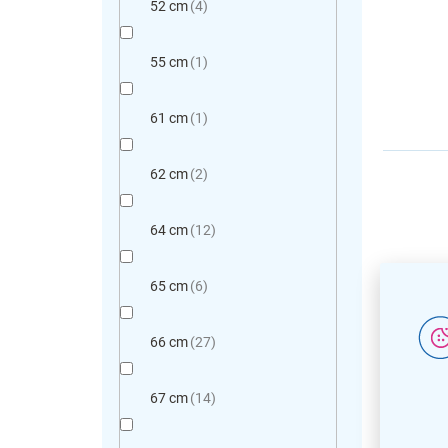
52 cm
4
55 cm
1
61 cm
1
62 cm
2
64 cm
12
65 cm
6
66 cm
27
Křeslo
přírod
67 cm
14