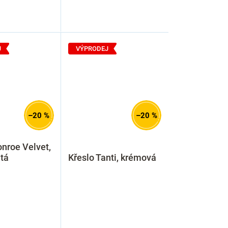
J
VÝPRODEJ
–20 %
–20 %
nroe Velvet,
atá
Křeslo Tanti, krémová