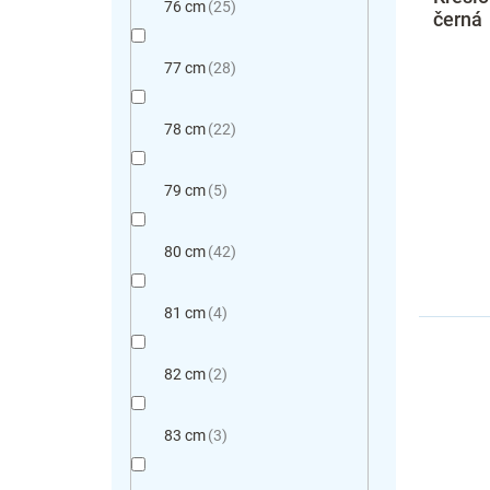
76 cm
25
černá
77 cm
28
78 cm
22
79 cm
5
80 cm
42
81 cm
4
82 cm
2
83 cm
3