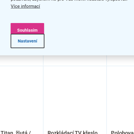
Více informací
Souhlasím
Nastavení
Titan, žlutá /
Rozkládací TV křeslo
Polohovac