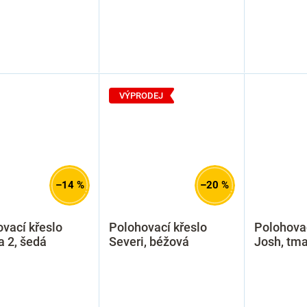
VÝPRODEJ
–14 %
–20 %
vací křeslo
Polohovací křeslo
Polohovac
 2, šedá
Severi, béžová
Josh, tm