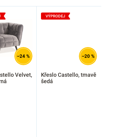
J
VÝPRODEJ
–24 %
–20 %
stello Velvet,
Křeslo Castello, tmavě
rná
šedá