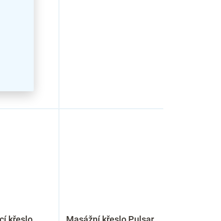
í křeslo
Masážní křeslo Pulsar,