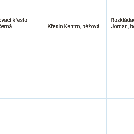
vací křeslo
Rozkládac
černá
Křeslo Kentro, béžová
Jordan, 