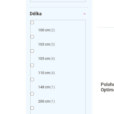
Délka
100 cm
2
103 cm
3
105 cm
4
110 cm
4
Poloho
148 cm
1
Optima
200 cm
1