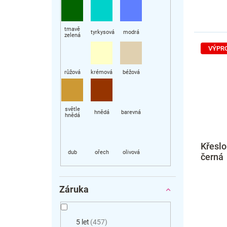
VÝPR
Křeslo
černá
Záruka
5 let
457