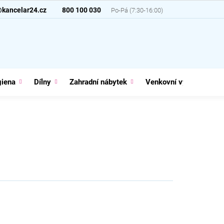
@kancelar24.cz
800 100 030
giena
Dílny
Zahradní nábytek
Venkovní vybavení