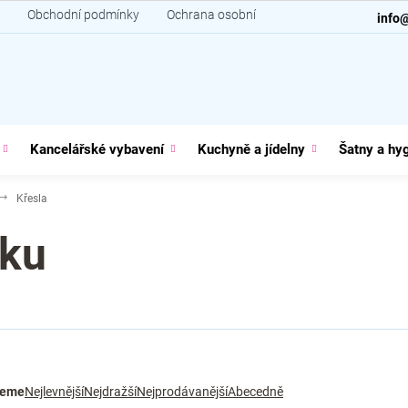
Obchodní podmínky
Ochrana osobních údajů
Kontakt
info
Kancelářské vybavení
Kuchyně a jídelny
Šatny a hy
Křesla
áku
jeme
Nejlevnější
Nejdražší
Nejprodávanější
Abecedně