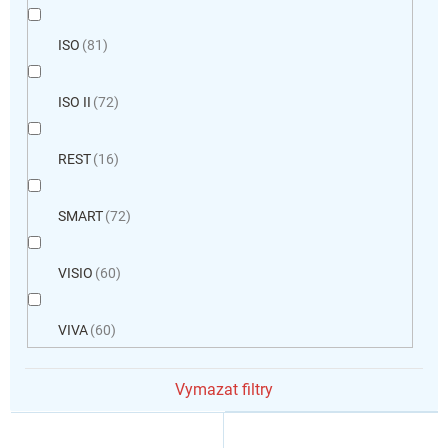
ISO
81
ISO II
72
REST
16
SMART
72
VISIO
60
VIVA
60
Vymazat filtry
V
ý