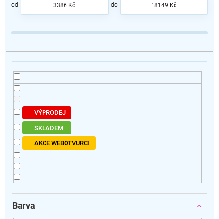
p
3386
Kč
18149
Kč
r
o
d
u
k
t
ů
VÝPRODEJ
SKLADEM
AKCE WEBOTVURCI
Barva