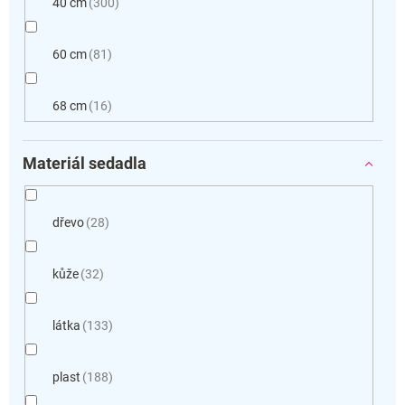
40 cm
300
60 cm
81
68 cm
16
Materiál sedadla
dřevo
28
kůže
32
látka
133
plast
188