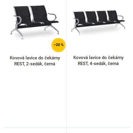
p
i
s
p
r
o
d
–20 %
u
k
Kovová lavice do čekárny
Kovová lavice do čekárny
t
REST, 4-sedák, černá
REST, 2-sedák, černá
ů