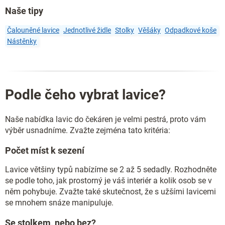
p
Naše tipy
r
v
k
Čalouněné lavice
Jednotlivé židle
Stolky
Věšáky
Odpadkové koše
y
Nástěnky
v
ý
p
i
s
Podle čeho vybrat lavice?
u
Naše nabídka lavic do čekáren je velmi pestrá, proto vám
výběr usnadníme. Zvažte zejména tato kritéria:
Počet míst k sezení
Lavice většiny typů nabízíme se 2 až 5 sedadly. Rozhodněte
se podle toho, jak prostorný je váš interiér a kolik osob se v
něm pohybuje. Zvažte také skutečnost, že s užšími lavicemi
se mnohem snáze manipuluje.
Se stolkem, nebo bez?