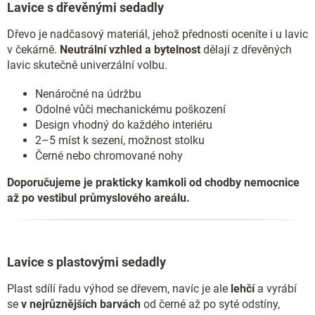
Lavice s dřevěnými sedadly
Dřevo je nadčasový materiál, jehož přednosti oceníte i u lavic
v čekárně.
Neutrální vzhled a bytelnost
dělají z dřevěných
lavic skutečně univerzální volbu.
Nenáročné na údržbu
Odolné vůči mechanickému poškození
Design vhodný do každého interiéru
2–5 míst k sezení, možnost stolku
Černé nebo chromované nohy
Doporučujeme je prakticky kamkoli od chodby nemocnice
až po vestibul průmyslového areálu.
Lavice s plastovými sedadly
Plast sdílí řadu výhod se dřevem, navíc je ale
lehčí
a vyrábí
se
v nejrůznějších barvách
od černé až po syté odstíny,