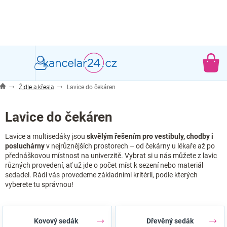
Přejít
na
obsah
NÁ
KO
Židle a křesla
Lavice do čekáren
Lavice do čekáren
Lavice a multisedáky jsou
skvělým řešením pro vestibuly, chodby i
posluchárny
v nejrůznějších prostorech – od čekárny u lékaře až po
přednáškovou místnost na univerzitě. Vybrat si u nás můžete z lavic
různých provedení, ať už jde o počet míst k sezení nebo materiál
sedadel. Rádi vás provedeme základními kritérii, podle kterých
vyberete tu správnou!
Kovový sedák
Dřevěný sedák