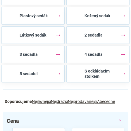
Plastový sedák
Kožený sedák
Látkový sedák
2 sedadla
3 sedadla
4 sedadla
S odkládacím
5 sedadel
stolkem
Ř
Doporučujeme
Nejlevnější
Nejdražší
Nejprodávanější
Abecedně
a
z
e
Cena
n
í