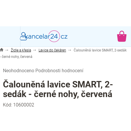
Přejít
na
obsah
NÁ
KO
Židle a křesla
Lavice do čekáren
Čalouněná lavice SMART, 2-sedák
- černé nohy, červená
Průměrné
Neohodnoceno
Podrobnosti hodnocení
hodnocení
produktu
Čalouněná lavice SMART, 2-
je
sedák - černé nohy, červená
0,0
z
Kód:
10600002
5
hvězdiček.