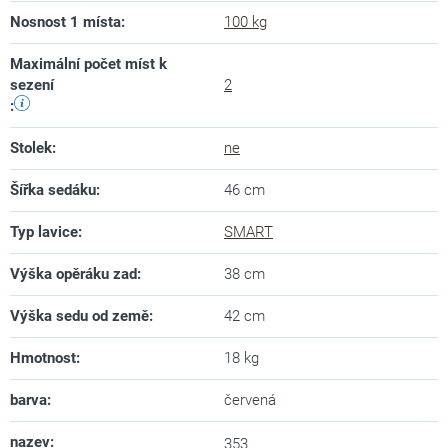
Nosnost 1 místa
:
100 kg
Maximální počet míst k
sezení
2
:
Stolek
:
ne
Šířka sedáku
:
46 cm
Typ lavice
:
SMART
Výška opěráku zad
:
38 cm
Výška sedu od země
:
42 cm
Hmotnost
:
18 kg
barva
:
červená
nazev
:
353