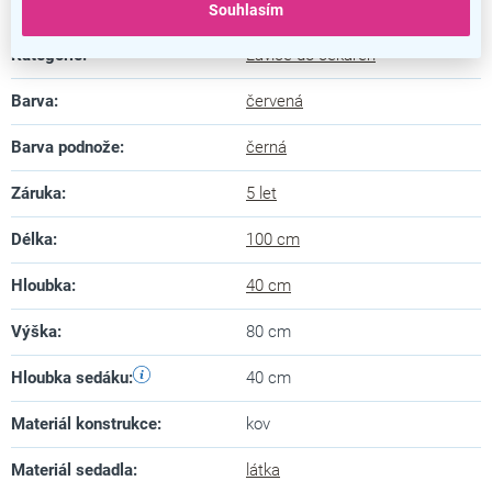
Doplňkové parametry
Souhlasím
Kategorie
:
Lavice do čekáren
Barva
:
červená
Barva podnože
:
černá
Záruka
:
5 let
Délka
:
100 cm
Hloubka
:
40 cm
Výška
:
80 cm
Hloubka sedáku
:
40 cm
Materiál konstrukce
:
kov
Materiál sedadla
:
látka