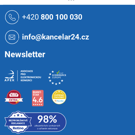
Z
á
+420
800 100 030
p
a
t
info@kancelar24.cz
í
Newsletter