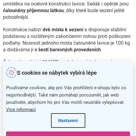
umístěna na ocelové konstrukci lavice. Sedák i opěrák jsou
čalouněny příjemnou látkou
, díky které bude sezení ještě
pohodlnější.
Konstrukce nabízí
dvě místa k sezení
a disponuje stabilní
podstavou s rozšířeným zakončením nohou proti poškození
podlahy. Nosnost jednoho místa čalouněné lavice je 100 kg
a dodáváme ji
v šesti barevných provedeních
.
Čalouněnou lavici SMART se dvěma místy k sezení
dodáváme také
v provedení s
chromovanými nohami
.
S cookies se nábytek vybírá lépe
Hlavní přednosti čalouněné lavice SMART
Používáme cookies, aby pro Vás prohlížení e-shopu bylo co
Čalouněná lavice SMART nabízí široké spektrum využití
nejpohodlnější. Také nám pomáhají porozumět, jak web
používáte, abychom ho pro Vás mohli neustále vylepšovat.
Stabilní konstrukce poskytuje dvě místa k sezení
Více informací
Pohodlí a příjemný vzhled zajistí čalounění látkou
Nastavení
Nosnost jednoho místa je 100 kg