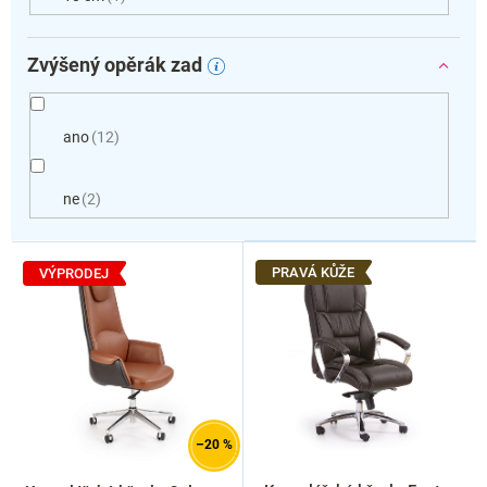
Zvýšený opěrák zad
ano
12
ne
2
V
ý
PRAVÁ KŮŽE
VÝPRODEJ
p
i
s
p
r
o
d
–20 %
u