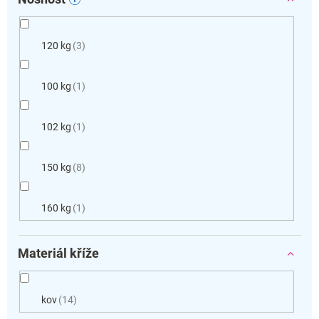
120 kg
3
100 kg
1
102 kg
1
150 kg
8
160 kg
1
Materiál kříže
kov
14