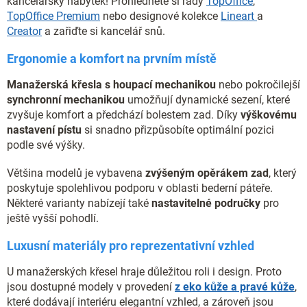
kancelářský nábytek! Prohlédněte si řady
TopOffice
,
TopOffice Premium
nebo designové kolekce
Lineart
a
Creator
a zařiďte si kancelář snů.
Ergonomie a komfort na prvním místě
Manažerská křesla s houpací mechanikou
nebo pokročilejší
synchronní mechanikou
umožňují dynamické sezení, které
zvyšuje komfort a předchází bolestem zad. Díky
výškovému
nastavení pístu
si snadno přizpůsobíte optimální pozici
podle své výšky.
Většina modelů je vybavena
zvýšeným opěrákem zad
, který
poskytuje spolehlivou podporu v oblasti bederní páteře.
Některé varianty nabízejí také
nastavitelné područky
pro
ještě vyšší pohodlí.
Luxusní materiály pro reprezentativní vzhled
U manažerských křesel hraje důležitou roli i design. Proto
jsou dostupné modely v provedení
z eko kůže a pravé kůže
,
které dodávají interiéru elegantní vzhled, a zároveň jsou