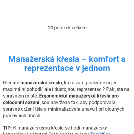
14
položek celkem
O
v
l
á
d
Manažerská křesla – komfort a
a
c
reprezentace v jednom
í
p
r
Hledáte
manažerské křeslo
, které vám poskytne nejen
v
maximální pohodlí, ale i důstojnou reprezentaci? Pak jste na
k
správném místě.
Ergonomická manažerská křesla pro
y
celodenní sezení
jsou navržena tak, aby podporovala
v
správné držení těla a minimalizovala únavu i při dlouhých
ý
p
pracovních dnech.
i
s
TIP:
K manažerskému křeslu se hodí manažerský
u