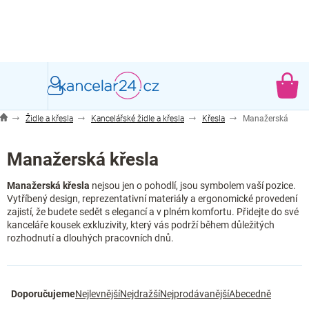
Přejít
na
obsah
NÁ
KO
Židle a křesla
Kancelářské židle a křesla
Křesla
Manažerská
Manažerská křesla
Manažerská křesla
nejsou jen o pohodlí, jsou symbolem vaší pozice.
Vytříbený design, reprezentativní materiály a ergonomické provedení
zajistí, že budete sedět s elegancí a v plném komfortu. Přidejte do své
kanceláře kousek exkluzivity, který vás podrží během důležitých
rozhodnutí a dlouhých pracovních dnů.
Ř
Doporučujeme
Nejlevnější
Nejdražší
Nejprodávanější
Abecedně
a