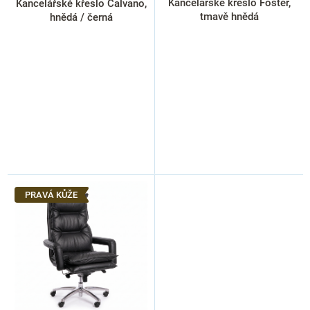
k
Kancelářské křeslo Foster,
Kancelářské křeslo Calvano,
t
tmavě hnědá
hnědá / černá
ů
PRAVÁ KŮŽE