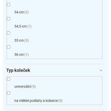
54 cm
2
54,5 cm
1
55 cm
3
56 cm
1
Typ koleček
univerzální
5
na měkké podlahy a koberce
9