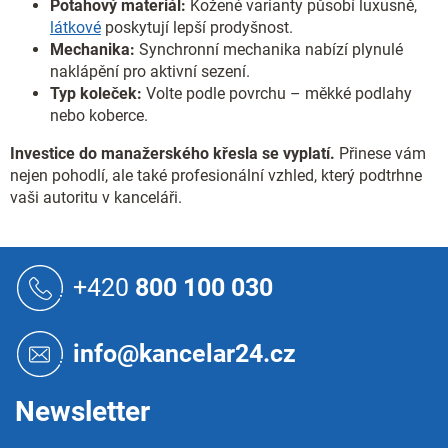
Potahový materiál:
Kožené varianty působí luxusně,
látkové
poskytují lepší prodyšnost.
Mechanika:
Synchronní mechanika nabízí plynulé
naklápění pro aktivní sezení.
Typ koleček:
Volte podle povrchu – měkké podlahy
nebo koberce.
Investice do manažerského křesla se vyplatí.
Přinese vám
nejen pohodlí, ale také profesionální vzhled, který podtrhne
vaši autoritu v kanceláři.
Z
á
+420
800 100 030
p
a
t
info@kancelar24.cz
í
Newsletter