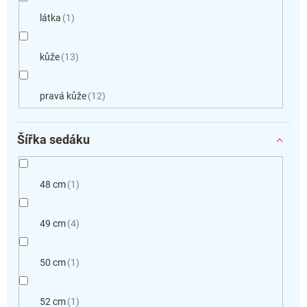
látka
1
kůže
13
pravá kůže
12
Šířka sedáku
48 cm
1
49 cm
4
50 cm
1
52 cm
1