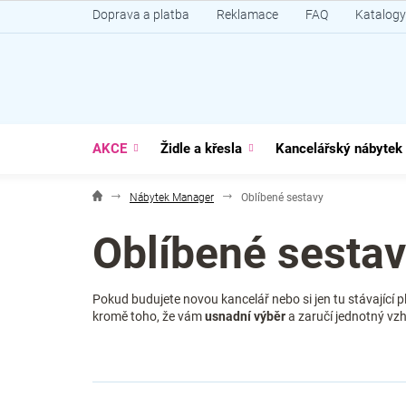
Přejít
Doprava a platba
Reklamace
FAQ
Katalogy
na
obsah
AKCE
Židle a křesla
Kancelářský nábytek
Nábytek Manager
Oblíbené sestavy
Oblíbené sesta
Pokud budujete novou kancelář nebo si jen tu stávající 
kromě toho, že vám
usnadní výběr
a zaručí jednotný vzh