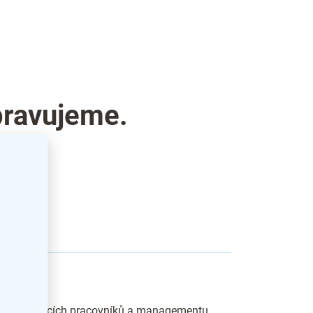
pravujeme.
ategorie.
láří vedoucích pracovníků a managementu.