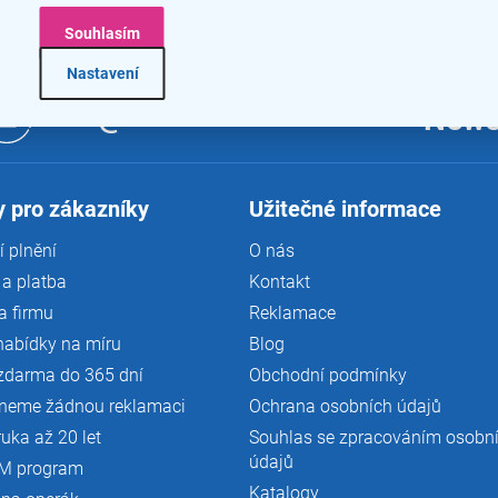
e tam hodí především díky svému
reprezentativnímu vzhledu
.
Souhlasím
Nastavení
info@kancelar24.cz
News
 pro zákazníky
Užitečné informace
 plnění
O nás
a platba
Kontakt
a firmu
Reklamace
nabídky na míru
Blog
zdarma do 365 dní
Obchodní podmínky
neme žádnou reklamaci
Ochrana osobních údajů
ruka až 20 let
Souhlas se zpracováním osobn
údajů
M program
Katalogy