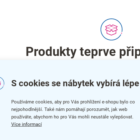
Produkty teprve při
Můžete se ale podívat na ostatní k
S cookies se nábytek vybírá lépe
Zpět do obchodu
Používáme cookies, aby pro Vás prohlížení e-shopu bylo co
nejpohodlnější. Také nám pomáhají porozumět, jak web
používáte, abychom ho pro Vás mohli neustále vylepšovat.
Více informací
kancelářského nábytku Manager jsou vhodné zejména do kance