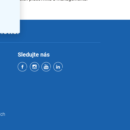
letter
Sledujte nás
ích