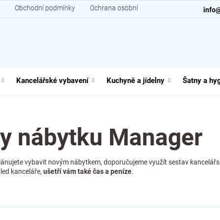
Obchodní podmínky
Ochrana osobních údajů
Kontakt
info
Kancelářské vybavení
Kuchyně a jídelny
Šatny a hy
vy nábytku Manager
plánujete vybavit novým nábytkem, doporučujeme využít sestav kancelářsk
led kanceláře,
ušetří vám také čas a peníze
.