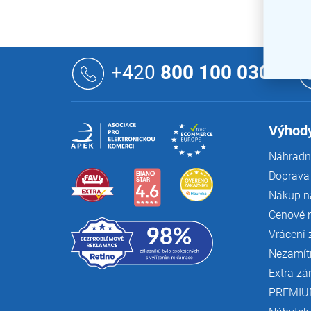
Skvěle s
Z
á
+420
800 100 030
p
a
t
í
Výhody
Náhradní
Doprava 
Nákup n
Cenové 
Vrácení 
Nezamít
Extra zá
PREMIU