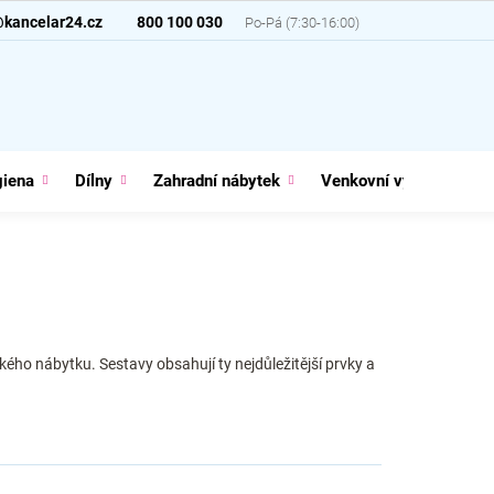
@kancelar24.cz
800 100 030
giena
Dílny
Zahradní nábytek
Venkovní vybavení
ého nábytku. Sestavy obsahují ty nejdůležitější prvky a