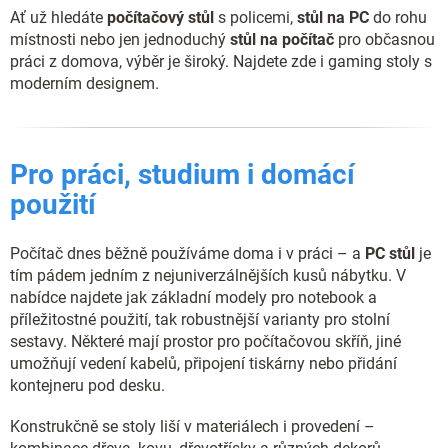
u
Ať už hledáte
počítačový stůl
s policemi,
stůl na PC
do rohu
místnosti nebo jen jednoduchý
stůl na počítač
pro občasnou
práci z domova, výběr je široký. Najdete zde i gaming stoly s
moderním designem.
Pro práci, studium i domácí
použití
Počítač dnes běžně používáme doma i v práci – a
PC stůl
je
tím pádem jedním z nejuniverzálnějších kusů nábytku. V
nabídce najdete jak základní modely pro notebook a
příležitostné použití, tak robustnější varianty pro stolní
sestavy. Některé mají prostor pro počítačovou skříň, jiné
umožňují vedení kabelů, připojení tiskárny nebo přidání
kontejneru pod desku.
Konstrukčně se stoly liší v materiálech i provedení –