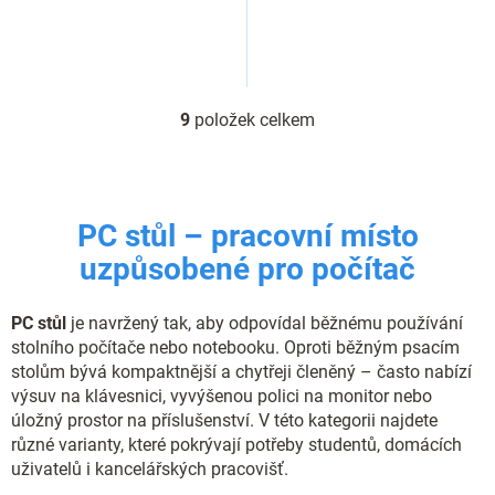
9
položek celkem
O
v
l
á
d
PC stůl – pracovní místo
a
c
uzpůsobené pro počítač
í
p
r
PC stůl
je navržený tak, aby odpovídal běžnému používání
v
stolního počítače nebo notebooku. Oproti běžným psacím
k
stolům bývá kompaktnější a chytřeji členěný – často nabízí
y
výsuv na klávesnici, vyvýšenou polici na monitor nebo
v
úložný prostor na příslušenství. V této kategorii najdete
ý
p
různé varianty, které pokrývají potřeby studentů, domácích
i
uživatelů i kancelářských pracovišť.
s