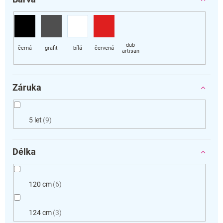
Záruka
5 let
9
Délka
120 cm
6
124 cm
3