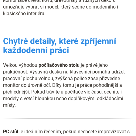
kombinace dřeva, kovu, dřevotřísky a různých dekorů
umožňuje vybrat si model, který sedne do moderního i
klasického interiéru.
Chytré detaily, které zpříjemní
každodenní práci
Velkou výhodou
počítačového stolu
je právě jeho
praktičnost. Výsuvná deska na klávesnici pomáhá udržet
pracovní plochu volnou, zvýšená police zase přizvedne
monitor do úrovně očí. Díky tomu je práce pohodlnější a
přehlednější. Pokud trávíte u počítače víc času, oceníte i
modely s větší hloubkou nebo doplňkovými odkládacími
místy.
PC stůl
je ideálním řešením, pokud nechcete improvizovat s