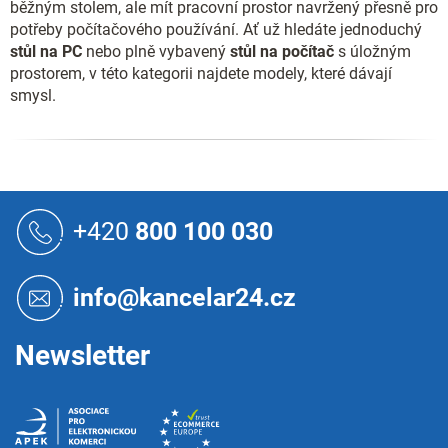
běžným stolem, ale mít pracovní prostor navržený přesně pro
potřeby počítačového používání. Ať už hledáte jednoduchý
stůl na PC
nebo plně vybavený
stůl na počítač
s úložným
prostorem, v této kategorii najdete modely, které dávají
smysl.
Z
á
+420
800 100 030
p
a
t
info@kancelar24.cz
í
Newsletter