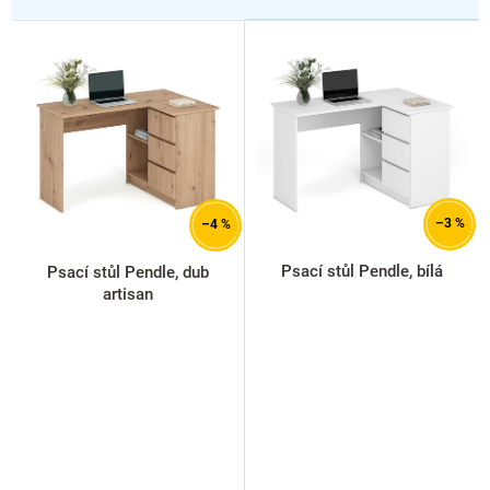
V
ý
p
i
s
p
r
o
d
–3 %
–4 %
u
k
Psací stůl Pendle, bílá
Psací stůl Pendle, dub
t
artisan
ů