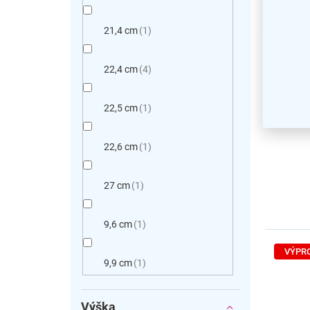
Plasto
21,4 cm
1
L Eco
na výš
22,4 cm
4
22,5 cm
1
22,6 cm
1
27 cm
1
9,6 cm
1
VÝPR
9,9 cm
1
Výška