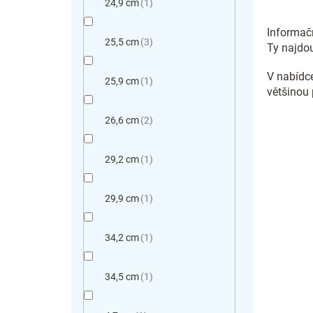
24,9 cm
1
Informačn
25,5 cm
3
Ty najdou
V nabídce
25,9 cm
1
většinou 
26,6 cm
2
29,2 cm
1
29,9 cm
1
34,2 cm
1
34,5 cm
1