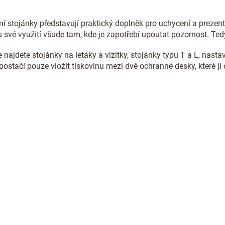
l
á
d
í stojánky představují praktický doplněk pro uchycení a prezenta
a
 své využití všude tam, kde je zapotřebí upoutat pozornost. Ted
c
í
 najdete stojánky na letáky a vizitky, stojánky typu T a L, nast
p
postačí pouze vložit tiskovinu mezi dvě ochranné desky, které j
r
v
k
y
v
ý
p
i
s
u