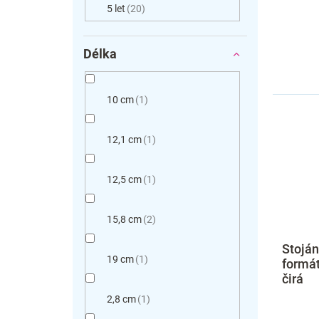
5 let
20
Délka
10 cm
1
12,1 cm
1
12,5 cm
1
15,8 cm
2
Stoján
19 cm
1
formát
čirá
2,8 cm
1