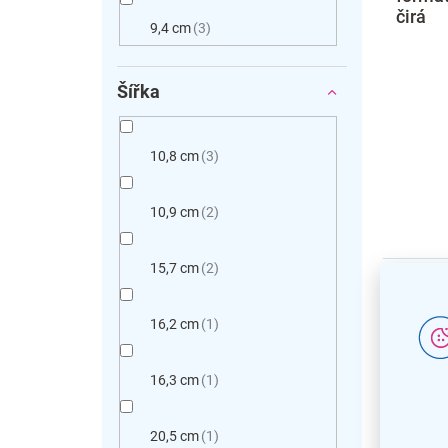
čirá
9,4 cm
3
Šířka
10,8 cm
3
10,9 cm
2
15,7 cm
2
16,2 cm
1
16,3 cm
1
20,5 cm
1