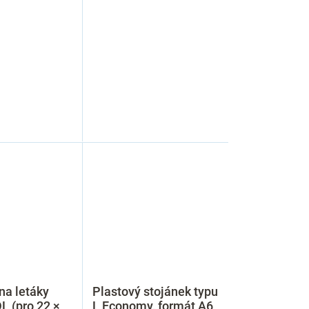
na letáky
Plastový stojánek typu
L (pro 22 ×
L Economy, formát A6