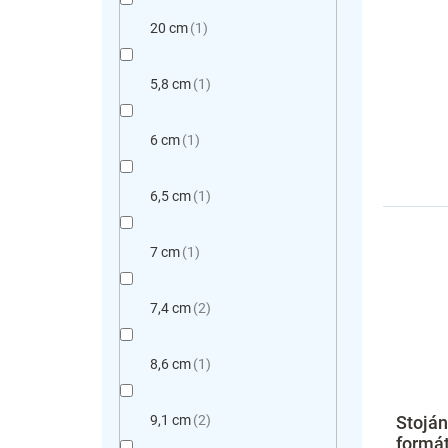
20 cm
1
5,8 cm
1
6 cm
1
6,5 cm
1
7 cm
1
7,4 cm
2
8,6 cm
1
9,1 cm
2
Stoján
formát