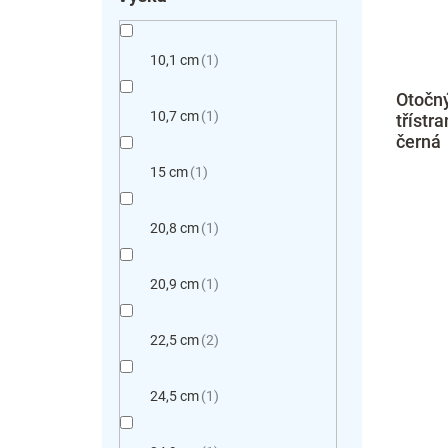
10,1 cm
1
Otočn
10,7 cm
1
třístr
černá
15 cm
1
20,8 cm
1
20,9 cm
1
22,5 cm
2
24,5 cm
1