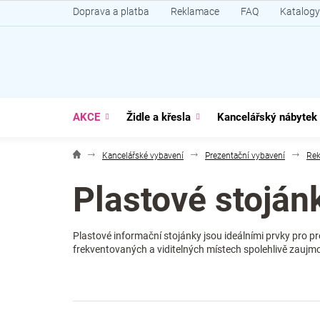
Přejít
Doprava a platba
Reklamace
FAQ
Katalogy
na
obsah
AKCE
Židle a křesla
Kancelářský nábytek
Kancelářské vybavení
Prezentační vybavení
Rek
Plastové stoján
Plastové informační stojánky jsou ideálními prvky pro p
frekventovaných a viditelných místech spolehlivě zaujm