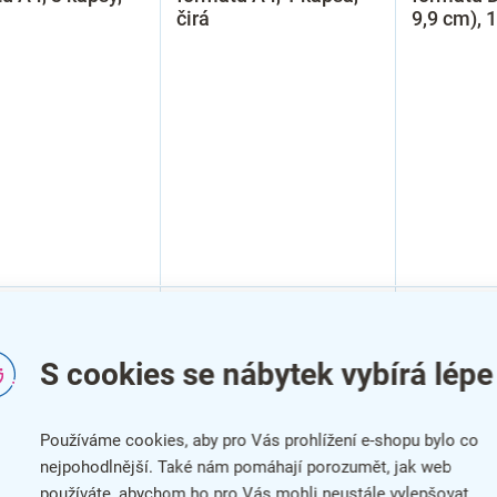
čirá
9,9 cm), 1
S cookies se nábytek vybírá lépe
Používáme cookies, aby pro Vás prohlížení e-shopu bylo co
nejpohodlnější. Také nám pomáhají porozumět, jak web
používáte, abychom ho pro Vás mohli neustále vylepšovat.