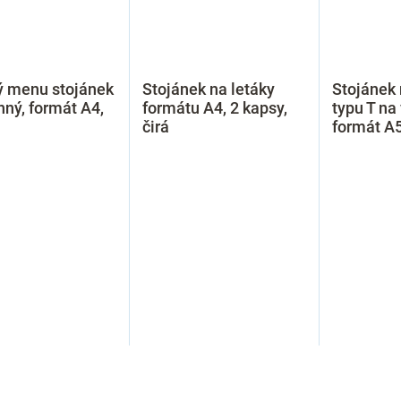
ý menu stojánek
Stojánek na letáky
Stojánek 
anný, formát A4,
formátu A4, 2 kapsy,
typu T na
čirá
formát A5
O
v