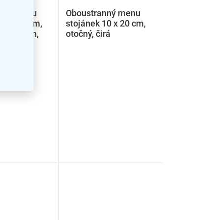
nný menu
Oboustranný menu
10 x 20 cm,
stojánek 10 x 20 cm,
 prohybem,
otočný, čirá