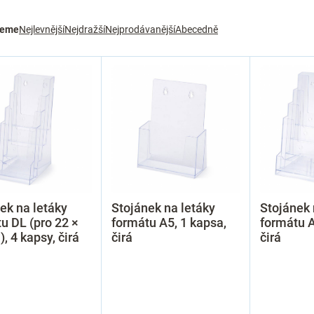
jeme
Nejlevnější
Nejdražší
Nejprodávanější
Abecedně
ek na letáky
Stojánek na letáky
Stojánek 
u DL (pro 22 ×
formátu A5, 1 kapsa,
formátu A
), 4 kapsy, čirá
čirá
čirá