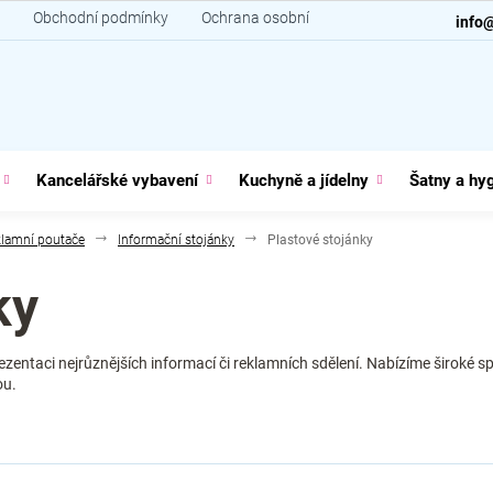
Obchodní podmínky
Ochrana osobních údajů
Kontakt
info
Kancelářské vybavení
Kuchyně a jídelny
Šatny a hy
lamní poutače
Informační stojánky
Plastové stojánky
ky
rezentaci nejrůznějších informací či reklamních sdělení. Nabízíme široké
ou.