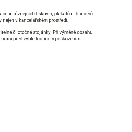
ci nejrůznějších tiskovin, plakátů či bannerů.
y nejen v kancelářském prostředí.
avitelné či otočné stojánky. Při výměně obsahu
i chrání před vyblednutím či poškozením.