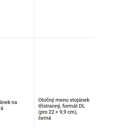
Otočný menu stojánek
ánek na
třístranný, formát DL
rá
(pro 22 × 9,9 cm),
černá