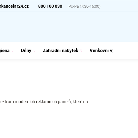
@kancelar24.cz
800 100 030
giena
Dílny
Zahradní nábytek
Venkovní vybavení
 spektrum moderních reklamních panelů, které na