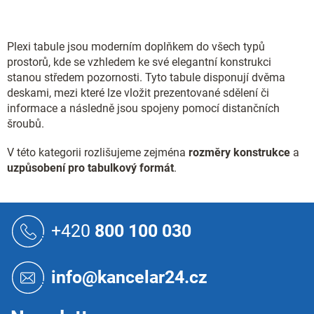
l
á
d
Plexi tabule jsou moderním doplňkem do všech typů
a
c
prostorů, kde se vzhledem ke své elegantní konstrukci
í
stanou středem pozornosti. Tyto tabule disponují dvěma
p
deskami, mezi které lze vložit prezentované sdělení či
r
informace a následně jsou spojeny pomocí distančních
v
šroubů.
k
y
V této kategorii rozlišujeme zejména
rozměry konstrukce
a
v
ý
uzpůsobení pro tabulkový formát
.
p
i
s
Z
u
á
+420
800 100 030
p
a
t
info@kancelar24.cz
í