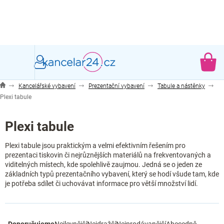
Přejít
na
obsah
NÁ
KO
Kancelářské vybavení
Prezentační vybavení
Tabule a nástěnky
Plexi tabule
Plexi tabule
Plexi tabule jsou praktickým a velmi efektivním řešením pro
prezentaci tiskovin či nejrůznějších materiálů na frekventovaných a
viditelných místech, kde spolehlivě zaujmou. Jedná se o jeden ze
základních typů prezentačního vybavení, který se hodí všude tam, kde
je potřeba sdílet či uchovávat informace pro větší množství lidí.
Ř