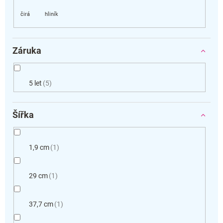
Záruka
5 let
5
Šířka
1,9 cm
1
29 cm
1
37,7 cm
1