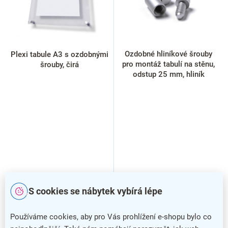
r
o
d
u
k
Ozdobné hliníkové šrouby
Plexi tabule A3 s ozdobnými
t
pro montáž tabulí na stěnu,
šrouby, čirá
ů
odstup 25 mm, hliník
S cookies se nábytek vybírá lépe
Používáme cookies, aby pro Vás prohlížení e-shopu bylo co