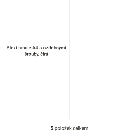
Plexi tabule A4 s ozdobnými
šrouby, čirá
5
položek celkem
O
v