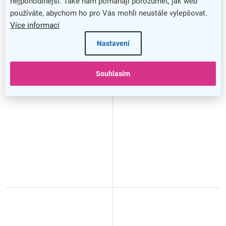
nejpohodlnější. Také nám pomáhají porozumět, jak web
používáte, abychom ho pro Vás mohli neustále vylepšovat.
Více informací
Nastavení
Plexi tabule A1 s ozdobnými
Plexi tabule A2 s ozdobnými
Souhlasím
šrouby, čirá
šrouby, čirá