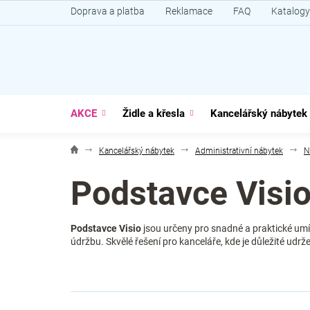
Přejít
Doprava a platba
Reklamace
FAQ
Katalogy
na
obsah
AKCE
Židle a křesla
Kancelářský nábytek
Kancelářský nábytek
Administrativní nábytek
N
Podstavce Visi
Podstavce Visio
jsou určeny pro snadné a praktické umí
údržbu. Skvělé řešení pro kanceláře, kde je důležité udrž