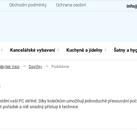
Obchodní podmínky
Ochrana osobních údajů
Kontakt
info
Kancelářské vybavení
Kuchyně a jídelny
Šatny a hy
ábytek Visio
Doplňky
Podstavce
o
stění vaší PC skříně. Díky kolečkům umožňují jednoduché přesouvání počí
et pořádek a mít snadný přístup k technice.