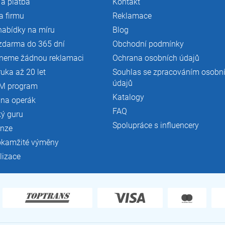
a platba
Kontakt
k
y
a firmu
Reklamace
v
nabídky na míru
Blog
ý
p
zdarma do 365 dní
Obchodní podmínky
i
neme žádnou reklamaci
Ochrana osobních údajů
s
u
ruka až 20 let
Souhlas se zpracováním osobn
údajů
M program
Katalogy
 na operák
FAQ
ký guru
Spolupráce s influencery
enze
okamžité výměny
lizace