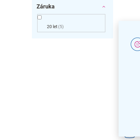
Záruka
20 let
5
Podst
Visio,