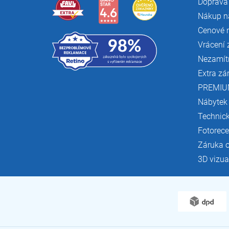
Doprava 
Nákup n
Cenové 
Vrácení 
Nezamít
Extra zá
PREMIU
Nábytek
Technic
Fotorec
Záruka 
3D vizua