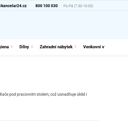
@kancelar24.cz
800 100 030
giena
Dílny
Zahradní nábytek
Venkovní vybavení
tače pod pracovním stolem, což usnadňuje úklid i