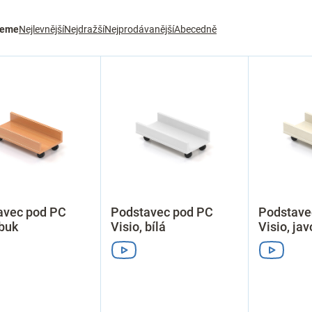
jeme
Nejlevnější
Nejdražší
Nejprodávanější
Abecedně
avec pod PC
Podstavec pod PC
Podstave
 buk
Visio, bílá
Visio, jav