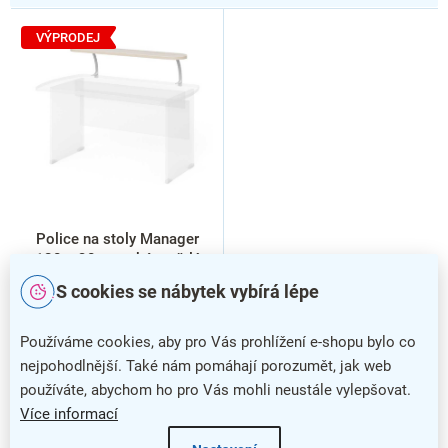
V
ý
VÝPRODEJ
p
i
s
p
r
o
d
u
k
Police na stoly Manager
t
120 x 30 cm, akát světlý
ů
S cookies se nábytek vybírá lépe
Používáme cookies, aby pro Vás prohlížení e-shopu bylo co
nejpohodlnější. Také nám pomáhají porozumět, jak web
používáte, abychom ho pro Vás mohli neustále vylepšovat.
Více informací