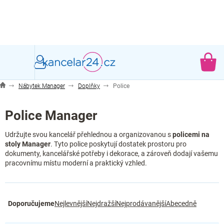
Přejít
na
obsah
NÁ
KO
Nábytek Manager
Doplňky
Police
Police Manager
Udržujte svou kancelář přehlednou a organizovanou s
policemi na
stoly Manager
. Tyto police poskytují dostatek prostoru pro
dokumenty, kancelářské potřeby i dekorace, a zároveň dodají vašemu
pracovnímu místu moderní a praktický vzhled.
Ř
Doporučujeme
Nejlevnější
Nejdražší
Nejprodávanější
Abecedně
a
z