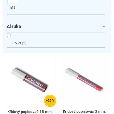
Záruka
5 let
2
V
ý
p
i
s
p
r
o
d
–26 %
u
k
Křídový popisovač 3 mm,
Křídový popisovač 15 mm,