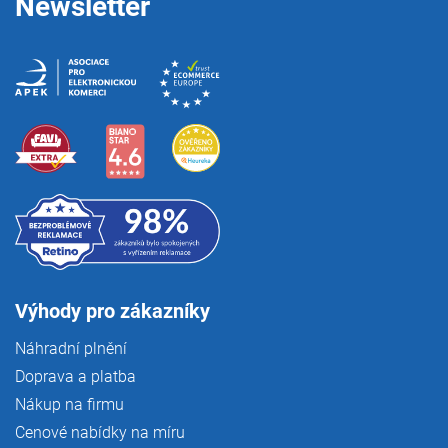
Newsletter
k
y
v
ý
p
i
s
u
Výhody pro zákazníky
Náhradní plnění
Doprava a platba
Nákup na firmu
Cenové nabídky na míru