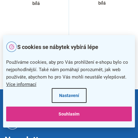
t
bílá
bílá
ů
S cookies se nábytek vybírá lépe
Používáme cookies, aby pro Vás prohlížení e-shopu bylo co
nejpohodlnější. Také nám pomáhají porozumět, jak web
2
položek celkem
používáte, abychom ho pro Vás mohli neustále vylepšovat.
O
Více informací
v
l
Z
Nastavení
á
á
+420
800 100 030
d
p
a
a
c
Souhlasím
t
í
info@kancelar24.cz
í
p
r
v