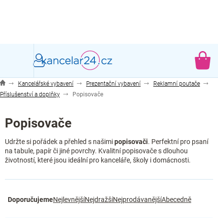
Přejít
na
obsah
NÁ
KO
Kancelářské vybavení
Prezentační vybavení
Reklamní poutače
Příslušenství a doplňky
Popisovače
Popisovače
Udržte si pořádek a přehled s našimi
popisovači
. Perfektní pro psaní
na tabule, papír či jiné povrchy. Kvalitní popisovače s dlouhou
životností, které jsou ideální pro kanceláře, školy i domácnosti.
Ř
Doporučujeme
Nejlevnější
Nejdražší
Nejprodávanější
Abecedně
a
z