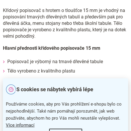
Křídový popisovač s hrotem o tloušťce 15 mm je vhodný na
popisování tmavých dřevěných tabulí a především pak pro
dřevěná áčka, menu stojany nebo třeba školní tabule. Tělo
popisovače je vyrobeno z kvalitního plastu, který je na dotek
velmi pohodlný.
Hlavní přednosti křídového popisovače 15 mm
Popisovač je výborný na tmavé dřevěné tabule
Tělo vyrobeno z kvalitního plastu
Křídový popisovač píše velmi spolehlivě
S cookies se nábytek vybírá lépe
Doplňkové parametry
Používáme cookies, aby pro Vás prohlížení e-shopu bylo co
Kategorie
:
Popisovače
nejpohodlnější. Také nám pomáhají porozumět, jak web
používáte, abychom ho pro Vás mohli neustále vylepšovat.
Barva
:
bílá
Více informací