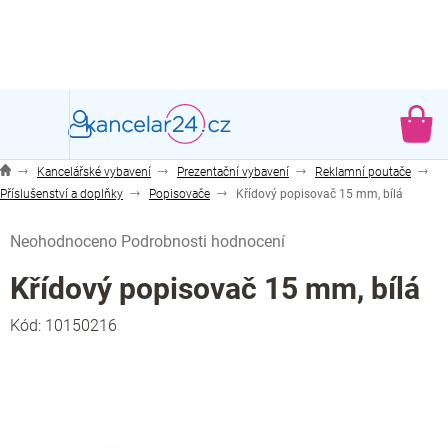
Přejít
na
obsah
NÁ
KO
Kancelářské vybavení
Prezentační vybavení
Reklamní poutače
Příslušenství a doplňky
Popisovače
Křídový popisovač 15 mm, bílá
Průměrné
Neohodnoceno
Podrobnosti hodnocení
hodnocení
produktu
Křídový popisovač 15 mm, bílá
je
0,0
Kód:
10150216
z
5
hvězdiček.