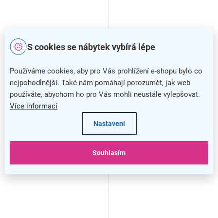
S cookies se nábytek vybírá lépe
Magnety Magnetoplan
Set magnetů průměr 20 mm,
Standard 30 mm, černá
8 ks, bílá
Používáme cookies, aby pro Vás prohlížení e-shopu bylo co
nejpohodlnější. Také nám pomáhají porozumět, jak web
používáte, abychom ho pro Vás mohli neustále vylepšovat.
Více informací
Nastavení
Souhlasím