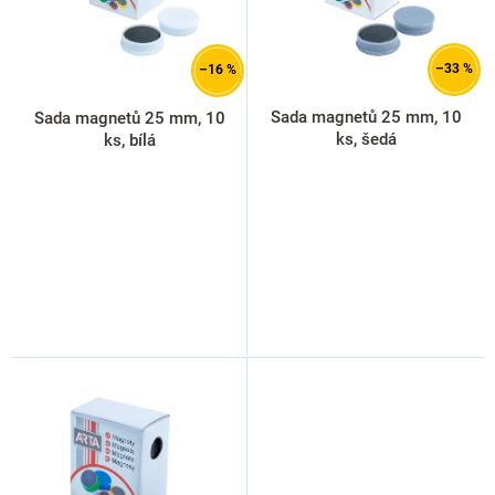
r
o
d
–33 %
–16 %
u
k
Sada magnetů 25 mm, 10
Sada magnetů 25 mm, 10
t
ks, šedá
ks, bílá
ů