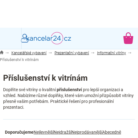
Přejít
na
obsah
NÁ
KO
Kancelářské vybavení
Prezentační vybavení
Informační vitríny
Příslušenství k vitrínám
Příslušenství k vitrínám
Doplňte své vitríny o kvalitní
příslušenství
pro lepší organizaci a
vzhled. Nabízíme různé doplňky, které vám umožní přizpůsobit vitríny
přesně vašim potřebám. Praktické řešení pro profesionální
prezentaci.
Ř
Doporučujeme
Nejlevnější
Nejdražší
Nejprodávanější
Abecedně
a