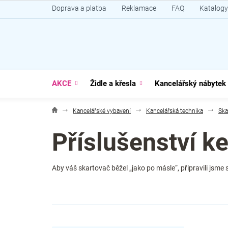
Přejít
Doprava a platba
Reklamace
FAQ
Katalogy
na
obsah
AKCE
Židle a křesla
Kancelářský nábytek
Kancelářské vybavení
Kancelářská technika
Ska
Příslušenství k
Aby váš skartovač běžel „jako po másle“, připravili jsme s