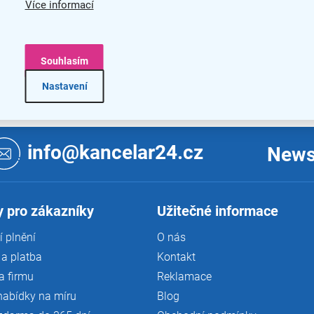
Více informací
Souhlasím
Nastavení
O
v
l
info@kancelar24.cz
News
á
d
a
c
í
 pro zákazníky
Užitečné informace
p
r
 plnění
O nás
v
a platba
Kontakt
k
y
a firmu
Reklamace
v
nabídky na míru
Blog
ý
p