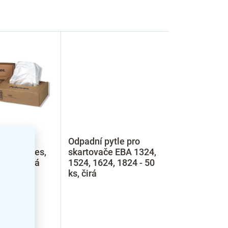
ytle pro
Odpadní pytle pro
e Fellowes,
skartovače EBA 1324,
100ks, čirá
1524, 1624, 1824 - 50
ks, čirá