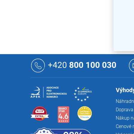
Z
á
+420
800 100 030
p
a
t
í
Výhody
Náhradní
Doprava 
Nákup n
Cenové 