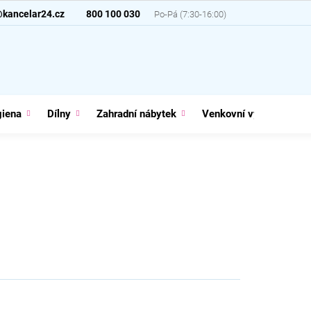
@kancelar24.cz
800 100 030
giena
Dílny
Zahradní nábytek
Venkovní vybavení