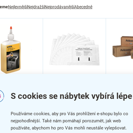
jeme
Nejlevnější
Nejdražší
Nejprodávanější
Abecedně
Čisticí olejové listy pro
Odpadní p
e skartovacím
skartovače Fellowes -
skartovač
m, 350 ml
S cookies se nábytek vybírá lépe
10 ks, bílá
23-28 l - 
Používáme cookies, aby pro Vás prohlížení e-shopu bylo co
nejpohodlnější. Také nám pomáhají porozumět, jak web
používáte, abychom ho pro Vás mohli neustále vylepšovat.