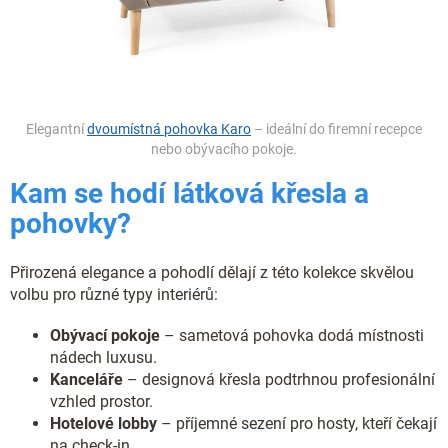
Elegantní
dvoumístná pohovka Karo
– ideální do firemní recepce
nebo obývacího pokoje.
Kam se hodí látková křesla a
pohovky?
Přirozená elegance a pohodlí dělají z této kolekce skvělou
volbu pro různé typy interiérů:
Obývací pokoje
– sametová pohovka dodá místnosti
nádech luxusu.
Kanceláře
– designová křesla podtrhnou profesionální
vzhled prostor.
Hotelové lobby
– příjemné sezení pro hosty, kteří čekají
na check-in.