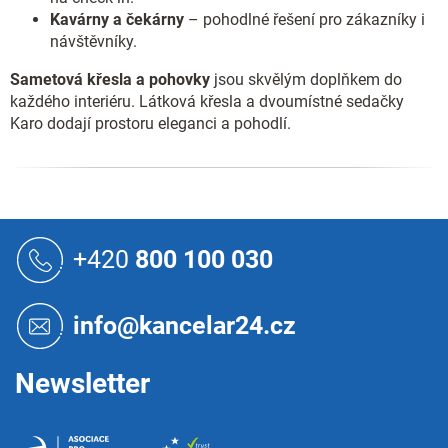
Kavárny a čekárny
– pohodlné řešení pro zákazníky i
návštěvníky.
Sametová křesla a pohovky
jsou skvělým doplňkem do
každého interiéru. Látková křesla a dvoumístné sedačky
Karo dodají prostoru eleganci a pohodlí.
Z
á
+420
800 100 030
p
a
t
info@kancelar24.cz
í
Newsletter