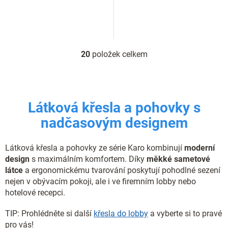
20
položek celkem
O
v
l
á
d
Látková křesla a pohovky s
a
c
nadčasovým designem
í
p
r
Látková křesla a pohovky ze série Karo kombinují
moderní
v
design
s maximálním komfortem. Díky
měkké sametové
k
látce
a ergonomickému tvarování poskytují pohodlné sezení
y
nejen v obývacím pokoji, ale i ve firemním lobby nebo
v
hotelové recepci.
ý
p
i
TIP: Prohlédněte si další
křesla do lobby
a vyberte si to pravé
s
pro vás!