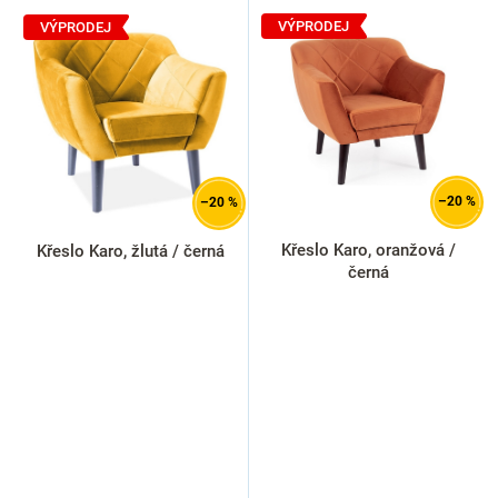
V
ý
VÝPRODEJ
VÝPRODEJ
p
i
s
p
r
o
d
–20 %
–20 %
u
k
Křeslo Karo, oranžová /
Křeslo Karo, žlutá / černá
t
černá
ů