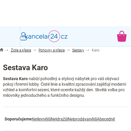
Přejít
na
obsah
NÁ
KO
Židle a křesla
Pohovky a křesla
Sestavy
Karo
Sestava Karo
Sestava Karo
nabízí pohodlný a stylový nábytek pro váš obývací
pokoj i firemní lobby. Čisté linie a kvalitní zpracování zajišťují moderní
vzhled a komfortní sezení, které oceníte každý den. Skvělá volba pro
milovníky jednoduchého a funkčního designu.
Ř
Doporučujeme
Nejlevnější
Nejdražší
Nejprodávanější
Abecedně
a
z