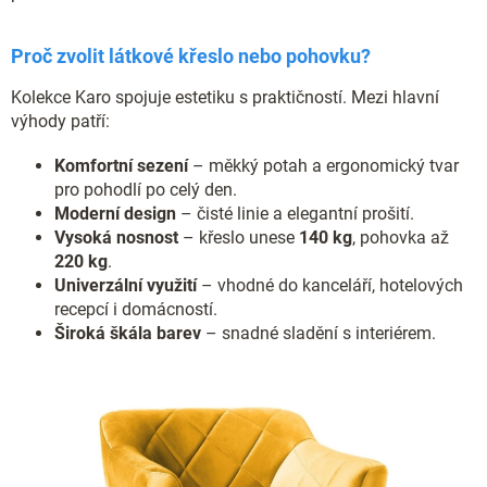
u
Proč zvolit látkové křeslo nebo pohovku?
Kolekce Karo spojuje estetiku s praktičností. Mezi hlavní
výhody patří:
Komfortní sezení
– měkký potah a ergonomický tvar
pro pohodlí po celý den.
Moderní design
– čisté linie a elegantní prošití.
Vysoká nosnost
– křeslo unese
140 kg
, pohovka až
220 kg
.
Univerzální využití
– vhodné do kanceláří, hotelových
recepcí i domácností.
Široká škála barev
– snadné sladění s interiérem.