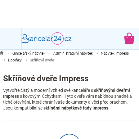
Přejít
na
obsah
NÁ
KO
Kancelářský nábytek
Administrativní nábytek
Nábytek Impress
Doplňky
Skříňové dveře
Skříňové dveře Impress
Vytvořte čistý a moderní vzhled své kanceláře s
skříňovými dveřmi
Impress
s kovovými úchytkami. Tyto dveře vám nabídnou snadné a
tiché otevírání, které chrání vaše dokumenty a věci před prachem.
Jsou kompatibilní se
skříněmi nábytkové řady Impress
.