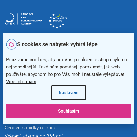
S cookies se nábytek vybírá lépe
Používáme cookies, aby pro Vás prohlížení e-shopu bylo co
nejpohodlnější. Také nám pomáhají porozumět, jak web
používáte, abychom ho pro Vás mohli neustále vylepšovat.
Více informací
Výhody pro zákazníky
Nastavení
Náhradní plnění
Doprava a platba
Souhlasím
Nákup na firmu
Cenové nabídky na míru
Vrácení zdarma do 365 dní