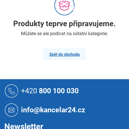
Produkty teprve připravujeme.
Můžete se ale podívat na ostatní kategorie.
Zpět do obchodu
Z
á
+420
800 100 030
p
a
t
info@kancelar24.cz
í
Newsletter