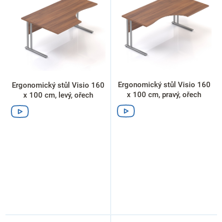
i
s
p
r
o
d
u
k
Ergonomický stůl Visio 160
Ergonomický stůl Visio 160
t
x 100 cm, pravý, ořech
x 100 cm, levý, ořech
ů