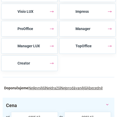
Visio LUX
Impress
ProOffice
Manager
Manager LUX
TopOffice
Creator
Ř
Doporučujeme
Nejlevnější
Nejdražší
Nejprodávanější
Abecedně
a
z
e
Cena
n
í