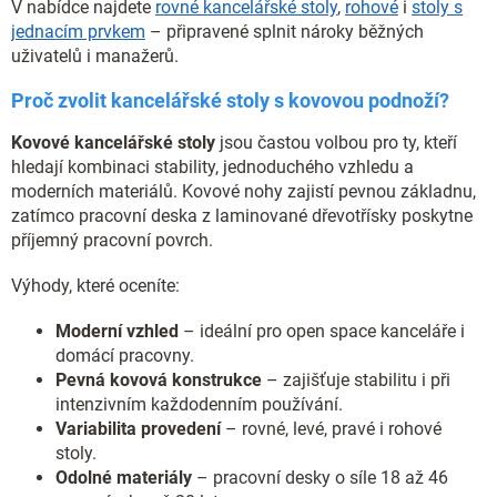
V nabídce najdete
rovné kancelářské stoly
,
rohové
i
stoly s
i
s
jednacím prvkem
– připravené splnit nároky běžných
u
uživatelů i manažerů.
Proč zvolit kancelářské stoly s kovovou podnoží?
Kovové kancelářské stoly
jsou častou volbou pro ty, kteří
hledají kombinaci stability, jednoduchého vzhledu a
moderních materiálů. Kovové nohy zajistí pevnou základnu,
zatímco pracovní deska z laminované dřevotřísky poskytne
příjemný pracovní povrch.
Výhody, které oceníte:
Moderní vzhled
– ideální pro open space kanceláře i
domácí pracovny.
Pevná kovová konstrukce
– zajišťuje stabilitu i při
intenzivním každodenním používání.
Variabilita provedení
– rovné, levé, pravé i rohové
stoly.
Odolné materiály
– pracovní desky o síle 18 až 46