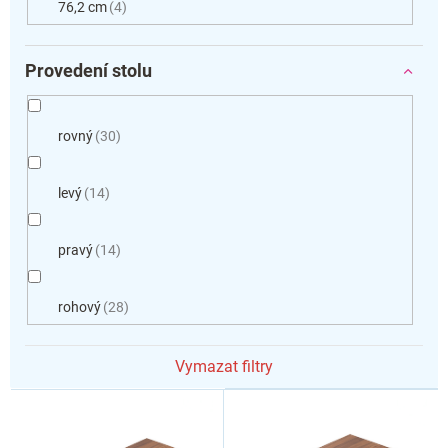
76,2 cm
4
Provedení stolu
rovný
30
levý
14
pravý
14
rohový
28
Vymazat filtry
V
ý
p