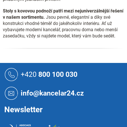
Stoly s kovovou podnoží patří mezi nejuniverzálnější řešení
v našem sortimentu.
Jsou pevné, elegantní a díky své
konstrukci vhodné téměř do jakéhokoliv interiéru. Ať už
vybavujete moderní kancelář, pracovnu doma nebo menší
zasedačku, vždy si najdete model, který vám bude sedět.
Z
á
+420
800 100 030
p
a
t
info@kancelar24.cz
í
Newsletter