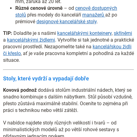
mm, záruka až 20 let.
Různé cenové úrovně
– od
cenově dostupných
stolů
přes modely do kanceláří
manažerů
až po
prémiové
designové kancelářské stoly
.
TIP:
Doladíte je s našimi
kancelářskými kontejnery
,
skříněmi
a
kancelářskými židlemi
. Vytvoříte si tak jednotné a praktické
pracovní prostředí. Nezapomeňte také na
kancelářskou židli
či křeslo
, ať je vaše pracovna kompletní a pohodlná za každé
situace.
Stoly, které vydrží a vypadají dobře
Kovová podnož
dodává stolům industriální nádech, který se
snadno kombinuje s dalším nábytkem. Stůl působí vzdušně,
přesto zůstává maximálně stabilní. Oceníte to zejména při
práci s technikou nebo větší zátěži.
V nabídce najdete stoly různých velikostí i tvarů – od
minimalistických modelů až po větší rohové sestavy s
přídavným jednacím prvkem.