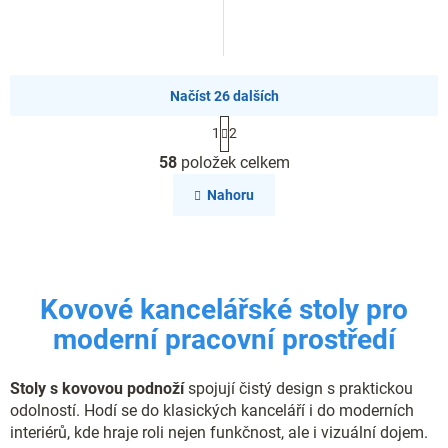
Načíst 26 dalších
S
1
2
t
O
r
58
položek celkem
v
á
l
n
Nahoru
k
á
o
d
v
a
á
c
n
í
í
Kovové kancelářské stoly pro
p
r
moderní pracovní prostředí
v
k
y
Stoly s kovovou podnoží
spojují čistý design s praktickou
v
odolností. Hodí se do klasických kanceláří i do moderních
ý
interiérů, kde hraje roli nejen funkčnost, ale i vizuální dojem.
p