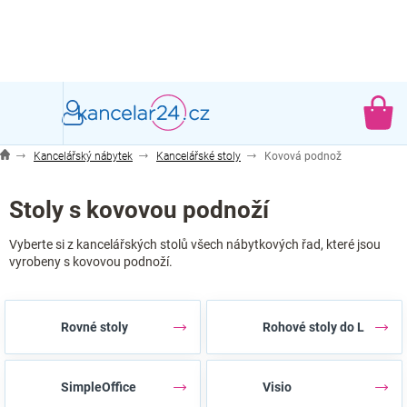
Přejít
na
obsah
NÁ
KO
Kancelářský nábytek
Kancelářské stoly
Kovová podnož
Stoly s kovovou podnoží
Vyberte si z kancelářských stolů všech nábytkových řad, které jsou
vyrobeny s kovovou podnoží.
Rovné stoly
Rohové stoly do L
SimpleOffice
Visio