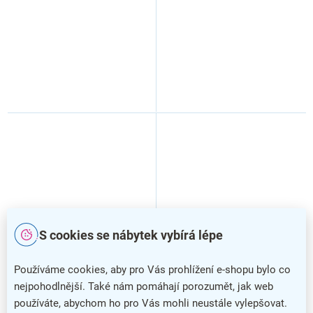
S cookies se nábytek vybírá lépe
Používáme cookies, aby pro Vás prohlížení e-shopu bylo co
Ergonomický stůl Visio 140
Ergonomický stůl Visio 140
nejpohodlnější. Také nám pomáhají porozumět, jak web
x 100 cm, pravý, javor
x 100 cm, pravý, třešeň
používáte, abychom ho pro Vás mohli neustále vylepšovat.