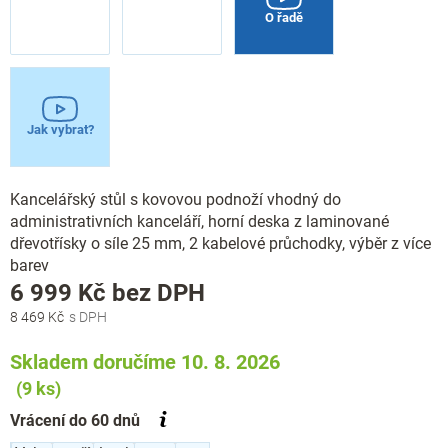
O řadě
Jak vybrat?
Kancelářský stůl s kovovou podnoží vhodný do
administrativních kanceláří, horní deska z laminované
dřevotřísky o síle 25 mm, 2 kabelové průchodky, výběr z více
barev
Měrná
6 999 Kč
bez DPH
cena:
8 469 Kč
Skladem doručíme 10. 8. 2026
(9 ks)
Vrácení do 60 dnů