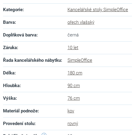
Kategorie
:
Kancelářské stoly SimpleOffice
Barva
:
ořech vlašský
Doplňková barva
:
černá
Záruka
:
10 let
Řada kancelářského nábytku
:
SimpleOffice
Délka
:
180 cm
Hloubka
:
90 cm
Výška
:
76 cm
Materiál podnože
:
kov
Provedení stolu
:
rovný