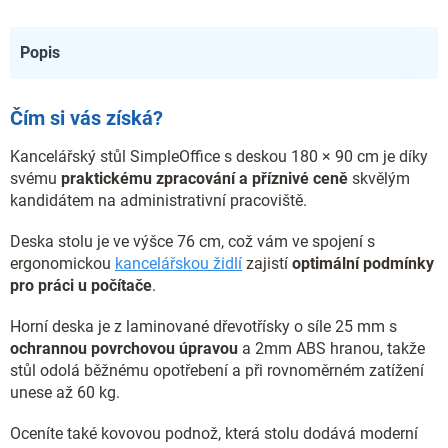
Popis
Čím si vás získá?
Kancelářský stůl SimpleOffice s deskou 180 × 90 cm je díky
svému
praktickému zpracování a příznivé ceně
skvělým
kandidátem na administrativní pracoviště.
Deska stolu je ve výšce 76 cm, což vám ve spojení s
ergonomickou
kancelářskou židlí
zajistí
optimální podmínky
pro práci u počítače
.
Horní deska je z laminované dřevotřísky o síle 25 mm s
ochrannou povrchovou úpravou
a 2mm ABS hranou, takže
stůl odolá běžnému opotřebení a při rovnoměrném zatížení
unese až 60 kg.
Oceníte také kovovou podnož, která stolu dodává moderní