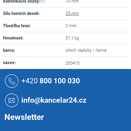
Rektifikační nožky
:
10 mm
Síla horních desek
:
25 mm
Tloušťka hran
:
2 mm
Hmotnost
:
51,1 kg
barva
:
ořech vlašský / černá
nazev
:
200415
Z
á
+420
800 100 030
p
a
t
info@kancelar24.cz
í
Newsletter