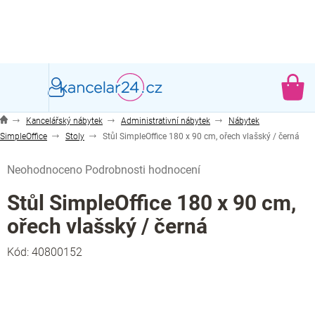
Přejít
na
obsah
NÁ
KO
Kancelářský nábytek
Administrativní nábytek
Nábytek
SimpleOffice
Stoly
Stůl SimpleOffice 180 x 90 cm, ořech vlašský / černá
Průměrné
Neohodnoceno
Podrobnosti hodnocení
hodnocení
produktu
Stůl SimpleOffice 180 x 90 cm,
je
ořech vlašský / černá
0,0
z
Kód:
40800152
5
hvězdiček.