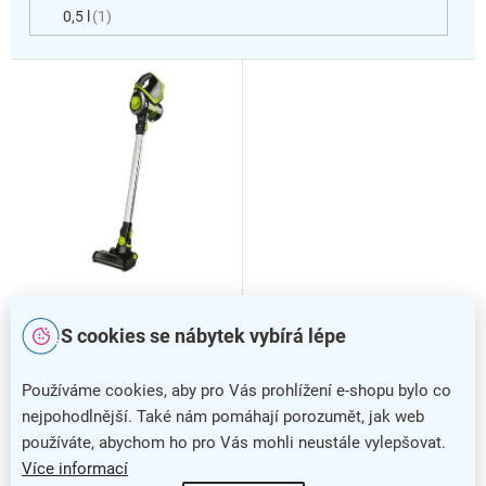
0,5 l
1
V
ý
p
i
s
p
r
o
d
u
k
Tyčový ruční vysavač
t
akumulátorový Polti
S cookies se nábytek vybírá lépe
ů
Forzaspira SLIM SR110
bezsáčkový, černá
Používáme cookies, aby pro Vás prohlížení e-shopu bylo co
nejpohodlnější. Také nám pomáhají porozumět, jak web
používáte, abychom ho pro Vás mohli neustále vylepšovat.
Více informací