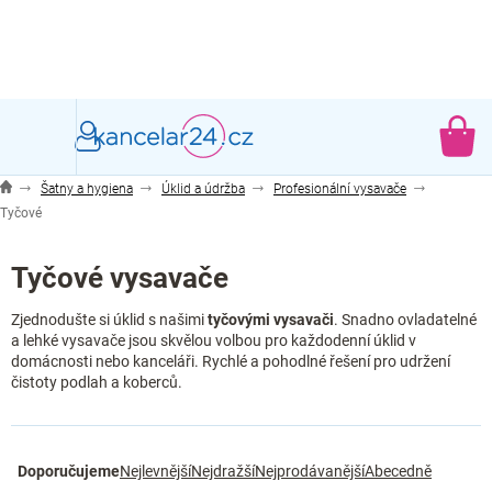
Přejít
na
obsah
NÁ
KO
Šatny a hygiena
Úklid a údržba
Profesionální vysavače
Tyčové
Tyčové vysavače
Zjednodušte si úklid s našimi
tyčovými vysavači
. Snadno ovladatelné
a lehké vysavače jsou skvělou volbou pro každodenní úklid v
domácnosti nebo kanceláři. Rychlé a pohodlné řešení pro udržení
čistoty podlah a koberců.
Ř
Doporučujeme
Nejlevnější
Nejdražší
Nejprodávanější
Abecedně
a