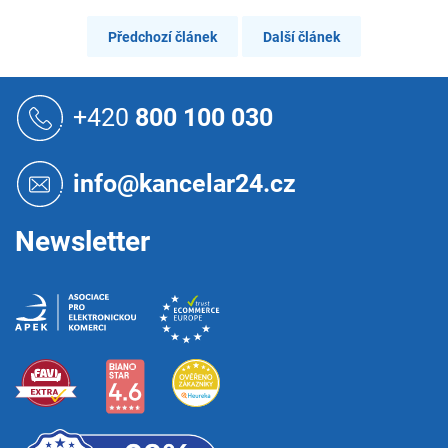
Předchozí článek
Další článek
Z
á
+420
800 100 030
p
a
t
info@kancelar24.cz
í
Newsletter