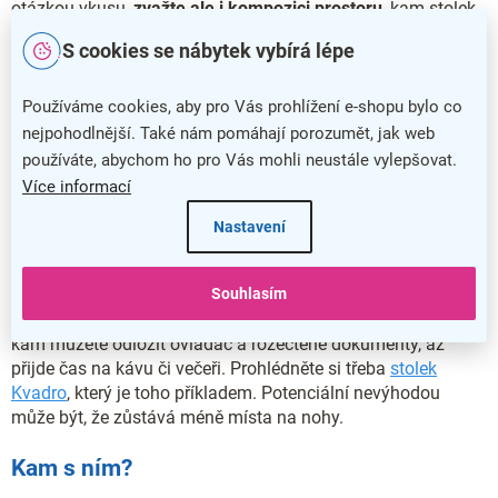
otázkou vkusu,
zvažte ale i kompozici prostoru
, kam stolek
pořizujete. Čtyřboký tvar je ideální před sedací soupravu
S cookies se nábytek vybírá lépe
v obýváku nebo mezi dvě křesla v kanceláři. Kruh pak
elegantně doplní sedáky v rohu místnosti, ve firemním lobby,
třeba i v čajovně.
Používáme cookies, aby pro Vás prohlížení e-shopu bylo co
nejpohodlnější. Také nám pomáhají porozumět, jak web
Bohatý výběr máte také v otázce velikosti – menší stolek je
používáte, abychom ho pro Vás mohli neustále vylepšovat.
tak akorát na konvičku a dva šálky, na větším pohodlně
Více informací
poobědvá 4členná rodina. K dispozici jsou i rozkládací
modely, jejichž velikost snadno a rychle přizpůsobíte
Nastavení
aktuální potřebě.
Zamyslete se i nad tím, zda
Souhlasím
využijete úložný prostor pod
stolkem
. Některé modely nabízejí poličku (nebo i několik),
kam můžete odložit ovladač a rozečtené dokumenty, až
přijde čas na kávu či večeři. Prohlédněte si třeba
stolek
Kvadro
, který je toho příkladem. Potenciální nevýhodou
může být, že zůstává méně místa na nohy.
Kam s ním?