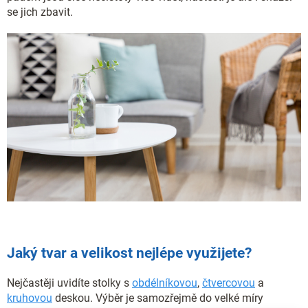
se jich zbavit.
Jaký tvar a velikost nejlépe využijete?
Nejčastěji uvidíte stolky s
obdélníkovou
,
čtvercovou
a
kruhovou
deskou. Výběr je samozřejmě do velké míry