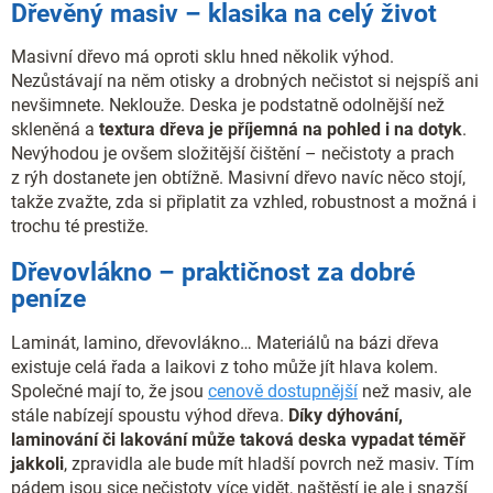
Dřevěný masiv – klasika na celý život
Masivní dřevo má oproti sklu hned několik výhod.
Nezůstávají na něm otisky a drobných nečistot si nejspíš ani
nevšimnete. Neklouže. Deska je podstatně odolnější než
skleněná a
textura dřeva je příjemná na pohled i na dotyk
.
Nevýhodou je ovšem složitější čištění – nečistoty a prach
z rýh dostanete jen obtížně. Masivní dřevo navíc něco stojí,
takže zvažte, zda si připlatit za vzhled, robustnost a možná i
trochu té prestiže.
Dřevovlákno – praktičnost za dobré
peníze
Laminát, lamino, dřevovlákno… Materiálů na bázi dřeva
existuje celá řada a laikovi z toho může jít hlava kolem.
Společné mají to, že jsou
cenově dostupnější
než masiv, ale
stále nabízejí spoustu výhod dřeva.
Díky dýhování,
laminování či lakování může taková deska vypadat téměř
jakkoli
, zpravidla ale bude mít hladší povrch než masiv. Tím
pádem jsou sice nečistoty více vidět, naštěstí je ale i snazší