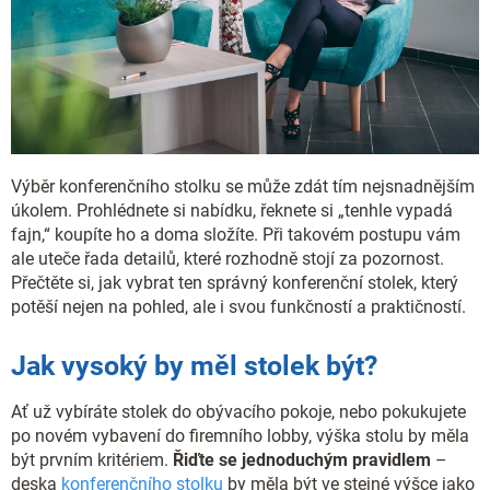
Výběr konferenčního stolku se může zdát tím nejsnadnějším
úkolem. Prohlédnete si nabídku, řeknete si „tenhle vypadá
fajn,“ koupíte ho a doma složíte. Při takovém postupu vám
ale uteče řada detailů, které rozhodně stojí za pozornost.
Přečtěte si, jak vybrat ten správný konferenční stolek, který
potěší nejen na pohled, ale i svou funkčností a praktičností.
Jak vysoký by měl stolek být?
Ať už vybíráte stolek do obývacího pokoje, nebo pokukujete
po novém vybavení do firemního lobby, výška stolu by měla
být prvním kritériem.
Řiďte se jednoduchým pravidlem
–
deska
konferenčního stolku
by měla být ve stejné výšce jako