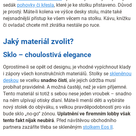
sedák
pohovky či křesla
, které je ke stolku přistaveno. Důvod
je prostý. Máte-li kolena ve výšce desky stolu, máte také
nejsnadnější přístup ke všem věcem na stolku. Kávu, knížku
či ovladač chcete mít zkrátka nestále po ruce.
Jaký materiál zvolit?
Sklo – choulostivá elegance
Oprostíme-li se opět od designu, je vhodné vypíchnout klady
i zápory všech konstrukčních materiálů. Stolky se
skleněnou
deskou
se vcelku
snadno čistí
, ale jejich údržba musí
probíhat pravidelně. A možná častěji, než je vám příjemné.
Tento materiál si totiž s sebou nese jeden vroubek – snadno
na něm ulpívají otisky dlaní. Máte-li menší děti a vybíráte
nový stolek do obýváku, s velkou pravděpodobností pro vás
bude sklo „no-go“ zónou.
Uplatnění ve firemním lobby však
tento fakt nijak neubírá
. Před návštěvou obchodního
partnera zazáříte třeba se skleněným
stolkem Eos II
.