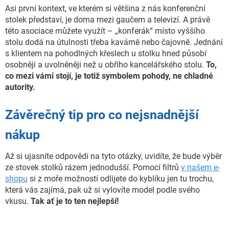
Asi první kontext, ve kterém si většina z nás konferenční
stolek představí, je doma mezi gaučem a televizí. A právě
této asociace můžete využít – „konferák“ místo vyššího
stolu dodá na útulnosti třeba kavárně nebo čajovně. Jednání
s klientem na pohodlných křeslech u stolku hned působí
osobněji a uvolněněji než u obřího kancelářského stolu.
To,
co mezi vámi stojí, je totiž symbolem pohody, ne chladné
autority.
Závěrečný tip pro co nejsnadnější
nákup
Až si ujasníte odpovědi na tyto otázky, uvidíte, že bude výběr
ze stovek stolků rázem jednodušší. Pomocí filtrů
v našem e-
shopu
si z moře možností odlijete do kyblíku jen tu trochu,
která vás zajímá, pak už si vylovíte model podle svého
vkusu.
Tak ať je to ten nejlepší!