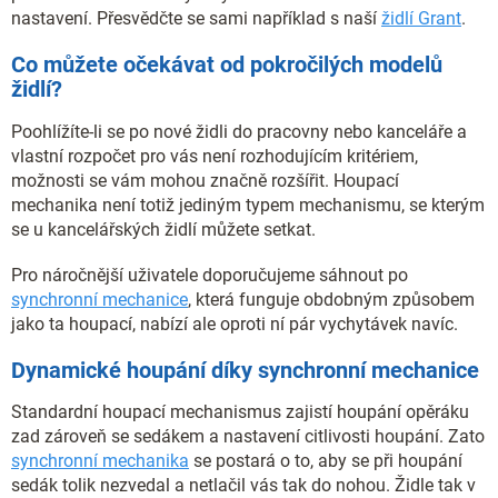
nastavení. Přesvědčte se sami například s naší
židlí Grant
.
Co můžete očekávat od pokročilých modelů
židlí?
Poohlížíte-li se po nové židli do pracovny nebo kanceláře a
vlastní rozpočet pro vás není rozhodujícím kritériem,
možnosti se vám mohou značně rozšířit. Houpací
mechanika není totiž jediným typem mechanismu, se kterým
se u kancelářských židlí můžete setkat.
Pro náročnější uživatele doporučujeme sáhnout po
synchronní mechanice
, která funguje obdobným způsobem
jako ta houpací, nabízí ale oproti ní pár vychytávek navíc.
Dynamické houpání díky synchronní mechanice
Standardní houpací mechanismus zajistí houpání opěráku
zad zároveň se sedákem a nastavení citlivosti houpání. Zato
synchronní mechanika
se postará o to, aby se při houpání
sedák tolik nezvedal a netlačil vás tak do nohou. Židle tak v