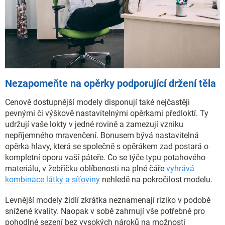
Nezapomeňte na opěrky podporující držení těla
Cenově dostupnější modely disponují také nejčastěji
pevnými či výškově nastavitelnými opěrkami předloktí. Ty
udržují vaše lokty v jedné rovině a zamezují vzniku
nepříjemného mravenčení. Bonusem bývá nastavitelná
opěrka hlavy, která se společně s opěrákem zad postará o
kompletní oporu vaší páteře. Co se týče typu potahového
materiálu, v žebříčku oblíbenosti na plné čáře
vyhrává
kombinace látky a síťoviny
nehledě na pokročilost modelu.
Levnější modely židlí zkrátka neznamenají riziko v podobě
snížené kvality. Naopak v sobě zahrnují vše potřebné pro
pohodlné sezení bez vysokých nároků na možnosti