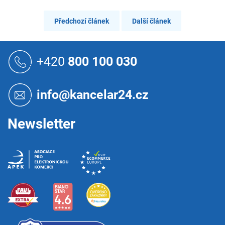
Předchozí článek
Další článek
Z
á
+420
800 100 030
p
a
t
info@kancelar24.cz
í
Newsletter