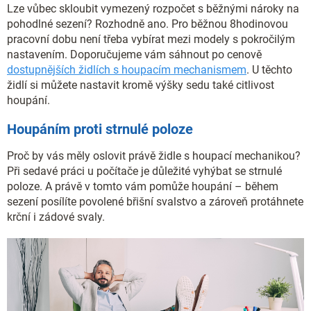
Lze vůbec skloubit vymezený rozpočet s běžnými nároky na
pohodlné sezení? Rozhodně ano. Pro běžnou 8hodinovou
pracovní dobu není třeba vybírat mezi modely s pokročilým
nastavením. Doporučujeme vám sáhnout po cenově
dostupnějších židlích s houpacím mechanismem
. U těchto
židlí si můžete nastavit kromě výšky sedu také citlivost
houpání.
Houpáním proti strnulé poloze
Proč by vás měly oslovit právě židle s houpací mechanikou?
Při sedavé práci u počítače je důležité vyhýbat se strnulé
poloze. A právě v tomto vám pomůže houpání – během
sezení posílíte povolené břišní svalstvo a zároveň protáhnete
krční i zádové svaly.