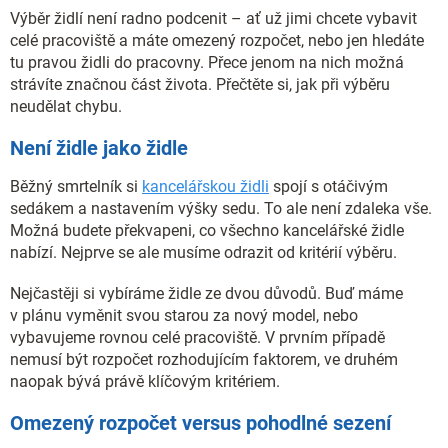
Výběr židlí není radno podcenit – ať už jimi chcete vybavit
celé pracoviště a máte omezený rozpočet, nebo jen hledáte
tu pravou židli do pracovny. Přece jenom na nich možná
strávíte značnou část života. Přečtěte si, jak při výběru
neudělat chybu.
Není židle jako židle
Běžný smrtelník si
kancelářskou židli
spojí s otáčivým
sedákem a nastavením výšky sedu. To ale není zdaleka vše.
Možná budete překvapeni, co všechno kancelářské židle
nabízí. Nejprve se ale musíme odrazit od kritérií výběru.
Nejčastěji si vybíráme židle ze dvou důvodů. Buď máme
v plánu vyměnit svou starou za nový model, nebo
vybavujeme rovnou celé pracoviště. V prvním případě
nemusí být rozpočet rozhodujícím faktorem, ve druhém
naopak bývá právě klíčovým kritériem.
Omezený rozpočet versus pohodlné sezení