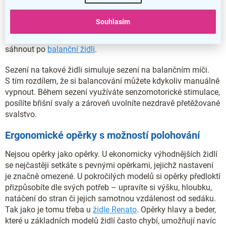
Patříte-li mezi náročné uživatele kladoucí důraz na
Souhlasím
ergonomii a hledající model, který se snaží preventivně
bojovat s riziky dlouhodobé sedavé práce, doporučujeme
sáhnout po
balanční židli
.
Sezení na takové židli simuluje sezení na balančním míči.
S tím rozdílem, že si balancování můžete kdykoliv manuálně
vypnout. Během sezení využíváte senzomotorické stimulace,
posílíte břišní svaly a zároveň uvolníte nezdravě přetěžované
svalstvo.
Ergonomické opěrky s možností polohování
Nejsou opěrky jako opěrky. U ekonomicky výhodnějších židlí
se nejčastěji setkáte s pevnými opěrkami, jejichž nastavení
je značně omezené. U pokročilých modelů si opěrky předloktí
přizpůsobíte dle svých potřeb – upravíte si výšku, hloubku,
natáčení do stran či jejich samotnou vzdálenost od sedáku.
Tak jako je tomu třeba u
židle Renato
. Opěrky hlavy a beder,
které u základních modelů židlí často chybí, umožňují navíc