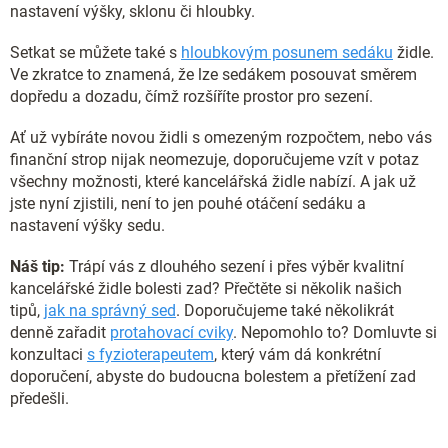
nastavení výšky, sklonu či hloubky.
Setkat se můžete také s
hloubkovým posunem sedáku
židle.
Ve zkratce to znamená, že lze sedákem posouvat směrem
dopředu a dozadu, čímž rozšíříte prostor pro sezení.
Ať už vybíráte novou židli s omezeným rozpočtem, nebo vás
finanční strop nijak neomezuje, doporučujeme vzít v potaz
všechny možnosti, které kancelářská židle nabízí. A jak už
jste nyní zjistili, není to jen pouhé otáčení sedáku a
nastavení výšky sedu.
Náš tip:
Trápí vás z dlouhého sezení i přes výběr kvalitní
kancelářské židle bolesti zad? Přečtěte si několik našich
tipů,
jak na správný sed
. Doporučujeme také několikrát
denně zařadit
protahovací cviky
. Nepomohlo to? Domluvte si
konzultaci
s fyzioterapeutem
, který vám dá konkrétní
doporučení, abyste do budoucna bolestem a přetížení zad
předešli.