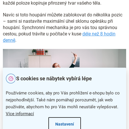
každé poloze kopíruje přirozený tvar vašeho těla.
Navíc si toto houpání můžete zablokovat do několika pozic
– sami si nastavíte maximální úhel sklonu opěráku při
houpání. Synchronní mechanika je pro vás tou správnou
cestou, pokud trávíte u počítače v kuse
déle než 8 hodin
denně
.
S cookies se nábytek vybírá lépe
Používáme cookies, aby pro Vás prohlížení e-shopu bylo co
nejpohodlnější. Také nám pomáhají porozumět, jak web
používáte, abychom ho pro Vás mohli neustále vylepšovat.
Více informací
Nastavení
Balancujte jako na gymnastickém míči