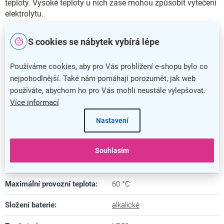
teploty. Vysoké teploty u nich zase mohou způsobit vytečení
elektrolytu.
Doplňkové parametry
S cookies se nábytek vybírá lépe
Kategorie
:
Speciální baterie
Používáme cookies, aby pro Vás prohlížení e-shopu bylo co
nejpohodlnější. Také nám pomáhají porozumět, jak web
Barva
:
modrá
používáte, abychom ho pro Vás mohli neustále vylepšovat.
Záruka
:
5 let
Více informací
Nabíjecí baterie
:
Nastavení
ne
Napětí
:
1,5 V
Souhlasím
Minimální provozní teplota
:
-20 °C
Maximální provozní teplota
:
60 °C
Složení baterie
:
alkalické