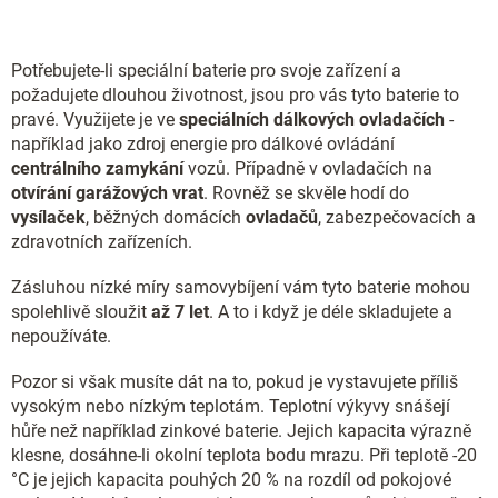
Potřebujete-li speciální baterie pro svoje zařízení a
požadujete dlouhou životnost, jsou pro vás tyto baterie to
pravé. Využijete je ve
speciálních dálkových ovladačích
-
například jako zdroj energie pro dálkové ovládání
centrálního zamykání
vozů. Případně v ovladačích na
otvírání garážových vrat
. Rovněž se skvěle hodí do
vysílaček
, běžných domácích
ovladačů
, zabezpečovacích a
zdravotních zařízeních.
Zásluhou nízké míry samovybíjení vám tyto baterie mohou
spolehlivě sloužit
až 7 let
. A to i když je déle skladujete a
nepoužíváte.
Pozor si však musíte dát na to, pokud je vystavujete příliš
vysokým nebo nízkým teplotám. Teplotní výkyvy snášejí
hůře než například zinkové baterie. Jejich kapacita výrazně
klesne, dosáhne-li okolní teplota bodu mrazu. Při teplotě -20
°C je jejich kapacita pouhých 20 % na rozdíl od pokojové