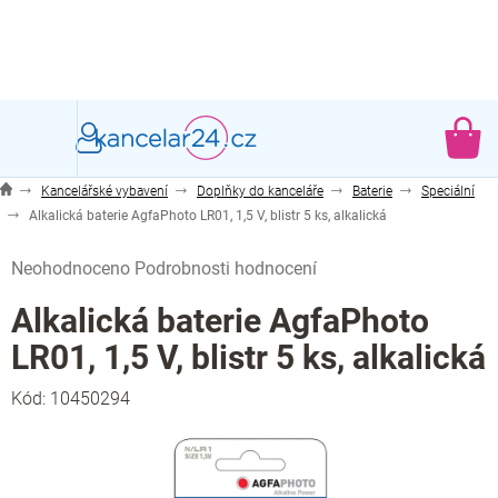
Přejít
na
obsah
NÁ
KO
Kancelářské vybavení
Doplňky do kanceláře
Baterie
Speciální
Alkalická baterie AgfaPhoto LR01, 1,5 V, blistr 5 ks, alkalická
Průměrné
Neohodnoceno
Podrobnosti hodnocení
hodnocení
produktu
Alkalická baterie AgfaPhoto
je
LR01, 1,5 V, blistr 5 ks, alkalická
0,0
z
Kód:
10450294
5
hvězdiček.