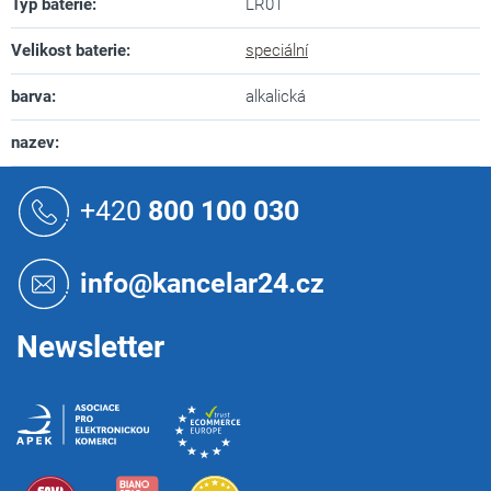
Typ baterie
:
LR01
Velikost baterie
:
speciální
barva
:
alkalická
nazev
:
Z
á
+420
800 100 030
p
a
t
info@kancelar24.cz
í
Newsletter