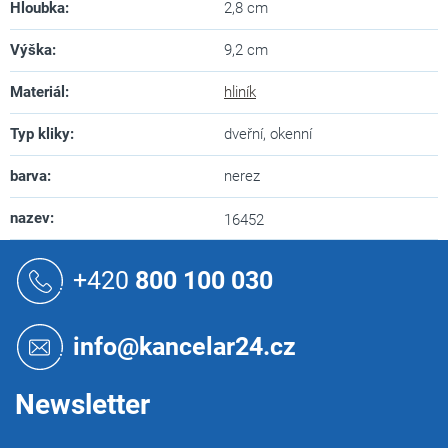
Hloubka
:
2,8 cm
Výška
:
9,2 cm
Materiál
:
hliník
Typ kliky
:
dveřní, okenní
barva
:
nerez
nazev
:
16452
Z
á
+420
800 100 030
p
a
t
info@kancelar24.cz
í
Newsletter