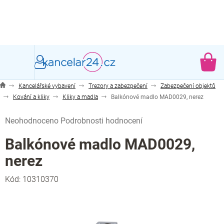
Přejít
na
obsah
NÁ
KO
Kancelářské vybavení
Trezory a zabezpečení
Zabezpečení objektů
Kování a kliky
Kliky a madla
Balkónové madlo MAD0029, nerez
Průměrné
Neohodnoceno
Podrobnosti hodnocení
hodnocení
produktu
Balkónové madlo MAD0029,
je
nerez
0,0
z
Kód:
10310370
5
hvězdiček.