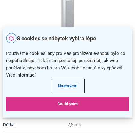
S cookies se nábytek vybírá lépe
Madlo MAD.0029 (stříbrná)
Používáme cookies, aby pro Vás prohlížení e-shopu bylo co
nejpohodlnější. Také nám pomáhají porozumět, jak web
používáte, abychom ho pro Vás mohli neustále vylepšovat.
Doplňkové parametry
Více informací
Nastavení
Kategorie
:
Dveřní kliky a madla
Barva
:
nerez
Souhlasím
Záruka
:
5 let
Délka
:
2,5 cm